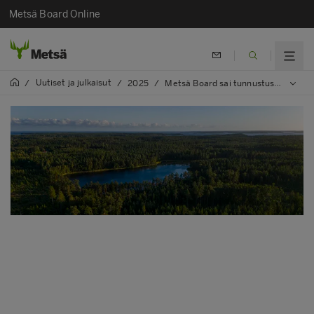
Metsä Board Online
Uutiset ja julkaisut
/
/
2025
/
Metsä Board sai tunnustusta CDP:ltä kolmella 'A'-luokituksella johtajuudestaan ilmastonmuutoksen, metsien ja vesiturvallisuuden alalla