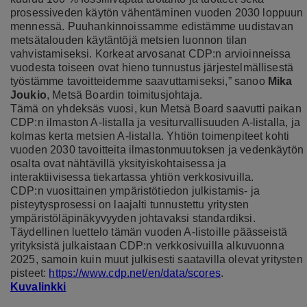
prosessiveden käytön vähentäminen vuoden 2030 loppuun
mennessä. Puuhankinnoissamme edistämme uudistavan
metsätalouden käytäntöjä metsien luonnon tilan
vahvistamiseksi. Korkeat arvosanat CDP:n arvioinneissa
vuodesta toiseen ovat hieno tunnustus järjestelmällisestä
työstämme tavoitteidemme saavuttamiseksi,” sanoo
Mika
Joukio
, Metsä Boardin toimitusjohtaja.
Tämä on yhdeksäs vuosi, kun Metsä Board saavutti paikan
CDP:n ilmaston A-listalla ja vesiturvallisuuden A-listalla, ja
kolmas kerta metsien A-listalla. Yhtiön toimenpiteet kohti
vuoden 2030 tavoitteita ilmastonmuutoksen ja vedenkäytön
osalta ovat nähtävillä yksityiskohtaisessa ja
interaktiivisessa tiekartassa yhtiön verkkosivuilla.
CDP:n vuosittainen ympäristötiedon julkistamis- ja
pisteytysprosessi on laajalti tunnustettu yritysten
ympäristöläpinäkyvyyden johtavaksi standardiksi.
Täydellinen luettelo tämän vuoden A-listoille päässeistä
yrityksistä julkaistaan CDP:n verkkosivuilla alkuvuonna
2025, samoin kuin muut julkisesti saatavilla olevat yritysten
pisteet:
https://www.cdp.net/en/data/scores
.
Kuvalinkki