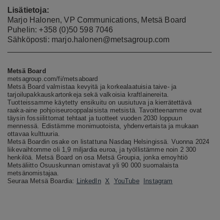
Lisätietoja:
Marjo Halonen, VP Communications, Metsä Board
Puhelin: +358 (0)50 598 7046
Sähköposti: marjo.halonen@metsagroup.com
Metsä Board
metsagroup.com/fi/metsaboard
Metsä Board valmistaa kevyitä ja korkealaatuisia taive- ja
tarjoilupakkauskartonkeja sekä valkoisia kraftlainereita.
Tuotteissamme käytetty ensikuitu on uusiutuva ja kierrätettävä
raaka-aine pohjoiseurooppalaisista metsistä. Tavoitteenamme ovat
täysin fossiilittomat tehtaat ja tuotteet vuoden 2030 loppuun
mennessä. Edistämme monimuotoista, yhdenvertaista ja mukaan
ottavaa kulttuuria.
Metsä Boardin osake on listattuna Nasdaq Helsingissä. Vuonna 2024
liikevaihtomme oli 1,9 miljardia euroa, ja työllistämme noin 2 300
henkilöä. Metsä Board on osa Metsä Groupia, jonka emoyhtiö
Metsäliitto Osuuskunnan omistavat yli 90 000 suomalaista
metsänomistajaa.
Seuraa Metsä Boardia:
LinkedIn
X
YouTube
Instagram