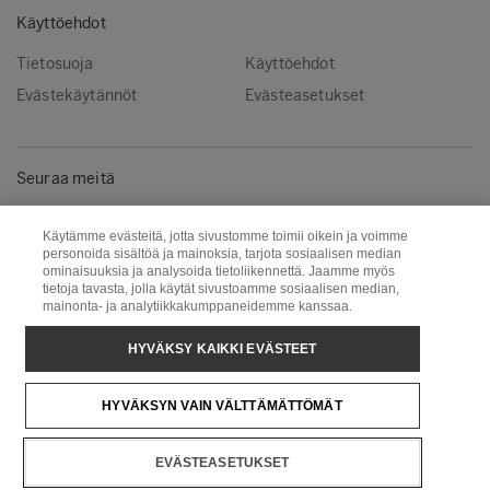
Käyttöehdot
Tietosuoja
Käyttöehdot
Evästekäytännöt
Evästeasetukset
Seuraa meitä
Instagram
LinkedIn
Käytämme evästeitä, jotta sivustomme toimii oikein ja voimme
YouTube
personoida sisältöä ja mainoksia, tarjota sosiaalisen median
ominaisuuksia ja analysoida tietoliikennettä. Jaamme myös
tietoja tavasta, jolla käytät sivustoamme sosiaalisen median,
mainonta- ja analytiikkakumppaneidemme kanssaa.
Metsä Group
Puunhankinta
HYVÄKSY KAIKKI EVÄSTEET
Metsä Wood
Metsä Fibre
Metsä Tissue
Metsä Spring
HYVÄKSYN VAIN VÄLTTÄMÄTTÖMÄT
Copyright © Metsä Group
EVÄSTEASETUKSET