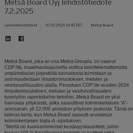
Metsä Board Oyj lehdistötiedote
7.2.2025
Lehdistötiedotteet
|
07.02.2025 10:45 EET
|
Metsä Board
Metsä Board, joka on osa Metsä Groupia, on saanut
CDP:ltä, maailmanlaajuiselta voittoa tavoittelemattomalta
ympäristöalan järjestöltä tunnustusta toimistaan ja
avoimuudestaan ilmastonmuutoksen, metsien ja
vesiturvallisuuden alalla. Perustuen CDP:lle vuoden 2024
ilmastonmuutoksen, metsien ja vesiturvallisuuden
kyselyihin raportoituihin tietoihin, Metsä Board on yksi
harvoista yrityksistä, jotka saavuttivat kolminkertaisen ”A”-
arvosanan, yli 22 000 arvioidun yrityksen joukosta. Tämä o
kolmas kerta, kun Metsä Board saavutti arvostetun
kolminkertaisen tripla-A -sijoituksen.
"Meillä on kunnianhimoiset kestävyystavoitteet, joihin
kuuluu 100 % fossiilivapaa tuotanto ja tuotteet sekä