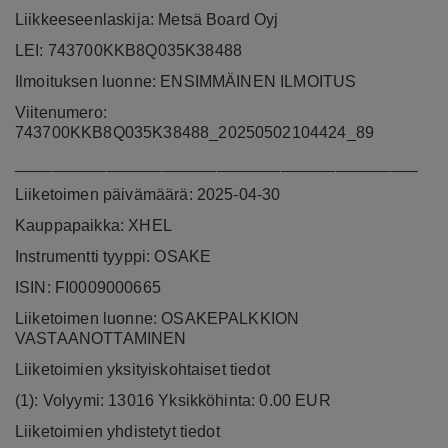
Liikkeeseenlaskija: Metsä Board Oyj
LEI: 743700KKB8Q035K38488
Ilmoituksen luonne: ENSIMMÄINEN ILMOITUS
Viitenumero:
743700KKB8Q035K38488_20250502104424_89
____________________________________________
Liiketoimen päivämäärä: 2025-04-30
Kauppapaikka: XHEL
Instrumentti tyyppi: OSAKE
ISIN: FI0009000665
Liiketoimen luonne: OSAKEPALKKION
VASTAANOTTAMINEN
Liiketoimien yksityiskohtaiset tiedot
(1): Volyymi: 13016 Yksikköhinta: 0.00 EUR
Liiketoimien yhdistetyt tiedot