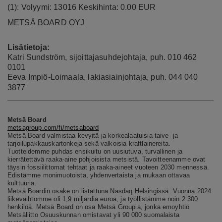
(1): Volyymi: 13016 Keskihinta: 0.00 EUR
METSÄ BOARD OYJ
Lisätietoja:
Katri Sundström, sijoittajasuhdejohtaja, puh. 010 462
0101
Eeva Impiö-Loimaala, lakiasiainjohtaja, puh. 044 040
3877
Metsä Board
metsagroup.com/fi/metsaboard
Metsä Board valmistaa kevyitä ja korkealaatuisia taive- ja
tarjoilupakkauskartonkeja sekä valkoisia kraftlainereita.
Tuotteidemme puhdas ensikuitu on uusiutuva, turvallinen ja
kierrätettävä raaka-aine pohjoisista metsistä. Tavoitteenamme ovat
täysin fossiilittomat tehtaat ja raaka-aineet vuoteen 2030 mennessä.
Edistämme monimuotoista, yhdenvertaista ja mukaan ottavaa
kulttuuria.
Metsä Boardin osake on listattuna Nasdaq Helsingissä. Vuonna 2024
liikevaihtomme oli 1,9 miljardia euroa, ja työllistämme noin 2 300
henkilöä. Metsä Board on osa Metsä Groupia, jonka emoyhtiö
Metsäliitto Osuuskunnan omistavat yli 90 000 suomalaista