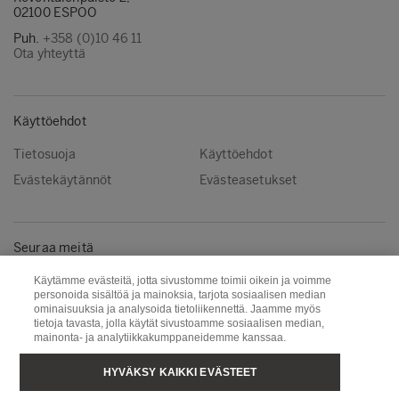
02100 ESPOO
Puh.
+358 (0)10 46 11
Ota yhteyttä
Käyttöehdot
Tietosuoja
Käyttöehdot
Evästekäytännöt
Evästeasetukset
Seuraa meitä
Instagram
LinkedIn
Käytämme evästeitä, jotta sivustomme toimii oikein ja voimme
personoida sisältöä ja mainoksia, tarjota sosiaalisen median
YouTube
ominaisuuksia ja analysoida tietoliikennettä. Jaamme myös
tietoja tavasta, jolla käytät sivustoamme sosiaalisen median,
mainonta- ja analytiikkakumppaneidemme kanssaa.
Metsä Group
Puunhankinta
HYVÄKSY KAIKKI EVÄSTEET
Metsä Wood
Metsä Fibre