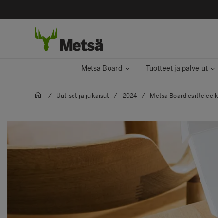
Metsä Board
Tuotteet ja palvelut
/
Uutiset ja julkaisut
/
2024
/
Metsä Board esittelee 