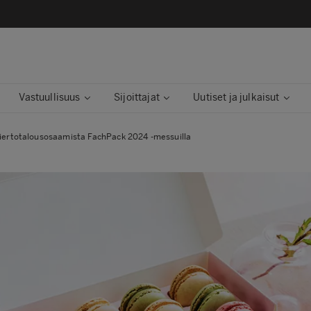
Vastuullisuus
Sijoittajat
Uutiset ja julkaisut
kiertotalousosaamista FachPack 2024 -messuilla