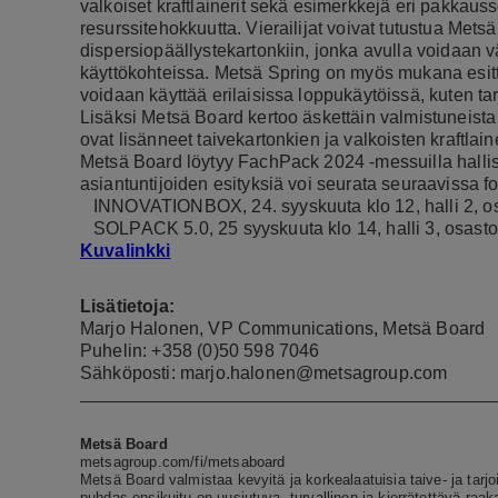
valkoiset kraftlainerit sekä esimerkkejä eri pakkauss
resurssitehokkuutta. Vierailijat voivat tutustua Met
dispersiopäällystekartonkiin, jonka avulla voidaan 
käyttökohteissa. Metsä Spring on myös mukana esit
voidaan käyttää erilaisissa loppukäytöissä, kuten tar
Lisäksi Metsä Board kertoo äskettäin valmistuneista
ovat lisänneet taivekartonkien ja valkoisten kraftlai
Metsä Board löytyy FachPack 2024 -messuilla hallis
asiantuntijoiden esityksiä voi seurata seuraavissa 
INNOVATIONBOX, 24. syyskuuta klo 12, halli 2, 
SOLPACK 5.0, 25 syyskuuta klo 14, halli 3, osast
Kuvalinkki
Lisätietoja:
Marjo Halonen, VP Communications, Metsä Board
Puhelin: +358 (0)50 598 7046
Sähköposti: marjo.halonen@metsagroup.com
Metsä Board
metsagroup.com/fi/metsaboard
Metsä Board valmistaa kevyitä ja korkealaatuisia taive- ja tarj
puhdas ensikuitu on uusiutuva, turvallinen ja kierrätettävä raa