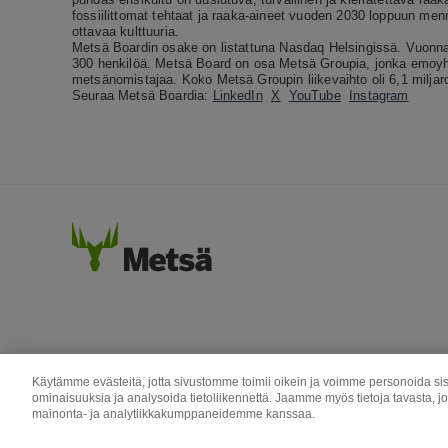
fossiilittomat tehtaat ja raaka-aineet vuoden 2030 loppuun m
ottavaa kulttuuria.
Metsä Boardin osake on listattuna Nasdaq Helsingissä. Vuonna 2
300 henkilöä. Metsä Board on osa Metsä Groupia, jonka emoyh
metsänomistajaa.
Koko Metsä Groupin liikevaihto oli 6,1 miljar
Seuraa Metsä Boardia:
LinkedIn
X
YouTube
Instagram
Käytämme evästeitä, jotta sivustomme toimii oikein ja voimme personoida sis
ominaisuuksia ja analysoida tietoliikennettä. Jaamme myös tietoja tavasta, j
mainonta- ja analytiikkakumppaneidemme kanssaa.