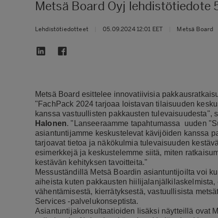
Metsä Board Oyj lehdistötiedote 
Lehdistötiedotteet
|
05.09.2024 12:01 EET
|
Metsä Board
Metsä Board esittelee innovatiivisia pakkausratkai
"FachPack 2024 tarjoaa loistavan tilaisuuden kesk
kanssa vastuullisten pakkausten tulevaisuudesta", 
Halonen
. "Lanseeraamme tapahtumassa uuden "Sus
asiantuntijamme keskustelevat kävijöiden kanssa p
tarjoavat tietoa ja näkökulmia tulevaisuuden kes
esimerkkejä ja keskustelemme siitä, miten ratkaisu
kestävän kehityksen tavoitteita."
Messuständillä Metsä Boardin asiantuntijoilta voi ku
aiheista kuten pakkausten hiilijalanjälkilaskelmista,
vähentämisestä, kierrätyksestä, vastuullisista mets
Services -palvelukonseptista.
Asiantuntijakonsultaatioiden lisäksi näytteillä ovat M