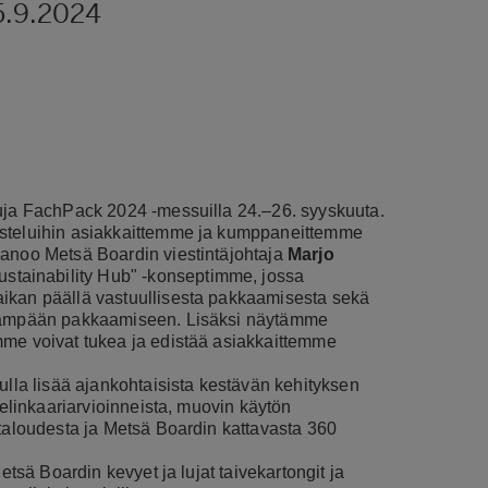
5.9.2024
suja FachPack 2024 -messuilla 24.–26. syyskuuta.
usteluihin asiakkaittemme ja kumppaneittemme
sanoo Metsä Boardin viestintäjohtaja
Marjo
tainability Hub" -konseptimme, jossa
aikan päällä vastuullisesta pakkaamisesta sekä
tävämpään pakkaamiseen. Lisäksi näytämme
mme voivat tukea ja edistää asiakkaittemme
ulla lisää ajankohtaisista kestävän kehityksen
 elinkaariarvioinneista, muovin käytön
ätaloudesta ja Metsä Boardin kattavasta 360
etsä Boardin kevyet ja lujat taivekartongit ja