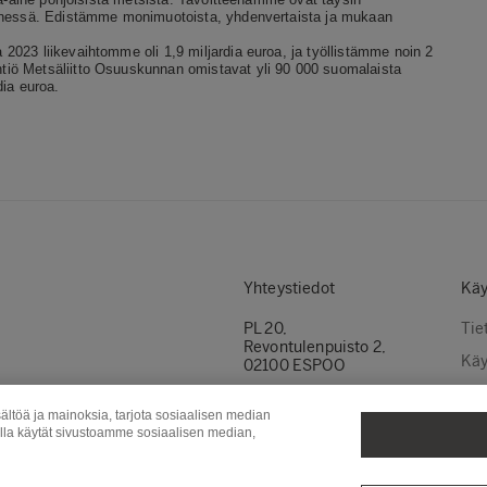
ennessä. Edistämme monimuotoista, yhdenvertaista ja mukaan
023 liikevaihtomme oli 1,9 miljardia euroa, ja työllistämme noin 2
tiö Metsäliitto Osuuskunnan omistavat
yli
90 000 suomalaista
dia euroa.
Yhteystiedot
Käy
PL 20,
Tie
Revontulenpuisto 2,
Käy
02100 ESPOO
Evä
Puh.
+358 (0)10 46 11
Ota yhteyttä
ältöä ja mainoksia, tarjota sosiaalisen median
Evä
olla käytät sivustoamme sosiaalisen median,