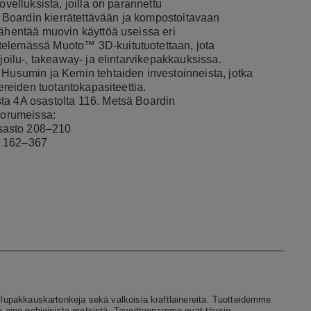
ovelluksista, joilla on parannettu
sä Boardin kierrätettävään ja kompostoitavaan
vähentää muovin käyttöä useissa eri
telemässä Muoto™ 3D-kuitutuotettaan, jota
joilu-, takeaway- ja elintarvikepakkauksissa.
 Husumin ja Kemin tehtaiden investoinneista, jotka
nereiden tuotantokapasiteettia.
ta 4A osastolta 116. Metsä Boardin
foorumeissa:
osasto 208–210
o 162–367
oilupakkauskartonkeja sekä valkoisia kraftlainereita. Tuotteidemme
ka-aine pohjoisista metsistä. Tavoitteenamme ovat täysin