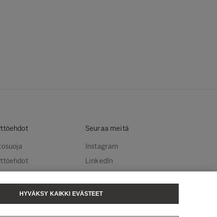
ttöehdot
Seuraa meitä
tosuoja
Instagram
ttöehdot
LinkedIn
stekäytännöt
YouTube
steasetukset
HYVÄKSY KAIKKI EVÄSTEET