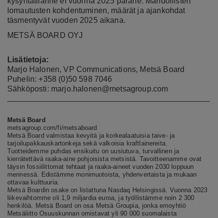
kysyntätilanne ei vuonna 2025 parane. Mahdollisten
lomautusten kohdentuminen, määrät ja ajankohdat
täsmentyvät vuoden 2025 aikana.
METSÄ BOARD OYJ
Lisätietoja:
Marjo Halonen, VP Communications, Metsä Board
Puhelin: +358 (0)50 598 7046
Sähköposti: marjo.halonen@metsagroup.com
Metsä Board
metsagroup.com/fi/metsaboard
Metsä Board valmistaa kevyitä ja korkealaatuisia taive- ja
tarjoilupakkauskartonkeja sekä valkoisia kraftlainereita.
Tuotteidemme puhdas ensikuitu on uusiutuva, turvallinen ja
kierrätettävä raaka-aine pohjoisista metsistä. Tavoitteenamme ovat
täysin fossiilittomat tehtaat ja raaka-aineet vuoden 2030 loppuun
mennessä. Edistämme monimuotoista, yhdenvertaista ja mukaan
ottavaa kulttuuria.
Metsä Boardin osake on listattuna Nasdaq Helsingissä. Vuonna 2023
liikevaihtomme oli 1,9 miljardia euroa, ja työllistämme noin 2 300
henkilöä. Metsä Board on osa Metsä Groupia, jonka emoyhtiö
Metsäliitto Osuuskunnan omistavat
yli
90 000 suomalaista