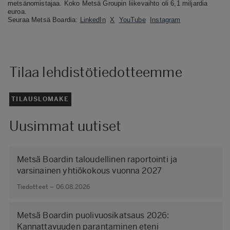
metsänomistajaa.
Koko Metsä Groupin liikevaihto oli 6,1 miljardia
euroa.
Seuraa Metsä Boardia:
LinkedIn
X
YouTube
Instagram
Tilaa lehdistötiedotteemme
TILAUSLOMAKE
Uusimmat uutiset
Metsä Boardin taloudellinen raportointi ja
varsinainen yhtiökokous vuonna 2027
Tiedotteet – 06.08.2026
Metsä Boardin puolivuosikatsaus 2026:
Kannattavuuden parantaminen eteni