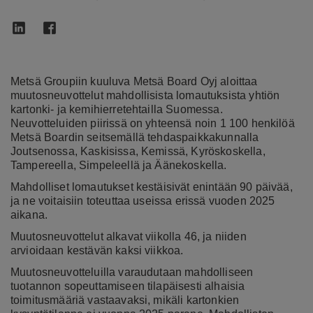
Metsä Groupiin kuuluva Metsä Board Oyj aloittaa
muutosneuvottelut mahdollisista lomautuksista yhtiön
kartonki- ja kemihierretehtailla Suomessa.
Neuvotteluiden piirissä on yhteensä noin 1 100 henkilöä
Metsä Boardin seitsemällä tehdaspaikkakunnalla
Joutsenossa, Kaskisissa, Kemissä, Kyröskoskella,
Tampereella, Simpeleellä ja Äänekoskella.
Mahdolliset lomautukset kestäisivät enintään 90 päivää,
ja ne voitaisiin toteuttaa useissa erissä vuoden 2025
aikana.
Muutosneuvottelut alkavat viikolla 46, ja niiden
arvioidaan kestävän kaksi viikkoa.
Muutosneuvotteluilla varaudutaan mahdolliseen
tuotannon sopeuttamiseen tilapäisesti alhaisia
toimitusmääriä vastaavaksi, mikäli kartonkien