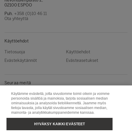
Revontulenpuisto 2,
02100 ESPOO
Puh.
+358 (0)10 46 11
Ota yhteyttä
Käyttöehdot
Tietosuoja
Käyttöehdot
Evästekäytännöt
Evästeasetukset
Seuraa meitä
Instagram
LinkedIn
Käytämme evästeitä, jotta sivustomme toimii oikein ja voimme
personoida sisältöä ja mainoksia, tarjota sosiaalisen median
YouTube
ominaisuuksia ja analysoida tietoliikennettä. Jaamme myös
tietoja tavasta, jolla käytät sivustoamme sosiaalisen median,
mainonta- ja analytiikkakumppaneidemme kanssaa.
Metsä Group
Puunhankinta
HYVÄKSY KAIKKI EVÄSTEET
Metsä Wood
Metsä Fibre