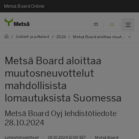
Metsä Board Online
Uutiset ja julkaisut
/
/
2024
/
Metsä Board aloittaa muutosneuvottelut mahdollisista lomautuksista Suomessa
Metsä Board aloittaa
muutosneuvottelut
mahdollisista
lomautuksista Suomessa
Metsä Board Oyj lehdistötiedote
28.10.2024
Lehdistötiedotteet
|
28.10.2024 12:00 EET
|
Metsä Board