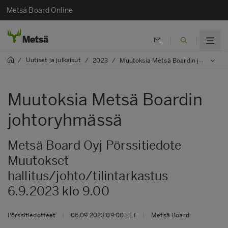
Metsä Board Online
Uutiset ja julkaisut
/
/
2023
/
Muutoksia Metsä Boardin johtoryhmässä
Muutoksia Metsä Boardin
johtoryhmässä
Metsä Board Oyj Pörssitiedote
Muutokset
hallitus/johto/tilintarkastus
6.9.2023 klo 9.00
Pörssitiedotteet
|
06.09.2023 09:00 EET
|
Metsä Board