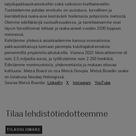
tarjoilupakkauskartonkeihin sekä valkoisiin kraftlainereihin.
Tuotteidemme puhdas ensikuitu on uusiutuva, turvallinen ja
kierrätettävä raaka-aine kestävästi hoidetuista pohjoisista metsistä.
Olemme edelläkävijä vastuullisuudessa, ja tavoitteenamme ovat
täysin fossiilittomat tehtaat ja raaka-aineet vuoden 2030 loppuun
mennessä.
Kehitämme yhdessä asiakkaidemme kanssa innovatiivisia
pakkausratkaisuja luomaan parempia kuluttajakokemuksia
pienemmillä ympäristövaikutuksilla. Vuonna 2022 liikevaihtomme oli
noin 2,5 miljardia euroa, ja työllistämme noin 2 250 henkilöä.
Edistämme monimuotoista, yhdenvertaista ja mukaan ottavaa
kulttuuria. Metsä Board on osa Metsä Groupia. Metsä Boardin osake
on listattuna Nasdaq Helsingissä.
Seuraa Metsä Boardia:
LinkedIn
X
Instagram
YouTube
Tilaa lehdistötiedotteemme
TILAUSLOMAKE