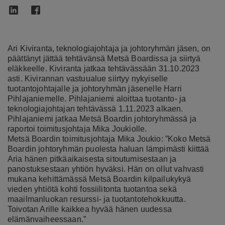
Ari Kiviranta, teknologiajohtaja ja johtoryhmän jäsen, on
päättänyt jättää tehtävänsä Metsä Boardissa ja siirtyä
eläkkeelle. Kiviranta jatkaa tehtävässään 31.10.2023
asti. Kivirannan vastuualue siirtyy nykyiselle
tuotantojohtajalle ja johtoryhmän jäsenelle Harri
Pihlajaniemelle. Pihlajaniemi aloittaa tuotanto- ja
teknologiajohtajan tehtävässä 1.11.2023 alkaen.
Pihlajaniemi jatkaa Metsä Boardin johtoryhmässä ja
raportoi toimitusjohtaja Mika Joukiolle.
Metsä Boardin toimitusjohtaja Mika Joukio: ”Koko Metsä
Boardin johtoryhmän puolesta haluan lämpimästi kiittää
Aria hänen pitkäaikaisesta sitoutumisestaan ja
panostuksestaan yhtiön hyväksi. Hän on ollut vahvasti
mukana kehittämässä Metsä Boardin kilpailukykyä
vieden yhtiötä kohti fossiilitonta tuotantoa sekä
maailmanluokan resurssi- ja tuotantotehokkuutta.
Toivotan Arille kaikkea hyvää hänen uudessa
elämänvaiheessaan.”