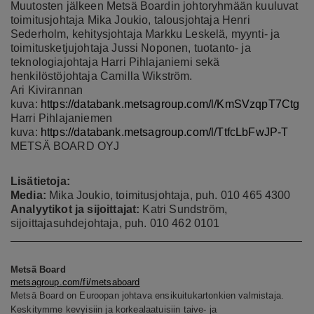
Muutosten jälkeen Metsä Boardin johtoryhmään kuuluvat
toimitusjohtaja Mika Joukio, talousjohtaja Henri
Sederholm, kehitysjohtaja Markku Leskelä, myynti- ja
toimitusketjujohtaja Jussi Noponen, tuotanto- ja
teknologiajohtaja Harri Pihlajaniemi sekä
henkilöstöjohtaja Camilla Wikström.
Ari Kivirannan
kuva:
https://databank.metsagroup.com/l/KmSVzqpT7Ctg
Harri Pihlajaniemen
kuva:
https://databank.metsagroup.com/l/TtfcLbFwJP-T
METSÄ BOARD OYJ
Lisätietoja:
Media:
Mika Joukio, toimitusjohtaja, puh. 010 465 4300
Analyytikot ja sijoittajat:
Katri Sundström,
sijoittajasuhdejohtaja, puh. 010 462 0101
Metsä Board
metsagroup.com/fi/metsaboard
Metsä Board on Euroopan johtava ensikuitukartonkien valmistaja.
Keskitymme kevyisiin ja korkealaatuisiin taive- ja