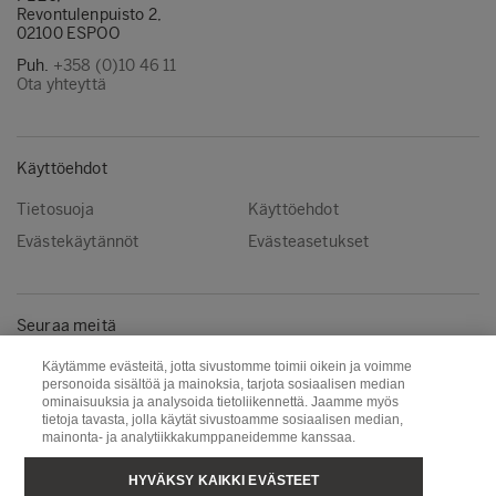
Revontulenpuisto 2,
02100 ESPOO
Puh.
+358 (0)10 46 11
Ota yhteyttä
Käyttöehdot
Tietosuoja
Käyttöehdot
Evästekäytännöt
Evästeasetukset
Seuraa meitä
Instagram
LinkedIn
Käytämme evästeitä, jotta sivustomme toimii oikein ja voimme
personoida sisältöä ja mainoksia, tarjota sosiaalisen median
YouTube
ominaisuuksia ja analysoida tietoliikennettä. Jaamme myös
tietoja tavasta, jolla käytät sivustoamme sosiaalisen median,
mainonta- ja analytiikkakumppaneidemme kanssaa.
Metsä Group
Puunhankinta
HYVÄKSY KAIKKI EVÄSTEET