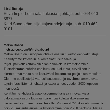
Lisätietoja:
Eeva Impiö-Loimaala, lakiasiainjohtaja, puh. 044 040
3877
Katri Sundström, sijoittajasuhdejohtaja, puh. 010 462
0101
Metsä Board
metsagroup.com/fi/metsaboard
Metsä Board on Euroopan johtava ensikuitukartonkien valmistaja.
Keskitymme kevyisiin ja korkealaatuisiin taive- ja
tarjoilupakkauskartonkeihin sekä valkoisiin kraftlainereihin.
Tuotteidemme puhdas ensikuitu on uusiutuva, turvallinen ja
kierrätettävä raaka-aine kestävästi hoidetuista pohjoisista metsistä.
Olemme edelläkävijä vastuullisuudessa, ja tavoitteenamme ovat
täysin fossiilittomat tehtaat ja raaka-aineet vuoden 2030 loppuun
mennessä.
Kehitämme yhdessä asiakkaidemme kanssa innovatiivisia
pakkausratkaisuja luomaan parempia kuluttajakokemuksia
pienemmillä ympäristövaikutuksilla. Vuonna 2022 liikevaihtomme oli
noin 2,5 miljardia euroa, ja työllistämme noin 2 250 henkilöä. Metsä