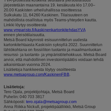
YVA-prosessia koskeva seuraava yleisötilaisuus
järjestetään maanantaina 19. kesäkuuta klo 17.00–
20.00 Kaskisten urheiluhallissa osoitteessa
Sulkukatu 11, 64260 Kaskinen. Tilaisuuteen on
mahdollista osallistua myös Teams-yhteyden kautta.
Linkki löytyy osoitteesta
www.ymparisto.fi/kaskinenkartonkitehdasYVA
ennen yleisötilaisuutta.
Metsä Board käynnisti esisuunnittelun uudesta
kartonkitehtaasta Kaskisiin syksyllä 2022. Suunnittelun
lähtökohtana on fossiiliton tuotanto ja maailmanluokan
resurssi- ja tuotanto- ja ympäristötehokkuus. Metsä Board
arvioi, että mahdollinen investointipäätös voidaan tehdä
aikaisintaan vuonna 2024.
Lisätietoja hankkeesta löytyy osoitteesta
www.metsagroup.com/KaskinenFBB
.
Lisätietoja:
Tero Ojala, projektijohtaja, Metsä Board
Puhelin: 040 703 3817
Sähköposti:
tero.ojala@metsagroup.com
Anna Riikka Nickull, projektipäällikkö, Metsä Group