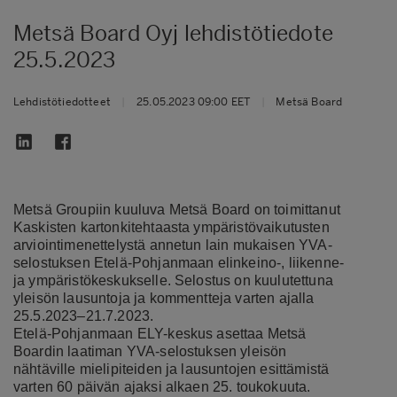
Metsä Board Oyj lehdistötiedote
25.5.2023
Lehdistötiedotteet
|
25.05.2023 09:00 EET
|
Metsä Board
Metsä Groupiin kuuluva Metsä Board on toimittanut
Kaskisten kartonkitehtaasta ympäristövaikutusten
arviointimenettelystä annetun lain mukaisen YVA-
selostuksen Etelä-Pohjanmaan elinkeino-, liikenne-
ja ympäristökeskukselle. Selostus on kuulutettuna
yleisön lausuntoja ja kommentteja varten ajalla
25.5.2023–21.7.2023.
Etelä-Pohjanmaan ELY-keskus asettaa Metsä
Boardin laatiman YVA-selostuksen yleisön
nähtäville mielipiteiden ja lausuntojen esittämistä
varten 60 päivän ajaksi alkaen 25. toukokuuta.