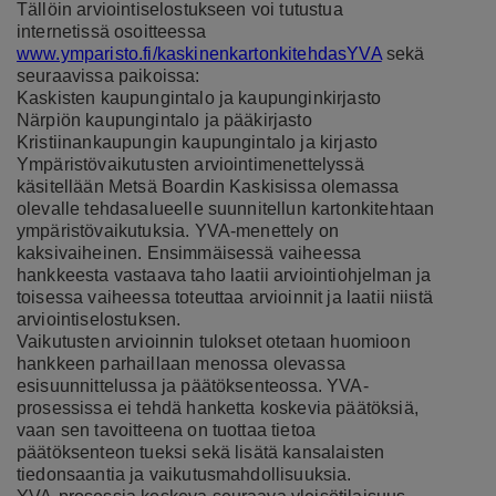
Tällöin arviointiselostukseen voi tutustua
internetissä osoitteessa
www.ymparisto.fi/kaskinenkartonkitehdasYVA
sekä
seuraavissa paikoissa:
Kaskisten kaupungintalo ja kaupunginkirjasto
Närpiön kaupungintalo ja pääkirjasto
Kristiinankaupungin kaupungintalo ja kirjasto
Ympäristövaikutusten arviointimenettelyssä
käsitellään Metsä Boardin Kaskisissa olemassa
olevalle tehdasalueelle suunnitellun kartonkitehtaan
ympäristövaikutuksia. YVA-menettely on
kaksivaiheinen. Ensimmäisessä vaiheessa
hankkeesta vastaava taho laatii arviointiohjelman ja
toisessa vaiheessa toteuttaa arvioinnit ja laatii niistä
arviointiselostuksen.
Vaikutusten arvioinnin tulokset otetaan huomioon
hankkeen parhaillaan menossa olevassa
esisuunnittelussa ja päätöksenteossa. YVA-
prosessissa ei tehdä hanketta koskevia päätöksiä,
vaan sen tavoitteena on tuottaa tietoa
päätöksenteon tueksi sekä lisätä kansalaisten
tiedonsaantia ja vaikutusmahdollisuuksia.