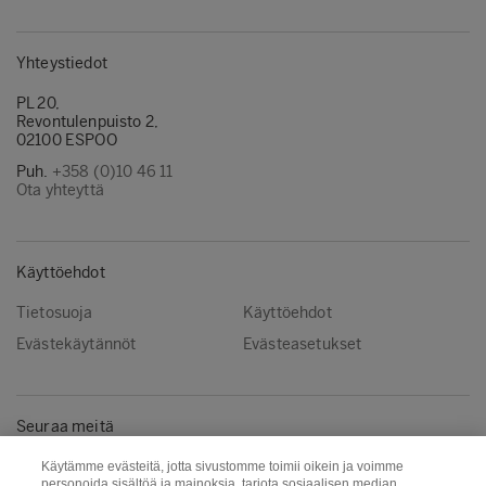
Yhteystiedot
PL 20,
Revontulenpuisto 2,
02100 ESPOO
Puh.
+358 (0)10 46 11
Ota yhteyttä
Käyttöehdot
Tietosuoja
Käyttöehdot
Evästekäytännöt
Evästeasetukset
Seuraa meitä
Instagram
LinkedIn
Käytämme evästeitä, jotta sivustomme toimii oikein ja voimme
personoida sisältöä ja mainoksia, tarjota sosiaalisen median