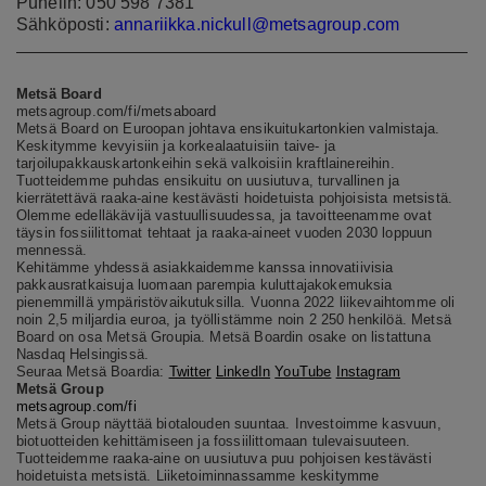
Puhelin: 050 598 7381
Sähköposti:
annariikka.nickull@metsagroup.com
Metsä Board
metsagroup.com/fi/metsaboard
Metsä Board on Euroopan johtava ensikuitukartonkien valmistaja.
Keskitymme kevyisiin ja korkealaatuisiin taive- ja
tarjoilupakkauskartonkeihin sekä valkoisiin kraftlainereihin.
Tuotteidemme puhdas ensikuitu on uusiutuva, turvallinen ja
kierrätettävä raaka-aine kestävästi hoidetuista pohjoisista metsistä.
Olemme edelläkävijä vastuullisuudessa, ja tavoitteenamme ovat
täysin fossiilittomat tehtaat ja raaka-aineet vuoden 2030 loppuun
mennessä.
Kehitämme yhdessä asiakkaidemme kanssa innovatiivisia
pakkausratkaisuja luomaan parempia kuluttajakokemuksia
pienemmillä ympäristövaikutuksilla. Vuonna 2022 liikevaihtomme oli
noin 2,5 miljardia euroa, ja työllistämme noin 2 250 henkilöä. Metsä
Board on osa Metsä Groupia. Metsä Boardin osake on listattuna
Nasdaq Helsingissä.
Seuraa Metsä Boardia:
Twitter
LinkedIn
YouTube
Instagram
Metsä Group
metsagroup.com/fi
Metsä Group näyttää biotalouden suuntaa. Investoimme kasvuun,
biotuotteiden kehittämiseen ja fossiilittomaan tulevaisuuteen.
Tuotteidemme raaka-aine on uusiutuva puu pohjoisen kestävästi
hoidetuista metsistä. Liiketoiminnassamme keskitymme