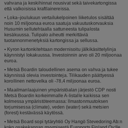
vahvana ja keskihinnat nousivat sekä taivekartongissa
että valkoisissa kraftlainereissa.
• Loka–joulukuun vertailukelpoinen liiketulos sisältää
noin 10 miljoonaa euroa saatuja vakuutuskorvauksia
Husumin sellutehtaalla sattuneesta tulipalosta
kesäkuussa. Tulipalo aiheutti merkittäviä
tuotannonmenetyksiä kartongissa ja sellussa.
• Kyron kartonkitehtaan modernisoitu jälkikäsittelylinja
käynnistyi lokakuussa. Investoinnin arvo oli 20 miljoonaa
euroa.
• Metsä Boardin taloudellinen asema on vahva ja tukee
käynnissä olevia investointeja. Tilikauden päättyessä
korollinen nettovelka oli -78,4 miljoonaa euroa.
• Maailmanlaajuinen ympäristöalan järjestö CDP nosti
Metsä Boardin korkeimmalle A-listalle kaikissa sen
kolmessa ympäristöteemassa: Ilmastonmuutoksen
torjumisessa (climate), veden (water) sekä metsien
(forest) kestävässä käytössä.
• Metsä Board sopi tytäryhtiö Oy Hangö Stevedoring Ab:n
koko osakekannan myymisestä Euroports Finland Oy:lle.