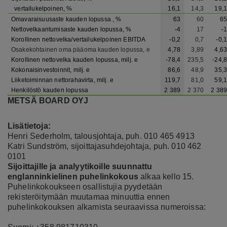
vertailukelpoinen, %
16,1
14,3
19,1
Omavaraisuusaste kauden lopussa , %
63
60
65
Nettovelkaantumisaste kauden lopussa, %
-4
17
-1
Korollinen nettovelka/vertailukelpoinen EBITDA
-0,2
0,7
-0,1
Osakekohtainen oma pääoma kauden lopussa, e
4,78
3,89
4,63
Korollinen nettovelka kauden lopussa, milj. e
-78,4
235,5
-24,8
Kokonaisinvestoinnit, milj. e
86,6
48,9
35,3
Liiketoiminnan nettorahavirta, milj. e
119,7
81,0
59,1
Henkilöstö kauden lopussa
2 389
2 370
2 389
METSÄ BOARD OYJ
Lisätietoja:
Henri Sederholm,
talousjohtaja, puh. 010 465 4913
Katri Sundström, sijoittajasuhdejohtaja, puh.
010 462
0101
Sijoittajille ja analyytikoille suunnattu
englanninkielinen puhelinkokous
alkaa kello 15.
Puhelinkokoukseen osallistujia pyydetään
rekisteröitymään muutamaa minuuttia ennen
puhelinkokouksen alkamista seuraavissa numeroissa: