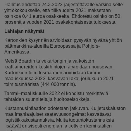
Hallitus ehdottaa 24.3.2022 järjestettävälle varsinaiselle
yhtiökokoukselle, että tilikaudelta 2021 maksetaan
osinkoa 0,41 euroa osakkeelta. Ehdotettu osinko on 50
prosenttia vuoden 2021 osakekohtaisesta tuloksesta.
Lähiajan näkymät
Kartonkien kysynnän arvioidaan pysyvän hyvänä yhtiön
päämarkkina-alueilla Euroopassa ja Pohjois-
Amerikassa.
Metsä Boardin taivekartongin ja valkoisten
kraftlainereiden keskihintojen arvioidaan nousevan.
Kartonkien toimitusmäärien arvioidaan tammi–
maaliskuussa 2022 kasvavan loka–joulukuun 2021
toimitusmääristä (444 000 tonnia).
Tammi–maaliskuulle 2022 ei kohdistu merkittäviä
tehtaiden suunniteltuja huoltoseisokkeja.
Kustannusinflaation odotetaan jatkuvan. Kuljetuskaluston
maailmanlaajuiset saatavuusongelmat kasvattavat
logistiikkakustannuksia. Muita tuotantokustannuksia
lisäävät erityisesti energian ja tiettyjen kemikaalien