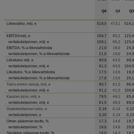
Q4
Q4
Q3
Liikevaihto, milj. e
518,5
473,1
516,1
EBITDA milj. e
108,7
85,2
125,4
vertailukelpoinen, milj. e
109,1
85,2
125,4
EBITDA, %:a liikevaihdosta
21,0
18,0
24,3
vertailukelpoinen, %:a liikevaihdosta
21,0
18,0
24,3
Liiketulos milj. e
90,8
64,5
99,4
vertailukelpoinen, milj. e
91,3
64,5
104,0
Liiketulos, %:a liikevaihdosta
17,5
13,6
19,3
vertailukelpoinen, %:a liikevaihdosta
17,6
13,6
20,1
Tulos ennen veroja, milj. e
90,7
61,5
96,4
vertailukelpoinen, milj. e
91,2
61,5
100,9
Kauden tulos, milj. e
78,5
49,3
85,4
vertailukelpoinen, milj. e
81,5
49,3
89,0
Osakekohtainen tulos, e
0,19
0,14
0,22
vertailukelpoinen, e
0,20
0,14
0,23
Oman pääoman tuotto, %
17,3
14,6
19,7
vertailukelpoinen, %
18,0
14,6
20,6
Sijoitetun pääoman tuotto, %
16,0
14,3
18,2