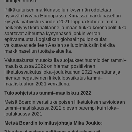
hintojen nousu.
Pitkäkuituisen markkinasellun kysynnän odotetaan
pysyvän hyvänä Euroopassa. Kiinassa markkinasellun
kysyntä vahvistui vuoden 2021 loppua kohden, mutta
heikentynyt koronatilanne ja maan tiukka koronapolitiikka
saattavat aiheuttaa kysynnässä jonkin verran
epävarmuutta. Logistiikan globaalit pullonkaulat
vaikuttavat edelleen Aasian sellutoimituksiin kaikilta
markkinasellun tuottaja-alueilta.
Valuuttakurssimuutoksilla suojaukset huomioiden tammi–
maaliskuussa 2022 on hieman positiivinen
liiketulosvaikutus loka–joulukuuhun 2021 verrattuna ja
hieman negatiivinen liiketulosvaikutus tammi–
maaliskuuhun 2021 verrattuna.
Tulosohjeistus tammi–maaliskuu 2022
Metsä Boardin vertailukelpoisen liiketuloksen arvioidaan
tammi–maaliskuussa 2022 olevan parempi kuin loka–
joulukuussa 2021.
Metsä Boardin toimitusjohtaja Mika Joukio: