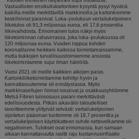
”Vuoden viimeinen neljännes sujui odotetusti.
Vastuullisten ensikuitukartonkien kysyntä pysyi hyvänä
kaikilla meille merkittävillä markkinoilla ja kartonkiemme
keskihinnat paranivat. Loka–joulukuun vertailukelpoinen
liiketulos oli 91,3 miljoonaa euroa, eli 17,6 prosenttia
liikevaihdosta. Erinomainen tulos näkyi myös
liiketoiminnan rahavirrassa, joka loka–joulukuussa oli
120 miljoonaa euroa. Vuoden loppua kohden
koronatilanne heikkeni kaikissa toimintamaissamme,
mutta tiukkojen turvallisuustoimiemme ansiosta
liiketoimintamme sujui ilman häiriöitä.
Vuosi 2021 oli meille kaikkien aikojen paras.
Kartonkiliiketoimintamme kehittyi hyvin ja
kannattavuutemme oli ennätystasoa. Myös
markkinasellujen hinnat nousivat ja osakkuusyhtiömme
Metsä Fibren tulososuus parani merkittävästi
edellisvuodesta. Pitkän aikavälin taloudelliset
tavoitteemme ylittyivät selvästi: vertailukelpoinen
sijoitetun pääoman tuottomme oli 18,7 prosenttia ja
vertailukelpoisen käyttökatteen suhde nettovelkamme oli
negatiivinen. Tulokset ovat erinomaisia, kun samaan
aikaan kannattavuutta rasitti raju kustannusinflaatio