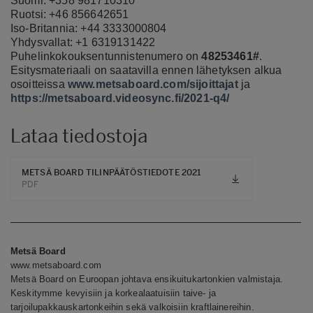
Suomi: +358 981710310
Ruotsi: +46 856642651
Iso-Britannia: +44 3333000804
Yhdysvallat: +1 6319131422
Puhelinkokouksentunnistenumero on
48253461#
.
Esitysmateriaali on saatavilla ennen lähetyksen alkua
osoitteissa
www.metsaboard.com/sijoittajat
ja
https://metsaboard.videosync.fi/2021-q4/
Lataa tiedostoja
METSÄ BOARD TILINPÄÄTÖSTIEDOTE 2021
PDF
Metsä Board
www.metsaboard.com
Metsä Board on Euroopan johtava ensikuitukartonkien valmistaja.
Keskitymme kevyisiin ja korkealaatuisiin taive- ja
tarjoilupakkauskartonkeihin sekä valkoisiin kraftlainereihin.