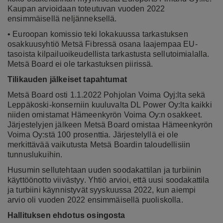
Kaupan arvioidaan toteutuvan vuoden 2022
ensimmäisellä neljänneksellä.
• Euroopan komissio teki lokakuussa tarkastuksen
osakkuusyhtiö Metsä Fibressä osana laajempaa EU-
tasoista kilpailuoikeudellista tarkastusta sellutoimialalla.
Metsä Board ei ole tarkastuksen piirissä.
Tilikauden jälkeiset tapahtumat
Metsä Board osti 1.1.2022 Pohjolan Voima Oyj:lta sekä
Leppäkoski-konserniin kuuluvalta DL Power Oy:lta kaikki
niiden omistamat Hämeenkyrön Voima Oy:n osakkeet.
Järjestelyjen jälkeen Metsä Board omistaa Hämeenkyrön
Voima Oy:stä 100 prosenttia. Järjestelyllä ei ole
merkittävää vaikutusta Metsä Boardin taloudellisiin
tunnuslukuihin.
Husumin sellutehtaan uuden soodakattilan ja turbiinin
käyttöönotto viivästyy. Yhtiö arvioi, että uusi soodakattila
ja turbiini käynnistyvät syyskuussa 2022, kun aiempi
arvio oli vuoden 2022 ensimmäisellä puoliskolla.
Hallituksen ehdotus osingosta