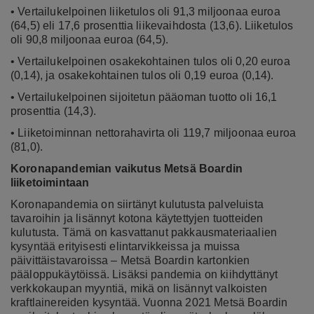
• Vertailukelpoinen liiketulos oli 91,3 miljoonaa euroa
(64,5) eli 17,6 prosenttia liikevaihdosta (13,6). Liiketulos
oli 90,8 miljoonaa euroa (64,5).
• Vertailukelpoinen osakekohtainen tulos oli 0,20 euroa
(0,14), ja osakekohtainen tulos oli 0,19 euroa (0,14).
• Vertailukelpoinen sijoitetun pääoman tuotto oli 16,1
prosenttia (14,3).
• Liiketoiminnan nettorahavirta oli 119,7 miljoonaa euroa
(81,0).
Koronapandemian vaikutus Metsä Boardin
liiketoimintaan
Koronapandemia on siirtänyt kulutusta palveluista
tavaroihin ja lisännyt kotona käytettyjen tuotteiden
kulutusta. Tämä on kasvattanut pakkausmateriaalien
kysyntää erityisesti elintarvikkeissa ja muissa
päivittäistavaroissa – Metsä Boardin kartonkien
pääloppukäytöissä. Lisäksi pandemia on kiihdyttänyt
verkkokaupan myyntiä, mikä on lisännyt valkoisten
kraftlainereiden kysyntää. Vuonna 2021 Metsä Boardin