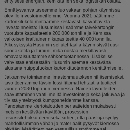
erityisesti energian, kemikaalien sekä logistiikan osalta.
Ennätysvahva taseemme luo vakaan pohjan käynnissä
oleville investoinneillemme. Vuonna 2021 päätimme
kartonkiliiketoimintaamme kestävästi kasvattavista
investoinneista: Husumissa lisäämme taivekartongin
vuotuista kapasiteettia 200 000 tonnilla ja Kemissä
valkoisen kraftlainerin kapasiteettia 40 000 tonnilla.
Alkusyksystä Husumin sellutehtaalla käynnistyvät uusi
soodakattila ja turbiini, mikä nostaa merkittävästi
omavaraisuuttamme sähköntuotannossa. Lisäksi se
vahvistaa entisestään Husumin asemaa kestävänä
alustana huippuluokan kartonkituotannon kehittämiselle.
Jatkamme toimiamme ilmastonmuutoksen hillitsemiseksi,
tavoitteenamme täysin fossiilittomat tehtaat ja tuotteet
vuoden 2030 loppuun mennessä. Näiden tavoitteiden
saavuttaminen vaatii meiltä investointeja sekä jatkuvaa ja
tiivistä yhteistyötä kumppaneidemme kanssa.
Panostamme kiertotalouden periaatteiden mukaisesti
metsien kestävään käyttöön, prosessien
resurssitehokkuuteen sekä siihen, että päästöjä syntyy
mahdollisimman vähän ja materiaalit pysyvät kierrossa
pitkään. Määrätietoinen vastuullisuustyömme sai