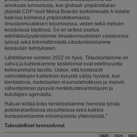
arvokasta tunnustusta, kun globaali ympäristöalan
järjestö CDP nosti Metsä Boardin korkeimmalle A-listalle
kaikissa kolmessa ympäristöteemassa:
ilmastonmuutoksen torjumisessa, veden sekä metsien
kestävässä käytössä. Se on selkeä osoitus
edelläkävijyydestämme ilmastonmuutoksen vastaisessa
työssä sekä tinkimättömästä sitoutumisestamme
kestävään kehitykseen.
Lähtötilanne vuoteen 2022 on hyvä. Tilauskantamme on
vahva ja kartonkiemme keskihinnat ovat edellisvuotta
korkeammalla tasolla. Uskon, että kestävästi
valmistettujen kartonkien kysyntä säilyy hyvänä, kun
kiertotalous, materiaalien resurssitehokkuus ja muovin
vähentäminen pysyvät merkkituotevalmistajien ja
kuluttajien agendalla.
Haluan kiittää koko henkilöstöämme hienosta työstä
poikkeuksellisissa olosuhteissa sekä kaikkia
kumppaneitamme erinomaisesta yhteistyöstä.”
Taloudelliset tunnusluvut
2021
2020
2021