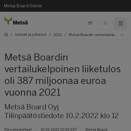
Metsä Board Online
Uutiset ja julkaisut
/
/
2022
/
Metsä Boardin vertailukelpoinen liiketulos oli 387 miljoonaa euroa vuonna 2021
Metsä Boardin
vertailukelpoinen liiketulos
oli 387 miljoonaa euroa
vuonna 2021
Metsä Board Oyj
Tilinpäätöstiedote 10.2.2022 klo 12
Pörssitiedotteet
|
10.02.2022 12:00 EET
|
Metsä Board