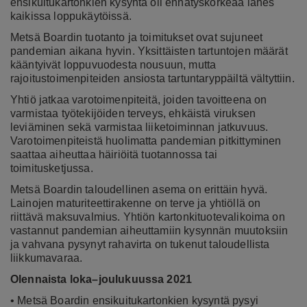
ensikuitukartonkien kysyntä oli ennätyskorkeaa lähes
kaikissa loppukäytöissä.
Metsä Boardin tuotanto ja toimitukset ovat sujuneet
pandemian aikana hyvin. Yksittäisten tartuntojen määrät
kääntyivät loppuvuodesta nousuun, mutta
rajoitustoimenpiteiden ansiosta tartuntaryppäiltä vältyttiin.
Yhtiö jatkaa varotoimenpiteitä, joiden tavoitteena on
varmistaa työtekijöiden terveys, ehkäistä viruksen
leviäminen sekä varmistaa liiketoiminnan jatkuvuus.
Varotoimenpiteistä huolimatta pandemian pitkittyminen
saattaa aiheuttaa häiriöitä tuotannossa tai
toimitusketjussa.
Metsä Boardin taloudellinen asema on erittäin hyvä.
Lainojen maturiteettirakenne on terve ja yhtiöllä on
riittävä maksuvalmius. Yhtiön kartonkituotevalikoima on
vastannut pandemian aiheuttamiin kysynnän muutoksiin
ja vahvana pysynyt rahavirta on tukenut taloudellista
liikkumavaraa.
Olennaista loka–joulukuussa 2021
• Metsä Boardin ensikuitukartonkien kysyntä pysyi