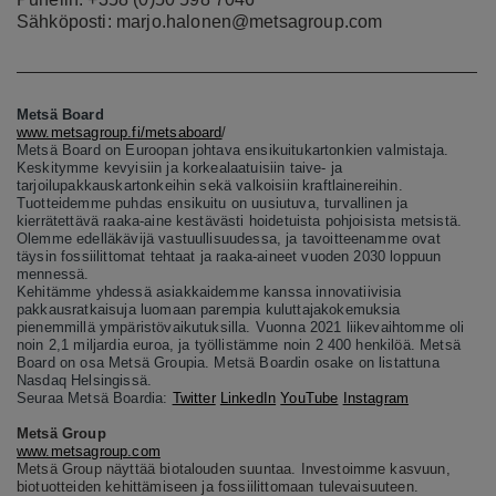
Sähköposti: marjo.halonen@metsagroup.com
Metsä Board
www.metsagroup.fi/metsaboard
/
Metsä Board on Euroopan johtava ensikuitukartonkien valmistaja.
Keskitymme kevyisiin ja korkealaatuisiin taive- ja
tarjoilupakkauskartonkeihin sekä valkoisiin kraftlainereihin.
Tuotteidemme puhdas ensikuitu on uusiutuva, turvallinen ja
kierrätettävä raaka-aine kestävästi hoidetuista pohjoisista metsistä.
Olemme edelläkävijä vastuullisuudessa, ja tavoitteenamme ovat
täysin fossiilittomat tehtaat ja raaka-aineet vuoden 2030 loppuun
mennessä.
Kehitämme yhdessä asiakkaidemme kanssa innovatiivisia
pakkausratkaisuja luomaan parempia kuluttajakokemuksia
pienemmillä ympäristövaikutuksilla. Vuonna 2021 liikevaihtomme oli
noin 2,1 miljardia euroa, ja työllistämme noin 2 400 henkilöä. Metsä
Board on osa Metsä Groupia. Metsä Boardin osake on listattuna
Nasdaq Helsingissä.
Seuraa Metsä Boardia:
Twitter
LinkedIn
YouTube
Instagram
Metsä Group
www.metsagroup.com
Metsä Group näyttää biotalouden suuntaa. Investoimme kasvuun,
biotuotteiden kehittämiseen ja fossiilittomaan tulevaisuuteen.