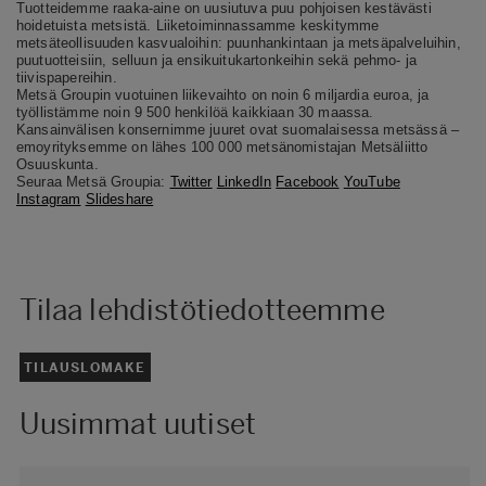
Tuotteidemme raaka-aine on uusiutuva puu pohjoisen kestävästi
hoidetuista metsistä. Liiketoiminnassamme keskitymme
metsäteollisuuden kasvualoihin: puunhankintaan ja metsäpalveluihin,
puutuotteisiin, selluun ja ensikuitukartonkeihin sekä pehmo- ja
tiivispapereihin.
Metsä Groupin vuotuinen liikevaihto on noin 6 miljardia euroa, ja
työllistämme noin 9 500 henkilöä kaikkiaan 30 maassa.
Kansainvälisen konsernimme juuret ovat suomalaisessa metsässä –
emoyrityksemme on lähes 100 000 metsänomistajan Metsäliitto
Osuuskunta.
Seuraa Metsä Groupia:
Twitter
LinkedIn
Facebook
YouTube
Instagram
Slideshare
Tilaa lehdistötiedotteemme
TILAUSLOMAKE
Uusimmat uutiset