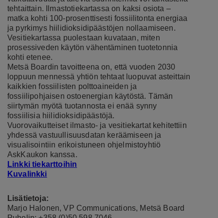
tehtaittain. Ilmastotiekartassa on kaksi osiota –
matka kohti 100-prosenttisesti fossiilitonta energiaa
ja pyrkimys hiilidioksidipäästöjen nollaamiseen.
Vesitiekartassa puolestaan kuvataan, miten
prosessiveden käytön vähentäminen tuotetonnia
kohti etenee.
Metsä Boardin tavoitteena on, että vuoden 2030
loppuun mennessä yhtiön tehtaat luopuvat asteittain
kaikkien fossiilisten polttoaineiden ja
fossiilipohjaisen ostoenergian käytöstä. Tämän
siirtymän myötä tuotannosta ei enää synny
fossiilisia hiilidioksidipäästöjä.
Vuorovaikutteiset ilmasto- ja vesitiekartat kehitettiin
yhdessä vastuullisuusdatan keräämiseen ja
visualisointiin erikoistuneen ohjelmistoyhtiö
AskKaukon kanssa.
Linkki tiekarttoihin
Kuvalinkki
Lisätietoja:
Marjo Halonen, VP Communications, Metsä Board
Puhelin: +358 (0)50 598 7046