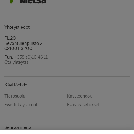
Yhteystiedot
PL 20,
Revontulenpuisto 2,
02100 ESPOO
Puh.
+358 (0)10 46 11
Ota yhteyttä
Käyttöehdot
Tietosuoja
Käyttöehdot
Evästekäytännöt
Evästeasetukset
Seuraa meitä