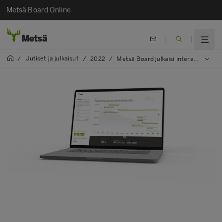
Metsä Board Online
Uutiset ja julkaisut
/
/
2022
/
Metsä Board julkaisi interaktiiviset tiekartat vuoden 2030 ilmasto- ja vesitavoitteista