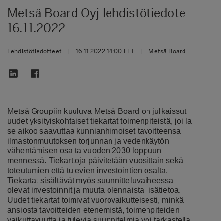
Metsä Board Oyj lehdistötiedote
16.11.2022
Lehdistötiedotteet
|
16.11.2022 14:00 EET
|
Metsä Board
Metsä Groupiin kuuluva Metsä Board on julkaissut
uudet yksityiskohtaiset tiekartat toimenpiteistä, joilla
se aikoo saavuttaa kunnianhimoiset tavoitteensa
ilmastonmuutoksen torjunnan ja vedenkäytön
vähentämisen osalta vuoden 2030 loppuun
mennessä. Tiekarttoja päivitetään vuosittain sekä
toteutumien että tulevien investointien osalta.
Tiekartat sisältävät myös suunnitteluvaiheessa
olevat investoinnit ja muuta olennaista lisätietoa.
Uudet tiekartat toimivat vuorovaikutteisesti, minkä
ansiosta tavoitteiden etenemistä, toimenpiteiden
vaikuttavuutta ja tulevia suunnitelmia voi tarkastella