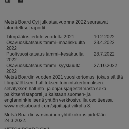
Metsä Board Oyj julkistaa vuonna 2022 seuraavat
taloudelliset raportit:
Tilinpäätöstiedote vuodelta 2021
10.2.2022
Osavuosikatsaus tammi–maaliskuulta
28.4.2022
2022
Puolivuosikatsaus tammi–kesäkuulta
28.7.2022
2022
Osavuosikatsaus tammi–syyskuulta
27.10.2022
2022
Metsä Boardin vuoden 2021 vuosikertomus, joka sisältää
tilinpäätöksen, hallituksen toimintakertomuksen,
selvityksen hallinto- ja ohjausjärjestelmästä sekä
palkitsemisraportti julkaistaan suomen- ja
englanninkielisenä yhtiön verkkosivuilla osoitteessa
www.metsaboard.com/sijoittajat viikolla 8.
Metsä Boardin varsinainen yhtiökokous pidetään
24.3.2022.