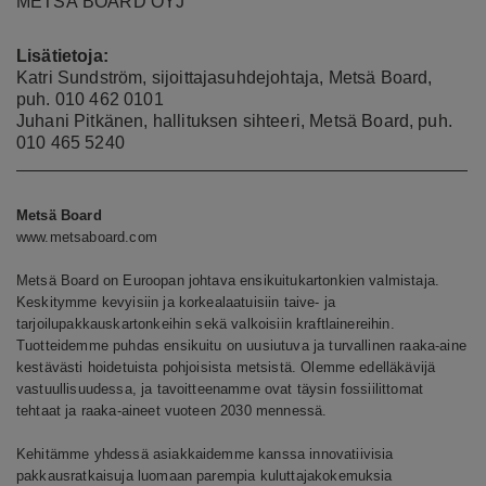
METSÄ BOARD OYJ
Lisätietoja:
Katri Sundström, sijoittajasuhdejohtaja, Metsä Board,
puh. 010 462 0101
Juhani Pitkänen, hallituksen sihteeri, Metsä Board, puh.
010 465 5240
Metsä Board
www.metsaboard.com
Metsä Board on Euroopan johtava ensikuitukartonkien valmistaja.
Keskitymme kevyisiin ja korkealaatuisiin taive- ja
tarjoilupakkauskartonkeihin sekä valkoisiin kraftlainereihin.
Tuotteidemme puhdas ensikuitu on uusiutuva ja turvallinen raaka-aine
kestävästi hoidetuista pohjoisista metsistä. Olemme edelläkävijä
vastuullisuudessa, ja tavoitteenamme ovat täysin fossiilittomat
tehtaat ja raaka-aineet vuoteen 2030 mennessä.
Kehitämme yhdessä asiakkaidemme kanssa innovatiivisia
pakkausratkaisuja luomaan parempia kuluttajakokemuksia