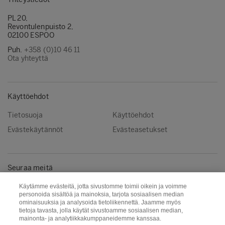
PL 20,
Revontulenpuisto 2,
02100 ESPOO
Puh.
+358 (0)10 46 11
Ota yhteyttä
Käyttöehdot
Tietosuoja
Käyttöehdot
Evästekäytännöt
Evästeasetukset
Seuraa meitä
Instagram
LinkedIn
Käytämme evästeitä, jotta sivustomme toimii oikein ja voimme
personoida sisältöä ja mainoksia, tarjota sosiaalisen median
YouTube
ominaisuuksia ja analysoida tietoliikennettä. Jaamme myös
tietoja tavasta, jolla käytät sivustoamme sosiaalisen median,
mainonta- ja analytiikkakumppaneidemme kanssaa.