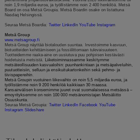
noin 1,9 miljardia euroa, ja työllistämme noin 2 400 henkilöä. Metsä
Board on osa Metsä Groupia. Metsä Boardin osake on listattuna
Nasdaq Helsingissä.
Seuraa Metsä Boardia:
Twitter
LinkedIn
YouTube
Instagram
Metsä Group
www.metsagroup.fi
Metsä Group näyttää biotalouden suuntaa. Investoimme kasvuun,
biotuotteiden kehittämiseen ja fossiilittomaan tulevaisuuteen.
Tuotteidemme raaka-aine on uusiutuva puu pohjoisen kestävästi
hoidetuista metsistä.
Liiketoiminnassamme keskitymme
metsäteollisuuden kasvualoihin: puunhankintaan ja metsäpalveluihin,
puutuotteisiin, selluun ja ensikuitukartonkeihin sekä pehmo- ja
tiivispapereihin.
Metsä Groupin vuotuinen liikevaihto on noin 5,5 miljardia euroa, ja
työllistämme noin 9 200 henkilöä kaikkiaan 30 maassa.
Kansainvälisen konsernimme juuret ovat suomalaisessa metsässä –
emoyrityksemme on noin 100 000 metsänomistajan Metsäliitto
Osuuskunta.
Seuraa
Metsä Groupia:
Twitter
LinkedIn
Facebook
YouTube
Instagram
Slideshare