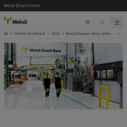
Metsä Board Online
Uutiset ja julkaisut
/
/
2021
/
Metsä Boardin Kyron tehtaan modernisoitu jälkikäsittelylinja käynnistyi