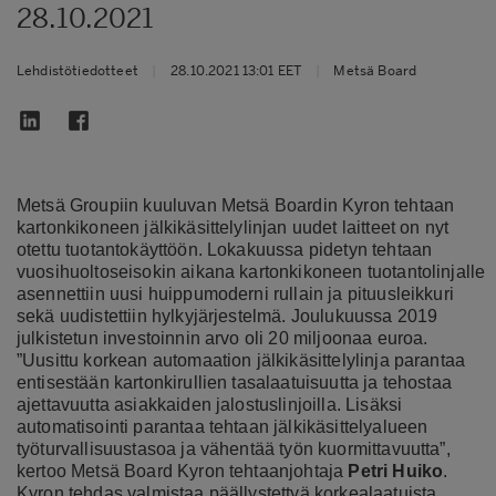
28.10.2021
Lehdistötiedotteet
|
28.10.2021 13:01 EET
|
Metsä Board
Metsä Groupiin kuuluvan Metsä Boardin Kyron tehtaan
kartonkikoneen jälkikäsittelylinjan uudet laitteet on nyt
otettu tuotantokäyttöön. Lokakuussa pidetyn tehtaan
vuosihuoltoseisokin aikana kartonkikoneen tuotantolinjalle
asennettiin uusi huippumoderni rullain ja pituusleikkuri
sekä uudistettiin hylkyjärjestelmä. Joulukuussa 2019
julkistetun investoinnin arvo oli 20 miljoonaa euroa.
”Uusittu korkean automaation jälkikäsittelylinja parantaa
entisestään kartonkirullien tasalaatuisuutta ja tehostaa
ajettavuutta asiakkaiden jalostuslinjoilla. Lisäksi
automatisointi parantaa tehtaan jälkikäsittelyalueen
työturvallisuustasoa ja vähentää työn kuormittavuutta”,
kertoo Metsä Board Kyron tehtaanjohtaja
Petri Huiko
.
Kyron tehdas valmistaa päällystettyä korkealaatuista