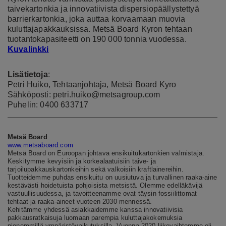
taivekartonkia ja innovatiivista dispersiopäällystettyä
barrierkartonkia, joka auttaa korvaamaan muovia
kuluttajapakkauksissa. Metsä Board Kyron tehtaan
tuotantokapasiteetti on 190 000 tonnia vuodessa.
Kuvalinkki
Lisätietoja
:
Petri Huiko, Tehtaanjohtaja, Metsä Board Kyro
Sähköposti: petri.huiko@metsagroup.com
Puhelin: 0400 633717
Metsä Board
www.metsaboard.com
Metsä Board on Euroopan johtava ensikuitukartonkien valmistaja.
Keskitymme kevyisiin ja korkealaatuisiin taive- ja
tarjoilupakkauskartonkeihin sekä valkoisiin kraftlainereihin.
Tuotteidemme puhdas ensikuitu on uusiutuva ja turvallinen raaka-aine
kestävästi hoidetuista pohjoisista metsistä. Olemme edelläkävijä
vastuullisuudessa, ja tavoitteenamme ovat täysin fossiilittomat
tehtaat ja raaka-aineet vuoteen 2030 mennessä.
Kehitämme yhdessä asiakkaidemme kanssa innovatiivisia
pakkausratkaisuja luomaan parempia kuluttajakokemuksia
pienemmillä ympäristövaikutuksilla. Vuonna 2020 liikevaihtomme oli