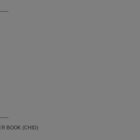
___
___
ER BOOK (CHID)