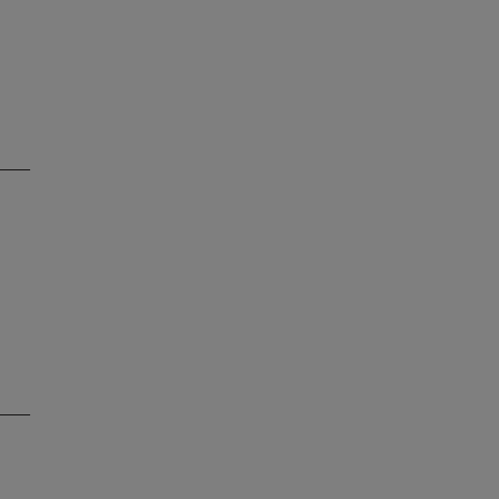
___
___