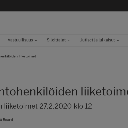
Vastuullisuus
Sijoittajat
Uutiset ja julkaisut
enkilöiden liiketoimet
htohenkilöiden liiketoim
 liiketoimet 27.2.2020 klo 12
ä Board