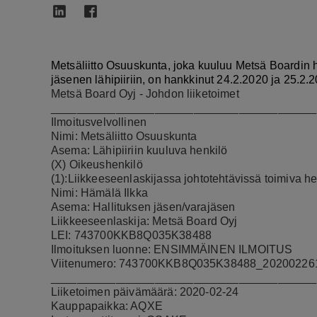
Metsäliitto Osuuskunta, joka kuuluu Metsä Boardin 
jäsenen lähipiiriin, on hankkinut 24.2.2020 ja 25.2
Metsä Board Oyj - Johdon liiketoimet
_________________________________________
Ilmoitusvelvollinen
Nimi: Metsäliitto Osuuskunta
Asema: Lähipiiriin kuuluva henkilö
(X) Oikeushenkilö
(1):Liikkeeseenlaskijassa johtotehtävissä toimiva he
Nimi: Hämälä Ilkka
Asema: Hallituksen jäsen/varajäsen
Liikkeeseenlaskija: Metsä Board Oyj
LEI: 743700KKB8Q035K38488
Ilmoituksen luonne: ENSIMMÄINEN ILMOITUS
Viitenumero: 743700KKB8Q035K38488_20200226
_________________________________________
Liiketoimen päivämäärä: 2020-02-24
Kauppapaikka: AQXE