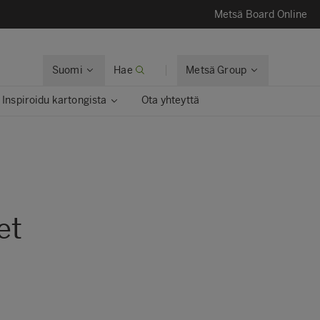
Metsä Board Online
Suomi
Hae
Metsä Group
Inspiroidu kartongista
Ota yhteyttä
et