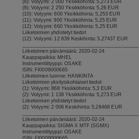
(8): Volyymi: 2 000 Yksikköhinta: 5,273 EUR
(9): Volyymi: 2 250 Yksikköhinta: 5,26 EUR
(10): Volyymi: 600 Yksikköhinta: 5,253 EUR
(11): Volyymi: 900 Yksikköhinta: 5,25 EUR
(12): Volyymi: 660 Yksikköhinta: 5,25 EUR
Liiketoimien yhdistetyt tiedot
(12): Volyymi: 12 839 Keskihinta: 5,27437 EUR
_________________________________________
Liiketoimen päivämäärä: 2020-02-24
Kauppapaikka: MHEL
Instrumenttityyppi: OSAKE
ISIN: FI0009000665
Liiketoimen luonne: HANKINTA
Liiketoimien yksityiskohtaiset tiedot
(1): Volyymi: 868 Yksikköhinta: 5,3 EUR
(2): Volyymi: 1 138 Yksikköhinta: 5,273 EUR
Liiketoimien yhdistetyt tiedot
(2): Volyymi: 2 006 Keskihinta: 5,28468 EUR
_________________________________________
Liiketoimen päivämäärä: 2020-02-24
Kauppapaikka: SIGMA X MTF (SGMX)
Instrumenttityyppi: OSAKE
ISIN: FI0009000665