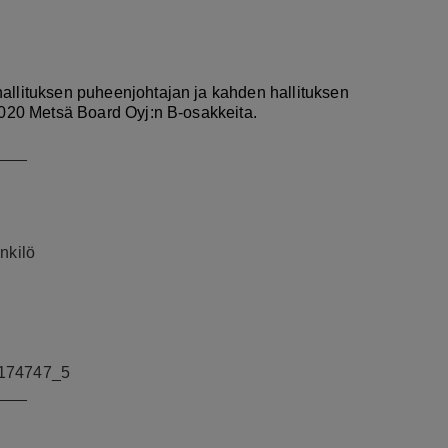
hallituksen puheenjohtajan ja kahden hallituksen
.2020 Metsä Board Oyj:n B-osakkeita.
___
nkilö
174747_5
___