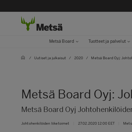
Metsä Board
Tuotteet ja palvelut
/
Uutiset ja julkaisut
/
2020
/
Metsä Board Oyj: Johtoh
Metsä Board Oyj: Jo
Metsä Board Oyj Johtohenkilöiden
Johtohenkilöiden liiketoimet
|
27.02.2020 12:00 EET
|
Mets