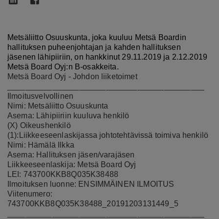
Metsäliitto Osuuskunta, joka kuuluu Metsä Boardin
hallituksen puheenjohtajan ja kahden hallituksen
jäsenen lähipiiriin, on hankkinut 29.11.2019 ja 2.12.2019
Metsä Board Oyj:n B-osakkeita.
Metsä Board Oyj - Johdon liiketoimet
____________________________________________
Ilmoitusvelvollinen
Nimi: Metsäliitto Osuuskunta
Asema: Lähipiiriin kuuluva henkilö
(X) Oikeushenkilö
(1):Liikkeeseenlaskijassa johtotehtävissä toimiva henkilö
Nimi: Hämälä Ilkka
Asema: Hallituksen jäsen/varajäsen
Liikkeeseenlaskija: Metsä Board Oyj
LEI: 743700KKB8Q035K38488
Ilmoituksen luonne: ENSIMMÄINEN ILMOITUS
Viitenumero:
743700KKB8Q035K38488_20191203131449_5
____________________________________________