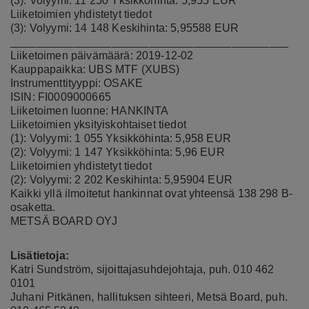
(3): Volyymi: 11 250 Yksikköhinta: 5,955 EUR
Liiketoimien yhdistetyt tiedot
(3): Volyymi: 14 148 Keskihinta: 5,95588 EUR
____________________________________________
Liiketoimen päivämäärä: 2019-12-02
Kauppapaikka: UBS MTF (XUBS)
Instrumenttityyppi: OSAKE
ISIN: FI0009000665
Liiketoimen luonne: HANKINTA
Liiketoimien yksityiskohtaiset tiedot
(1): Volyymi: 1 055 Yksikköhinta: 5,958 EUR
(2): Volyymi: 1 147 Yksikköhinta: 5,96 EUR
Liiketoimien yhdistetyt tiedot
(2): Volyymi: 2 202 Keskihinta: 5,95904 EUR
Kaikki yllä ilmoitetut hankinnat ovat yhteensä 138 298 B-
osaketta.
METSÄ BOARD OYJ
Lisätietoja:
Katri Sundström, sijoittajasuhdejohtaja, puh. 010 462
0101
Juhani Pitkänen, hallituksen sihteeri, Metsä Board, puh.