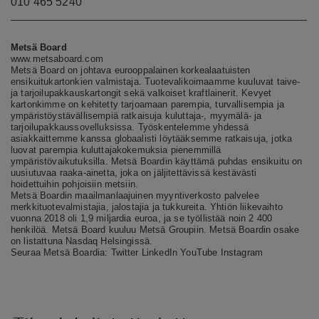
010 465 5240
Metsä Board
www.metsaboard.com
Metsä Board on johtava eurooppalainen korkealaatuisten
ensikuitukartonkien valmistaja. Tuotevalikoimaamme kuuluvat taive-
ja tarjoilupakkauskartongit sekä valkoiset kraftlainerit. Kevyet
kartonkimme on kehitetty tarjoamaan parempia, turvallisempia ja
ympäristöystävällisempiä ratkaisuja kuluttaja-, myymälä- ja
tarjoilupakkaussovelluksissa. Työskentelemme yhdessä
asiakkaittemme kanssa globaalisti löytääksemme ratkaisuja, jotka
luovat parempia kuluttajakokemuksia pienemmillä
ympäristövaikutuksilla. Metsä Boardin käyttämä puhdas ensikuitu on
uusiutuvaa raaka-ainetta, joka on jäljitettävissä kestävästi
hoidettuihin pohjoisiin metsiin.
Metsä Boardin maailmanlaajuinen myyntiverkosto palvelee
merkkituotevalmistajia, jalostajia ja tukkureita. Yhtiön liikevaihto
vuonna 2018 oli 1,9 miljardia euroa, ja se työllistää noin 2 400
henkilöä. Metsä Board kuuluu Metsä Groupiin. Metsä Boardin osake
on listattuna Nasdaq Helsingissä.
Seuraa Metsä Boardia:
Twitter
LinkedIn
YouTube
Instagram