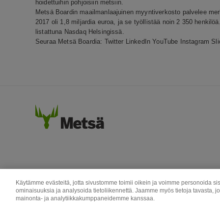
hoidettuihin pohjoisiin metsiin.
Metsä Boardin maailmanlaajuinen myyntiverkosto palvelee merkki
2017 oli 1,8 miljardia euroa, ja se työllistää noin 2 350 henk
listattuna Nasdaq Helsingissä.
Seuraa Metsä Boardia:
Twitter
LinkedIn
YouTube
Instagram
Sl
Käytämme evästeitä, jotta sivustomme toimii oikein ja voimme personoida sis
ominaisuuksia ja analysoida tietoliikennettä. Jaamme myös tietoja tavasta, j
mainonta- ja analytiikkakumppaneidemme kanssaa.