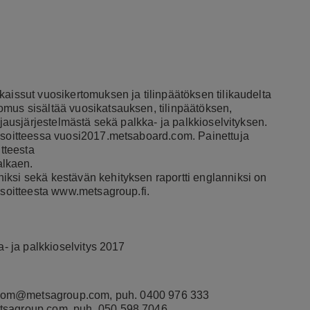
kaissut vuosikertomuksen ja tilinpäätöksen tilikaudelta
omus sisältää vuosikatsauksen, tilinpäätöksen,
hjausjärjestelmästä sekä palkka- ja palkkioselvityksen.
osoitteessa
vuosi2017.metsaboard.com
. Painettuja
itteesta
alkaen.
iksi sekä kestävän kehityksen raportti englanniksi on
osoitteesta
www.metsagroup.fi
.
a- ja palkkioselvitys 2017
ndstrom@metsagroup.com, puh. 0400 976 333
etsagroup.com, puh. 050 598 7046