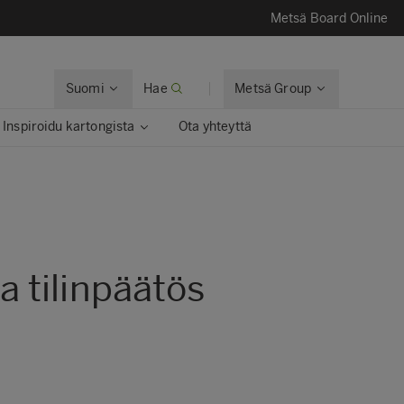
Metsä Board Online
Suomi
Hae
Metsä Group
Inspiroidu kartongista
Ota yhteyttä
 tilinpäätös