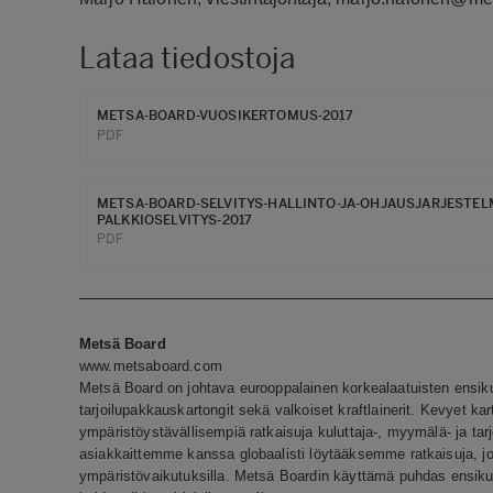
Lataa tiedostoja
METSA-BOARD-VUOSIKERTOMUS-2017
PDF
METSA-BOARD-SELVITYS-HALLINTO-JA-OHJAUSJARJESTELM
PALKKIOSELVITYS-2017
PDF
Metsä Board
www.metsaboard.com
Metsä Board on johtava eurooppalainen korkealaatuisten ensiku
tarjoilupakkauskartongit sekä valkoiset kraftlainerit. Kevyet k
ympäristöystävällisempiä ratkaisuja kuluttaja-, myymälä- ja 
asiakkaittemme kanssa globaalisti löytääksemme ratkaisuja, j
ympäristövaikutuksilla. Metsä Boardin käyttämä puhdas ensikuit