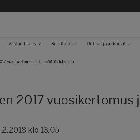
Vastuullisuus
Sijoittajat
Uutiset ja julkaisut
17 vuosikertomus ja tilinpäätös julkaistu
n 2017 vuosikertomus ja
.2.2018 klo 13.05