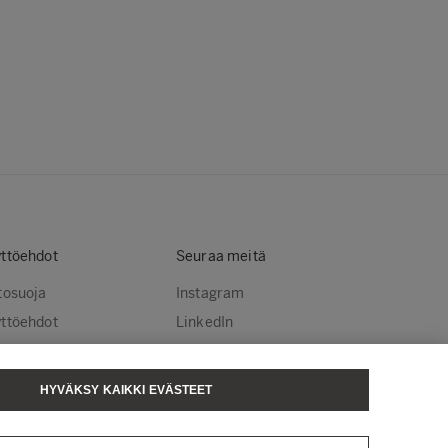
ttöehdot
Seuraa meitä
tosuoja
Instagram
ttöehdot
LinkedIn
stekäytännöt
YouTube
steasetukset
HYVÄKSY KAIKKI EVÄSTEET