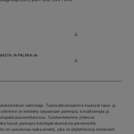
ASTA-JA-PALKKA-JA-
itukartonkien valmistaja. Tuotevalikoimaamme kuuluvat taive- ja
artonkimme on kehitetty tarjoamaan parempia, turvallisempia ja
tarjoilupakkaussovelluksissa. Työskentelemme yhdessä
otka luovat parempia kuluttajakokemuksia pienemmillä
u on uusiutuvaa raaka-ainetta, joka on jäljitettävissä kestävästi