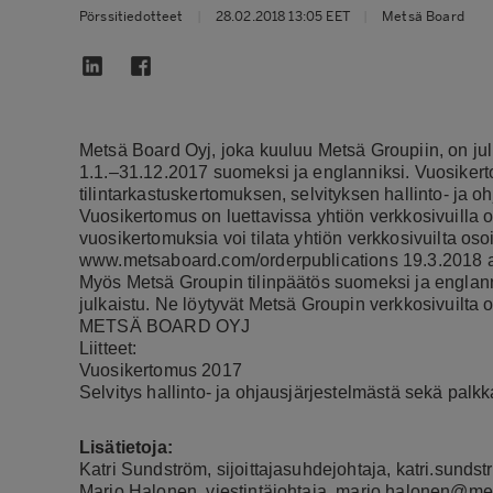
Pörssitiedotteet
|
28.02.2018 13:05 EET
|
Metsä Board
Metsä Board Oyj, joka kuuluu Metsä Groupiin, on jul
1.1.–31.12.2017 suomeksi ja englanniksi. Vuosikert
tilintarkastuskertomuksen, selvityksen hallinto- ja o
Vuosikertomus on luettavissa yhtiön verkkosivuilla 
vuosikertomuksia voi tilata yhtiön verkkosivuilta oso
www.metsaboard.com/orderpublications
19.3.2018 
Myös Metsä Groupin tilinpäätös suomeksi ja englann
julkaistu. Ne löytyvät Metsä Groupin verkkosivuilta 
METSÄ BOARD OYJ
Liitteet:
Vuosikertomus 2017
Selvitys hallinto- ja ohjausjärjestelmästä sekä palkk
Lisätietoja:
Katri Sundström, sijoittajasuhdejohtaja, katri.su
Marjo Halonen, viestintäjohtaja, marjo.halonen@m