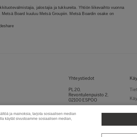
tuotevalmistajia, jalostajia ja tukkureita. Yhtiön liikevaihto vuonna
ilöä. Metsä Board kuuluu Metsä Groupiin. Metsä Boardin osake on
ideshare
Yhteystiedot
Käy
PL 20,
Tie
Revontulenpuisto 2,
Käy
02100 ESPOO
Evä
Puh.
+358 (0)10 46 11
ältöä ja mainoksia, tarjota sosiaalisen median
Ota yhteyttä
Evä
olla käytät sivustoamme sosiaalisen median,