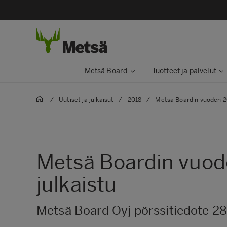
Metsä Board
Tuotteet ja palvelut
/
Uutiset ja julkaisut
/
2018
/
Metsä Boardin vuoden 20
Metsä Boardin vuode
julkaistu
Metsä Board Oyj pörssitiedote 28