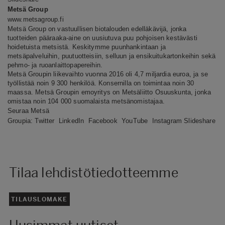
Metsä Group
www.metsagroup.fi
Metsä Group on vastuullisen biotalouden edelläkävijä, jonka
tuotteiden pääraaka-aine on uusiutuva puu pohjoisen kestävästi
hoidetuista metsistä. Keskitymme puunhankintaan ja
metsäpalveluihin, puutuotteisiin, selluun ja ensikuitukartonkeihin sekä
pehmo- ja ruoanlaittopapereihin.
Metsä Groupin liikevaihto vuonna 2016 oli 4,7 miljardia euroa, ja se
työllistää noin 9 300 henkilöä. Konsernilla on toimintaa noin 30
maassa. Metsä Groupin emoyritys on Metsäliitto Osuuskunta, jonka
omistaa noin 104 000 suomalaista metsänomistajaa.
Seuraa Metsä
Groupia:
Twitter
LinkedIn
Facebook
YouTube
Instagram
Slideshare
Tilaa lehdistötiedotteemme
TILAUSLOMAKE