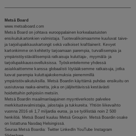
Metsä Board
www.metsaboard.com
Metsä Board on johtava eurooppalainen korkealaatuisten
ensikuitukartonkien valmistaja. Tuotevalikoimaamme kuuluvat taive-
ja tarjoilupakkauskartongit sekä valkoiset kraftlainerit. Kevyet
kartonkimme on kehitetty tarjoamaan parempia, turvallisempia ja
ympäristöystävällisempiä ratkaisuja kuluttaja-, myymälä- ja
tarjoilupakkaussovelluksissa. Työskentelemme yhdessä
asiakkaittemme kanssa globaalisti löytääksemme ratkaisuja, jotka
luovat parempia kuluttajakokemuksia pienemmillä
ympäristövaikutuksilla. Metsä Boardin käyttämä puhdas ensikuitu on
uusiutuvaa raaka-ainetta, joka on jäljitettävissä kestävästi
hoidettuihin pohjoisiin metsiin.
Metsä Boardin maailmanlaajuinen myyntiverkosto palvelee
merkkituotevalmistajia, jalostajia ja tukkureita. Yhtiön liikevaihto
vuonna 2016 oli 1,7 miljardia euroa, ja se työllistää noin 2 500
henkilöä. Metsä Board kuuluu Metsä Groupiin. Metsä Boardin osake
on listattuna Nasdaq Helsingissä.
Seuraa Metsä Boardia:
Twitter
LinkedIn
YouTube
Instagram
Slideshare