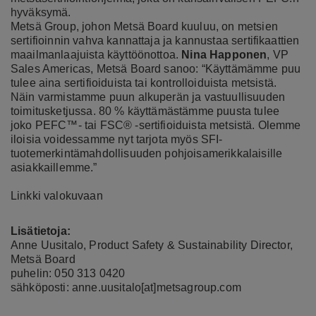
hyväksymä.
Metsä Group, johon Metsä Board kuuluu, on metsien
sertifioinnin vahva kannattaja ja kannustaa sertifikaattien
maailmanlaajuista käyttöönottoa.
Nina Happonen
, VP
Sales Americas, Metsä Board sanoo: “Käyttämämme puu
tulee aina sertifioiduista tai kontrolloiduista metsistä.
Näin varmistamme puun alkuperän ja vastuullisuuden
toimitusketjussa. 80 % käyttämästämme puusta tulee
joko PEFC™- tai FSC® -sertifioiduista metsistä. Olemme
iloisia voidessamme nyt tarjota myös SFI-
tuotemerkintämahdollisuuden pohjoisamerikkalaisille
asiakkaillemme.”
Linkki valokuvaan
Lisätietoja:
Anne Uusitalo, Product Safety & Sustainability Director,
Metsä Board
puhelin: 050 313 0420
sähköposti: anne.uusitalo[at]metsagroup.com