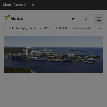
Metsä Board Online
Uutiset ja julkaisut
/
/
2018
/
Metsä Boardin asiakkaat voivat käyttää SFI-tuotemerkintää Pohjois-Amerikassa