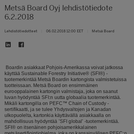
Metsä Board Oyj lehdistötiedote
6.2.2018
Lehdistötiedotteet
|
06.02.2018 12:00 EET
|
Metsä Board
Boardin asiakkaat Pohjois-Amerikassa voivat jatkossa
käyttää Sustainable Forestry Initiative® (SFI®) -
tuotemerkintää Metsä Boardin kartongista valmistetuissa
tuotteissaan. Metsä Board on ensimmäinen
eurooppalainen kartongin valmistaja, joka on saanut
luvan hyödyntää SFI:n uutta globaalia tuotemerkintää.
Mikäli kartongilla on PEFC™ Chain of Custody -
sertifikaatti, ja se tulee Yhdysvaltojen ja Kanadan
ulkopuolelta, kartonkia käyttävällä asiakkaalla on
mahdollisuus hyödyntää ’SFI global’ -tuotemerkintää.
SFI® on itsenäinen pohjoisamerikkalainen
metsäsertifiointiohjelma, joka on kansainvälisen PEFC:n