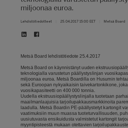
miljoonaa euroa.
Lehdistötiedotteet
|
25.04.2017 15:00 EET
|
Metsä Board
Metsä Board lehdistötiedote 25.4.2017
Metsä Board on käynnistänyt uuden ekstruusiopääll
teknologialla varustetun päällystyslinjan vuosikapasi
miljoonaa euroa. Metsä Boardilla on Husumin tehtaa
sekä Euroopan nykyaikaisin taivekartonkikone, joka
vuosikapasiteetti on 400 000 tonnia.
Uudella ekstruusiopäällystyslinjalla tuotetaan parha
maailmanlaajuisia tarjoilupakkausmarkkinoita paremm
laadulla. Metsä Boardin PE-päällystetyt kartongit v
vaatimuksiin muun muassa tuoteturvallisuuden, puht
uusiutuvasta ensikuidusta valmistetut kartongit tar
myyntipisteestä mukaan otettavien tarjoilupakkaus