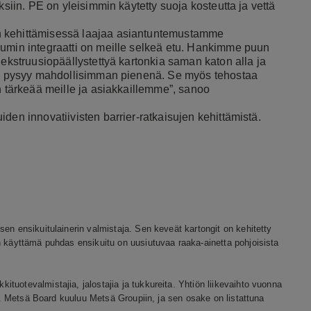
ksiin. PE on yleisimmin käytetty suoja kosteutta ja vettä
n kehittämisessä laajaa asiantuntemustamme
sumin integraatti on meille selkeä etu. Hankimme puun
 ekstruusiopäällystettyä kartonkia saman katon alla ja
rve pysyy mahdollisimman pienenä. Se myös tehostaa
n tärkeää meille ja asiakkaillemme”, sanoo
den innovatiivisten barrier-ratkaisujen kehittämistä.
en ensikuitulainerin valmistaja. Sen keveät kartongit on kehitetty
n käyttämä puhdas ensikuitu on uusiutuvaa raaka-ainetta pohjoisista
tuotevalmistajia, jalostajia ja tukkureita. Yhtiön liikevaihto vuonna
öä. Metsä Board kuuluu Metsä Groupiin, ja sen osake on listattuna