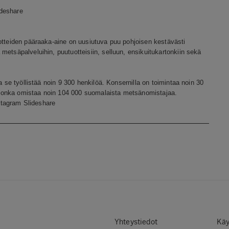
ideshare
otteiden pääraaka-aine on uusiutuva puu pohjoisen kestävästi
etsäpalveluihin, puutuotteisiin, selluun, ensikuitukartonkiin sekä
a se työllistää noin 9 300 henkilöä. Konsernilla on toimintaa noin 30
jonka omistaa noin 104 000 suomalaista metsänomistajaa.
stagram
Slideshare
Yhteystiedot
Käy