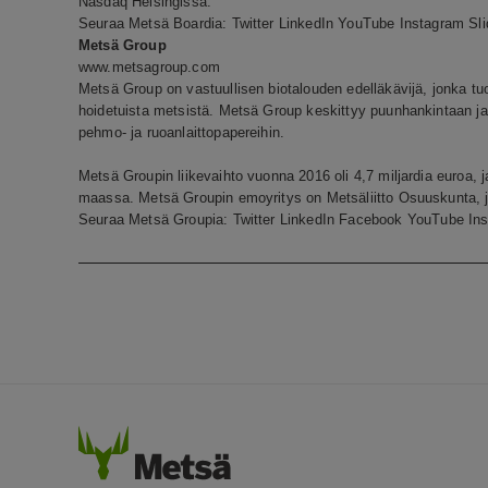
Nasdaq Helsingissä.
Seuraa Metsä Boardia:
Twitter
LinkedIn
YouTube
Instagram
Sl
Metsä Group
www.metsagroup.com
Metsä Group on vastuullisen biotalouden edelläkävijä, jonka tu
hoidetuista metsistä. Metsä Group keskittyy puunhankintaan ja m
pehmo- ja ruoanlaittopapereihin.
Metsä Groupin liikevaihto vuonna 2016 oli 4,7 miljardia euroa, j
maassa. Metsä Groupin emoyritys on Metsäliitto Osuuskunta, 
Seuraa Metsä Groupia:
Twitter
LinkedIn
Facebook
YouTube
In