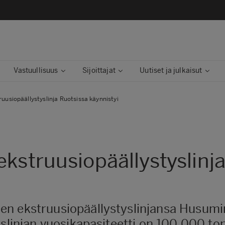
Vastuullisuus
Sijoittajat
Uutiset ja julkaisut
uusiopäällystyslinja Ruotsissa käynnistyi
ekstruusiopäällystyslinj
n ekstruusiopäällystyslinjansa Husumin
slinjan vuosikapasiteetti on 100 000 ton