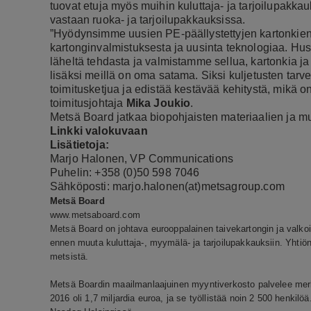
tuovat etuja myös muihin kuluttaja- ja tarjoilupakkau
vastaan ruoka- ja tarjoilupakkauksissa.
”Hyödynsimme uusien PE-päällystettyjen kartonkie
kartonginvalmistuksesta ja uusinta teknologiaa. Hu
läheltä tehdasta ja valmistamme sellua, kartonkia ja
lisäksi meillä on oma satama. Siksi kuljetusten ta
toimitusketjua ja edistää kestävää kehitystä, mikä o
toimitusjohtaja
Mika Joukio
.
Metsä Board jatkaa biopohjaisten materiaalien ja mui
Linkki valokuvaan
Lisätietoja:
Marjo Halonen, VP Communications
Puhelin: +358 (0)50 598 7046
Sähköposti: marjo.halonen(at)metsagroup.com
Metsä Board
www.metsaboard.com
Metsä Board on johtava eurooppalainen taivekartongin ja valkois
ennen muuta kuluttaja-, myymälä- ja tarjoilupakkauksiin. Yhtiö
metsistä.
Metsä Boardin maailmanlaajuinen myyntiverkosto palvelee merkki
2016 oli 1,7 miljardia euroa, ja se työllistää noin 2 500 henkil