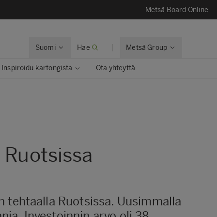
Metsä Board Online
Suomi
Hae
Metsä Group
Inspiroidu kartongista
Ota yhteyttä
a Ruotsissa
 tehtaalla Ruotsissa. Uusimmalla
nia. Investoinnin arvo oli 38