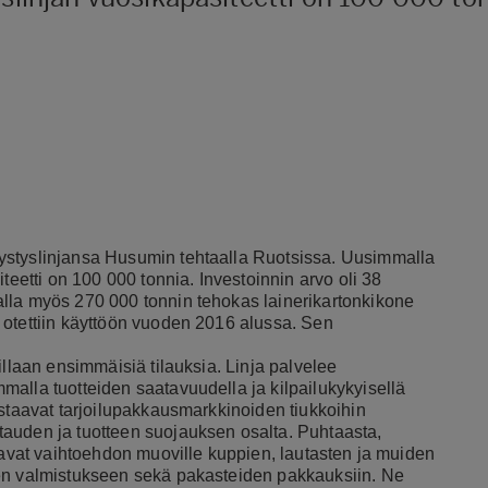
ystyslinjansa Husumin tehtaalla Ruotsissa. Uusimmalla
teetti on 100 000 tonnia. Investoinnin arvo oli 38
lla myös 270 000 tonnin tehokas lainerikartonkikone
 otettiin käyttöön vuoden 2016 alussa. Sen
illaan ensimmäisiä tilauksia. Linja palvelee
alla tuotteiden saatavuudella ja kilpailukykyisellä
astaavat tarjoilupakkausmarkkinoiden tiukkoihin
auden ja tuotteen suojauksen osalta. Puhtaasta,
joavat vaihtoehdon muoville kuppien, lautasten ja muiden
ten valmistukseen sekä pakasteiden pakkauksiin. Ne