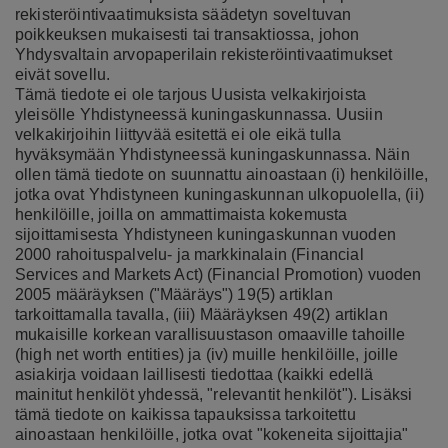
rekisteröintivaatimuksista säädetyn soveltuvan
poikkeuksen mukaisesti tai transaktiossa, johon
Yhdysvaltain arvopaperilain rekisteröintivaatimukset
eivät sovellu.
Tämä tiedote ei ole tarjous Uusista velkakirjoista
yleisölle Yhdistyneessä kuningaskunnassa. Uusiin
velkakirjoihin liittyvää esitettä ei ole eikä tulla
hyväksymään Yhdistyneessä kuningaskunnassa. Näin
ollen tämä tiedote on suunnattu ainoastaan (i) henkilöille,
jotka ovat Yhdistyneen kuningaskunnan ulkopuolella, (ii)
henkilöille, joilla on ammattimaista kokemusta
sijoittamisesta Yhdistyneen kuningaskunnan vuoden
2000 rahoituspalvelu- ja markkinalain (Financial
Services and Markets Act) (Financial Promotion) vuoden
2005 määräyksen ("Määräys") 19(5) artiklan
tarkoittamalla tavalla, (iii) Määräyksen 49(2) artiklan
mukaisille korkean varallisuustason omaaville tahoille
(high net worth entities) ja (iv) muille henkilöille, joille
asiakirja voidaan laillisesti tiedottaa (kaikki edellä
mainitut henkilöt yhdessä, "relevantit henkilöt"). Lisäksi
tämä tiedote on kaikissa tapauksissa tarkoitettu
ainoastaan henkilöille, jotka ovat "kokeneita sijoittajia"