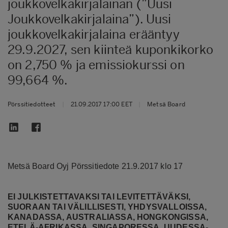
joukkovelkakirjalainan (”Uusi
Joukkovelkakirjalaina”). Uusi
joukkovelkakirjalaina erääntyy
29.9.2027, sen kiinteä kuponkikorko
on 2,750 % ja emissiokurssi on
99,664 %.
Pörssitiedotteet
|
21.09.2017 17:00 EET
|
Metsä Board
Metsä Board Oyj Pörssitiedote 21.9.2017 klo 17
EI JULKISTETTAVAKSI TAI LEVITETTÄVÄKSI,
SUORAAN TAI VÄLILLISESTI,
YHDYSVALLOISSA,
KANADASSA, AUSTRALIASSA, HONGKONGISSA,
ETELÄ-AFRIKASSA, SINGAPORESSA, UUDESSA-