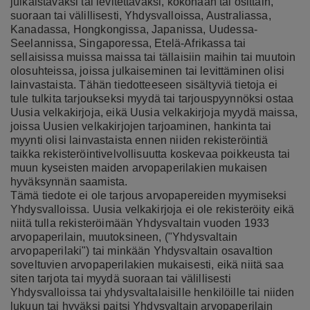
julkaistavaksi tai levitettäväksi, kokonaan tai osittain,
suoraan tai välillisesti, Yhdysvalloissa, Australiassa,
Kanadassa, Hongkongissa, Japanissa, Uudessa-
Seelannissa, Singaporessa, Etelä-Afrikassa tai
sellaisissa muissa maissa tai tällaisiin maihin tai muutoin
olosuhteissa, joissa julkaiseminen tai levittäminen olisi
lainvastaista. Tähän tiedotteeseen sisältyviä tietoja ei
tule tulkita tarjoukseksi myydä tai tarjouspyynnöksi ostaa
Uusia velkakirjoja, eikä Uusia velkakirjoja myydä maissa,
joissa Uusien velkakirjojen tarjoaminen, hankinta tai
myynti olisi lainvastaista ennen niiden rekisteröintiä
taikka rekisteröintivelvollisuutta koskevaa poikkeusta tai
muun kyseisten maiden arvopaperilakien mukaisen
hyväksynnän saamista.
Tämä tiedote ei ole tarjous arvopapereiden myymiseksi
Yhdysvalloissa. Uusia velkakirjoja ei ole rekisteröity eikä
niitä tulla rekisteröimään Yhdysvaltain vuoden 1933
arvopaperilain, muutoksineen, ("Yhdysvaltain
arvopaperilaki") tai minkään Yhdysvaltain osavaltion
soveltuvien arvopaperilakien mukaisesti, eikä niitä saa
siten tarjota tai myydä suoraan tai välillisesti
Yhdysvalloissa tai yhdysvaltalaisille henkilöille tai niiden
lukuun tai hyväksi paitsi Yhdysvaltain arvopaperilain