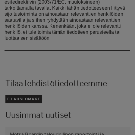
esitedirektiivin (2003/71/EC, muutoksineen)
tarkoittamalla tavalla. Kaikki tähän tiedotteeseen liittyvä
sijoitustoiminta on ainoastaan relevanttien henkilöiden
saatavilla ja siihen ryhdytään ainoastaan relevanttien
henkilöiden kanssa. Kenenkään, joka ei ole relevantti
henkilö, ei tule toimia tämän tiedotteen perusteella tai
luottaa sen sisältöön.
Tilaa lehdistötiedotteemme
TILAUSLOMAKE
Uusimmat uutiset
Metsä Boardin taloudellinen raportointi ja