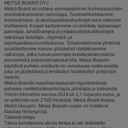
METSÄ BOARD OYJ
Metsä Board on johtava eurooppalainen korkealaatuisten
ensikuitukartonkien valmistaja. Tuotevalikoimaamme
kuuluvat taive- ja tarjoilupakkauskartongit sekä valkoiset
kraftlainerit. Kevyet kartonkimme on kehitetty tarjoamaan
parempia, turvallisempia ja ympäristöystävällisempiä
ratkaisuja kuluttaja-, myymälä- ja
tarjoilupakkaussovelluksissa. Työskentelemme yhdessä
asiakkaittemme kanssa globaalisti löytääksemme
ratkaisuja, jotka luovat parempia kuluttajakokemuksia
pienemmillä ympäristövaikutuksilla. Metsä Boardin
käyttämä puhdas ensikuitu on uusiutuvaa raaka-ainetta,
joka on jäljitettävissä kestävästi hoidettuihin pohjoisiin
metsiin.
Metsä Boardin maailmanlaajuinen myyntiverkosto
palvelee merkkituotevalmistajia, jalostajia ja tukkureita.
Yhtiön liikevaihto vuonna 2016 oli 1,7 miljardia euroa, ja
se työllistää noin 2 500 henkilöä. Metsä Board kuuluu
Metsä Groupiin. Metsä Boardin osake on listattuna
Nasdaq Helsingissä.
Tärkeitä tietoja
Tässä tiedotteessa olevia tietoja ei ole tarkoitettu