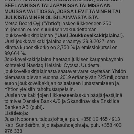
SEELANNISSA TAI JAPANISSA TAI MISSÄÄN
MUUSSA VALTIOSSA, JOSSA LEVITTÄMINEN TAI
JULKISTAMINEN OLISI LAINVASTAISTA.
Metsä Board Oyj (”
Yhtiö
”) laskee liikkeeseen 250
miljoonan euron suuruisen vakuudettoman
joukkovelkakirjalainan (”
Uusi Joukkovelkakirjalaina
”).
Uusi joukkovelkakirjalaina erääntyy 29.9.2027, sen
kiinteä kuponkikorko on 2,750 % ja emissiokurssi on
99,664 %.
Joukkovelkakirjalaina haetaan julkisen kaupankäynnin
kohteeksi Nasdaq Helsinki Oy:ssä. Uudesta
joukkovelkakirjalainasta saatavat varat käytetään Yhtiön
olemassa olevan vuonna 2019 erääntyvän 225 miljoonan
euron joukkovelkakirjan osittaiseen lunastamiseen ja
Yhtiön yleisiin rahoitustarpeisiin.
Uusien velkakirjojen liikkeeseenlaskun pääjärjestäjinä
toimivat Danske Bank A/S ja Skandinaviska Enskilda
Banken AB (publ).
Lisätietoja:
Jussi Noponen, talousjohtaja, puh. +358 10 465 4913
Katri Sundström, sijoittajasuhdejohtaja, puh. +358 400
976 333