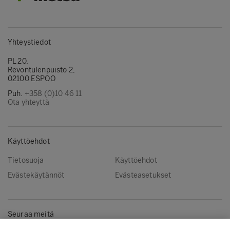
Yhteystiedot
PL 20,
Revontulenpuisto 2,
02100 ESPOO
Puh.
+358 (0)10 46 11
Ota yhteyttä
Käyttöehdot
Tietosuoja
Käyttöehdot
Evästekäytännöt
Evästeasetukset
Seuraa meitä