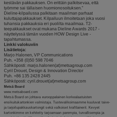
kestävän pakkauksen. On erittäin palkitsevaa, että
työmme sai tällaisen huomionosoituksen.”
Dieline-kilpailussa palkitaan maailman parhaat
kuluttajapakkaukset. Kilpailuun ilmoitetaan joka vuosi
tuhansia pakkauksia eri puolilta maailmaa. T2-
teepakkaukset ovat mukana Dieline Awards 2017 -
näyttelyssä tämän vuoden HOW Design Live -
tapahtumassa.
Linkki valokuviin
Lisätietoja:
Marjo Halonen, VP Communications
Puh. +358 (0)50 598 7046
Sähköposti: marjo.halonen(at)metsagroup.com
Cyril Drouet, Design & Innovation Director
Puh. +86 135 2428 2445
Sähköposti: cyril.drouet(at)metsagroup.com
Metsä Board
www.metsaboard.com
Metsä Board on johtava eurooppalainen korkealaatuisten
ensikuitukartonkien valmistaja. Tuotevalikoimaamme kuuluvat taive-
ja tarjoilupakkauskartongit sekä valkoiset kraftlainerit. Kevyet
kartonkimme on kehitetty tarjoamaan parempia, turvallisempia ja