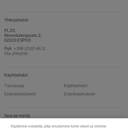
Yhteystiedot
PL 20,
Revontulenpuisto 2,
02100 ESPOO
Puh.
+358 (0)10 46 11
Ota yhteyttä
Käyttöehdot
Tietosuoja
Käyttöehdot
Evästekäytännöt
Evästeasetukset
Seuraa meitä
Instagram
LinkedIn
Käytämme evästeitä, jotta sivustomme toimii oikein ja voimme