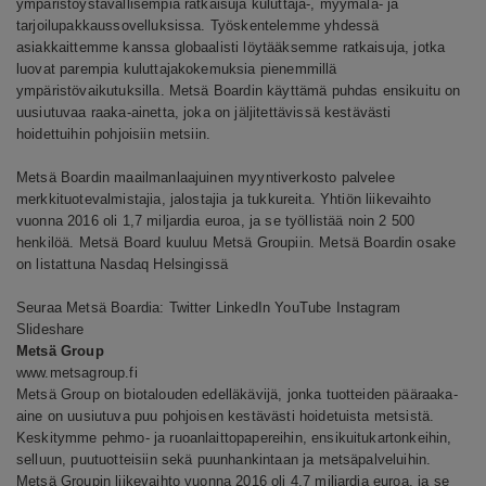
ympäristöystävällisempiä ratkaisuja kuluttaja-, myymälä- ja
tarjoilupakkaussovelluksissa. Työskentelemme yhdessä
asiakkaittemme kanssa globaalisti löytääksemme ratkaisuja, jotka
luovat parempia kuluttajakokemuksia pienemmillä
ympäristövaikutuksilla. Metsä Boardin käyttämä puhdas ensikuitu on
uusiutuvaa raaka-ainetta, joka on jäljitettävissä kestävästi
hoidettuihin pohjoisiin metsiin.
Metsä Boardin maailmanlaajuinen myyntiverkosto palvelee
merkkituotevalmistajia, jalostajia ja tukkureita. Yhtiön liikevaihto
vuonna 2016 oli 1,7 miljardia euroa, ja se työllistää noin 2 500
henkilöä. Metsä Board kuuluu Metsä Groupiin. Metsä Boardin osake
on listattuna Nasdaq Helsingissä
Seuraa Metsä Boardia:
Twitter
LinkedIn
YouTube
Instagram
Slideshare
Metsä Group
www.metsagroup.fi
Metsä Group on biotalouden edelläkävijä, jonka tuotteiden pääraaka-
aine on uusiutuva puu pohjoisen kestävästi hoidetuista metsistä.
Keskitymme pehmo- ja ruoanlaittopapereihin, ensikuitukartonkeihin,
selluun, puutuotteisiin sekä puunhankintaan ja metsäpalveluihin.
Metsä Groupin liikevaihto vuonna 2016 oli 4,7 miljardia euroa, ja se