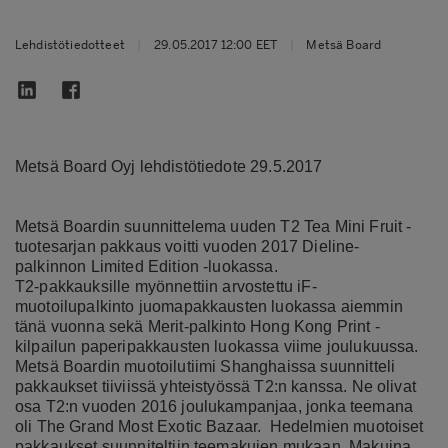
Lehdistötiedotteet
|
29.05.2017 12:00 EET
|
Metsä Board
Metsä Board Oyj lehdistötiedote 29.5.2017
Metsä Boardin suunnittelema uuden T2 Tea Mini Fruit -
tuotesarjan pakkaus voitti vuoden 2017 Dieline-
palkinnon Limited Edition -luokassa.
T2-pakkauksille myönnettiin arvostettu iF-
muotoilupalkinto juomapakkausten luokassa aiemmin
tänä vuonna sekä Merit-palkinto Hong Kong Print -
kilpailun paperipakkausten luokassa viime joulukuussa.
Metsä Boardin muotoilutiimi Shanghaissa suunnitteli
pakkaukset tiiviissä yhteistyössä T2:n kanssa. Ne olivat
osa T2:n vuoden 2016 joulukampanjaa, jonka teemana
oli The Grand Most Exotic Bazaar. Hedelmien muotoiset
pakkaukset suunniteltiin teemakujen mukaan. Makuina