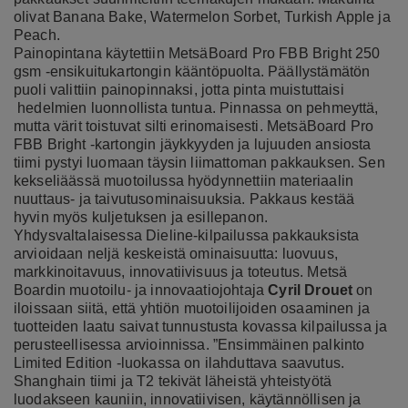
olivat Banana Bake, Watermelon Sorbet, Turkish Apple ja
Peach.
Painopintana käytettiin MetsäBoard Pro FBB Bright 250
gsm -ensikuitukartongin kääntöpuolta. Päällystämätön
puoli valittiin painopinnaksi, jotta pinta muistuttaisi
hedelmien luonnollista tuntua. Pinnassa on pehmeyttä,
mutta värit toistuvat silti erinomaisesti. MetsäBoard Pro
FBB Bright -kartongin jäykkyyden ja lujuuden ansiosta
tiimi pystyi luomaan täysin liimattoman pakkauksen. Sen
kekseliäässä muotoilussa hyödynnettiin materiaalin
nuuttaus- ja taivutusominaisuuksia. Pakkaus kestää
hyvin myös kuljetuksen ja esillepanon.
Yhdysvaltalaisessa Dieline-kilpailussa pakkauksista
arvioidaan neljä keskeistä ominaisuutta: luovuus,
markkinoitavuus, innovatiivisuus ja toteutus. Metsä
Boardin muotoilu- ja innovaatiojohtaja
Cyril Drouet
on
iloissaan siitä, että yhtiön muotoilijoiden osaaminen ja
tuotteiden laatu saivat tunnustusta kovassa kilpailussa ja
perusteellisessa arvioinnissa. ”Ensimmäinen palkinto
Limited Edition -luokassa on ilahduttava saavutus.
Shanghain tiimi ja T2 tekivät läheistä yhteistyötä
luodakseen kauniin, innovatiivisen, käytännöllisen ja