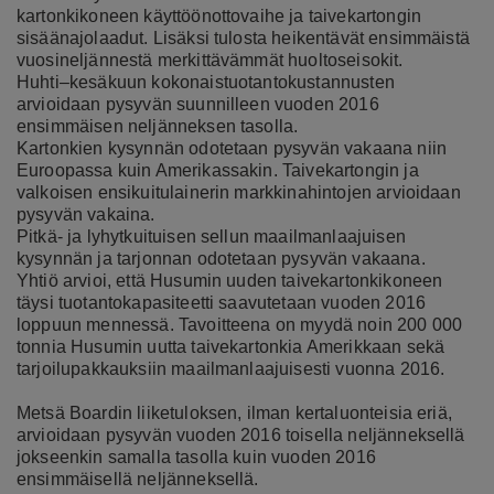
kartonkikoneen käyttöönottovaihe ja taivekartongin
sisäänajolaadut. Lisäksi tulosta heikentävät ensimmäistä
vuosineljännestä merkittävämmät huoltoseisokit.
Huhti–kesäkuun kokonaistuotantokustannusten
arvioidaan pysyvän suunnilleen vuoden 2016
ensimmäisen neljänneksen tasolla.
Kartonkien kysynnän odotetaan pysyvän vakaana niin
Euroopassa kuin Amerikassakin. Taivekartongin ja
valkoisen ensikuitulainerin markkinahintojen arvioidaan
pysyvän vakaina.
Pitkä- ja lyhytkuituisen sellun maailmanlaajuisen
kysynnän ja tarjonnan odotetaan pysyvän vakaana.
Yhtiö arvioi, että Husumin uuden taivekartonkikoneen
täysi tuotantokapasiteetti saavutetaan vuoden 2016
loppuun mennessä. Tavoitteena on myydä noin 200 000
tonnia Husumin uutta taivekartonkia Amerikkaan sekä
tarjoilupakkauksiin maailmanlaajuisesti vuonna 2016.
Metsä Boardin liiketuloksen, ilman kertaluonteisia eriä,
arvioidaan pysyvän vuoden 2016 toisella neljänneksellä
jokseenkin samalla tasolla kuin vuoden 2016
ensimmäisellä neljänneksellä.