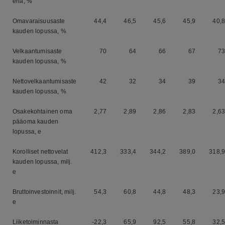
eriä, %
Omavaraisuusaste
44,4
46,5
45,6
45,9
40,8
kauden lopussa, %
Velkaantumisaste
70
64
66
67
73
kauden lopussa, %
Nettovelkaantumisaste
42
32
34
39
34
kauden lopussa, %
Osakekohtainen oma
2,77
2,89
2,86
2,83
2,63
pääoma kauden
lopussa, e
Korolliset nettovelat
412,3
333,4
344,2
389,0
318,9
kauden lopussa, milj.
e
Bruttoinvestoinnit, milj.
54,3
60,8
44,8
48,3
23,9
e
Liiketoiminnasta
-22,3
65,9
92,5
55,8
32,5