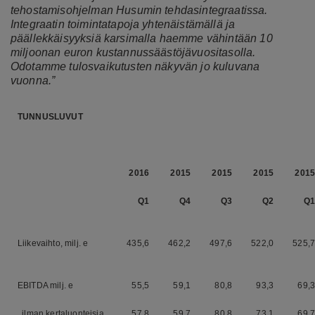
tehostamisohjelman Husumin tehdasintegraatissa.
Integraatin toimintatapoja yhtenäistämällä ja
päällekkäisyyksiä karsimalla haemme vähintään 10
miljoonan euron kustannussäästöjävuositasolla.
Odotamme tulosvaikutusten näkyvän jo kuluvana
vuonna.”
TUNNUSLUVUT
2016
2015
2015
2015
2015
Q1
Q4
Q3
Q2
Q1
Liikevaihto, milj. e
435,6
462,2
497,6
522,0
525,7
EBITDA milj. e
55,5
59,1
80,8
93,3
69,3
ilman kertaluonteisia
57,8
59,7
80,8
73,1
69,7