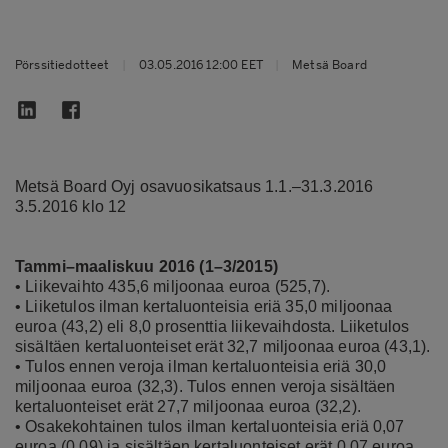
Pörssitiedotteet
|
03.05.2016 12:00 EET
|
Metsä Board
Metsä Board Oyj osavuosikatsaus 1.1.–31.3.2016
3.5.2016 klo 12
Tammi–maaliskuu 2016 (1–3/2015)
• Liikevaihto 435,6 miljoonaa euroa (525,7).
• Liiketulos ilman kertaluonteisia eriä 35,0 miljoonaa
euroa (43,2) eli 8,0 prosenttia liikevaihdosta. Liiketulos
sisältäen kertaluonteiset erät 32,7 miljoonaa euroa (43,1).
• Tulos ennen veroja ilman kertaluonteisia eriä 30,0
miljoonaa euroa (32,3). Tulos ennen veroja sisältäen
kertaluonteiset erät 27,7 miljoonaa euroa (32,2).
• Osakekohtainen tulos ilman kertaluonteisia eriä 0,07
euroa (0,09) ja sisältäen kertaluonteiset erät 0,07 euroa