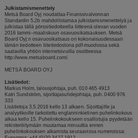
Julkistamismenettely
Metsä Board Oyj noudattaa Finanssivalvonnan
Standardin 5.2b mahdollistamaa julkistamismenettelyä ja
julkistaa tällä pörssitiedotteella liitteenä olevan vuoden
2016 tammi–maaliskuun osavuosikatsauksen. Metsä
Board Oyj:n osavuosikatsaus on kokonaisuudessaan
tämän tiedotteen liitetiedostona pdf-muodossa sekä
saatavilla yhtiön internetsivuilla osoitteessa
http://www.metsaboard.com/.
METSÄ BOARD OYJ
Lisätiedot:
Markus Holm, talousjohtaja, puh. 010 465 4913
Katri Sundström, sijoittajasuhdejohtaja, puh. 0400 976
333
Lisätietoja 3.5.2016 kello 13 alkaen. Sijoittajille ja
analyytikoille tarkoitettu englanninkielinen puhelinkokous
alkaa kello 15. Puhelinkokoukseen osallistujia pyydetään
rekisteröitymään muutamaa minuuttia ennen
puhelinkokouksen alkamista seuraavissa numeroissa:
Eurooppa: +44 (0)20 3427 1912