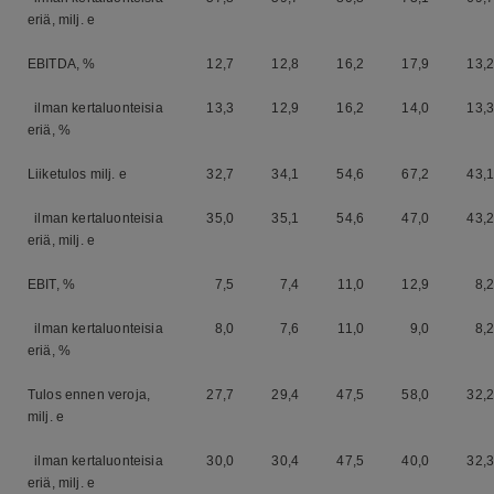
eriä, milj. e
EBITDA, %
12,7
12,8
16,2
17,9
13,2
ilman kertaluonteisia
13,3
12,9
16,2
14,0
13,3
eriä, %
Liiketulos milj. e
32,7
34,1
54,6
67,2
43,1
ilman kertaluonteisia
35,0
35,1
54,6
47,0
43,2
eriä, milj. e
EBIT, %
7,5
7,4
11,0
12,9
8,2
ilman kertaluonteisia
8,0
7,6
11,0
9,0
8,2
eriä, %
Tulos ennen veroja,
27,7
29,4
47,5
58,0
32,2
milj. e
ilman kertaluonteisia
30,0
30,4
47,5
40,0
32,3
eriä, milj. e