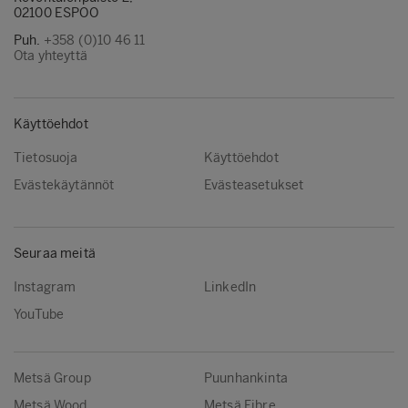
02100 ESPOO
Puh.
+358 (0)10 46 11
Ota yhteyttä
Käyttöehdot
Tietosuoja
Käyttöehdot
Evästekäytännöt
Evästeasetukset
Seuraa meitä
Instagram
LinkedIn
YouTube
Metsä Group
Puunhankinta
Metsä Wood
Metsä Fibre