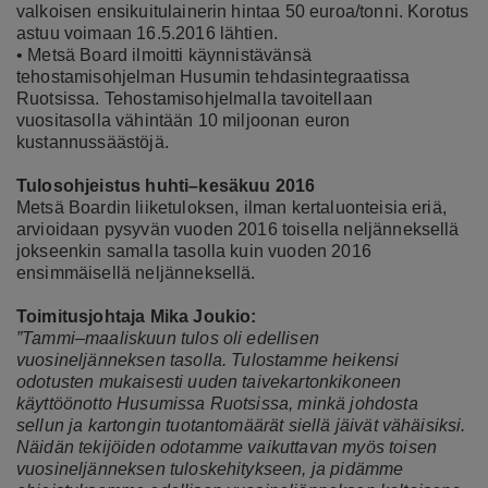
valkoisen ensikuitulainerin hintaa 50 euroa/tonni. Korotus
astuu voimaan 16.5.2016 lähtien.
• Metsä Board ilmoitti käynnistävänsä
tehostamisohjelman Husumin tehdasintegraatissa
Ruotsissa. Tehostamisohjelmalla tavoitellaan
vuositasolla vähintään 10 miljoonan euron
kustannussäästöjä.
Tulosohjeistus huhti–kesäkuu 2016
Metsä Boardin liiketuloksen, ilman kertaluonteisia eriä,
arvioidaan pysyvän vuoden 2016 toisella neljänneksellä
jokseenkin samalla tasolla kuin vuoden 2016
ensimmäisellä neljänneksellä.
Toimitusjohtaja Mika Joukio:
”Tammi–maaliskuun tulos oli edellisen
vuosineljänneksen tasolla. Tulostamme heikensi
odotusten mukaisesti uuden taivekartonkikoneen
käyttöönotto Husumissa Ruotsissa, minkä johdosta
sellun ja kartongin tuotantomäärät siellä jäivät vähäisiksi.
Näidän tekijöiden odotamme vaikuttavan myös toisen
vuosineljänneksen tuloskehitykseen, ja pidämme