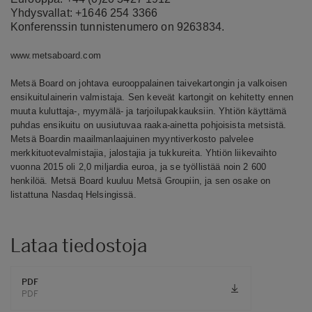
Yhdysvallat: +1646 254 3366
Konferenssin tunnistenumero on 9263834.
www.metsaboard.com
Metsä Board on johtava eurooppalainen taivekartongin ja valkoisen
ensikuitulainerin valmistaja. Sen keveät kartongit on kehitetty ennen
muuta kuluttaja-, myymälä- ja tarjoilupakkauksiin. Yhtiön käyttämä
puhdas ensikuitu on uusiutuvaa raaka-ainetta pohjoisista metsistä.
Metsä Boardin maailmanlaajuinen myyntiverkosto palvelee
merkkituotevalmistajia, jalostajia ja tukkureita. Yhtiön liikevaihto
vuonna 2015 oli 2,0 miljardia euroa, ja se työllistää noin 2 600
henkilöä. Metsä Board kuuluu Metsä Groupiin, ja sen osake on
listattuna Nasdaq Helsingissä.
Lataa tiedostoja
PDF
PDF