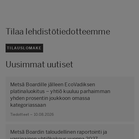
Tilaa lehdistötiedotteemme
TILAUSLOMAKE
Uusimmat uutiset
Metsä Boardille jälleen EcoVadiksen
platinaluokitus – yhtiö kuuluu parhaimman
yhden prosentin joukkoon omassa
kategoriassaan
Tiedotteet – 10.08.2026
Metsä Boardin taloudellinen raportointi ja
varsinainen yhtiökokous vuonna 2027