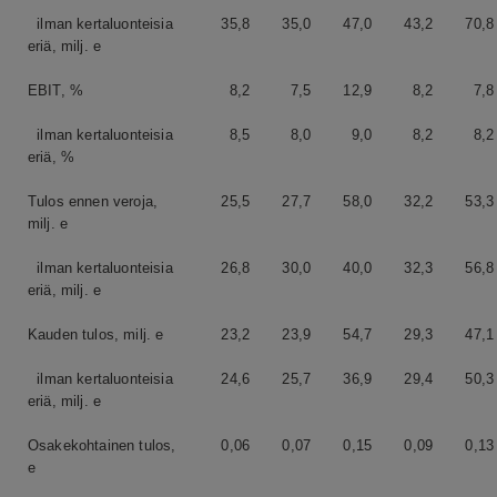
ilman kertaluonteisia
35,8
35,0
47,0
43,2
70,8
eriä, milj. e
EBIT, %
8,2
7,5
12,9
8,2
7,8
ilman kertaluonteisia
8,5
8,0
9,0
8,2
8,2
eriä, %
Tulos ennen veroja,
25,5
27,7
58,0
32,2
53,3
milj. e
ilman kertaluonteisia
26,8
30,0
40,0
32,3
56,8
eriä, milj. e
Kauden tulos, milj. e
23,2
23,9
54,7
29,3
47,1
ilman kertaluonteisia
24,6
25,7
36,9
29,4
50,3
eriä, milj. e
Osakekohtainen tulos,
0,06
0,07
0,15
0,09
0,13
e