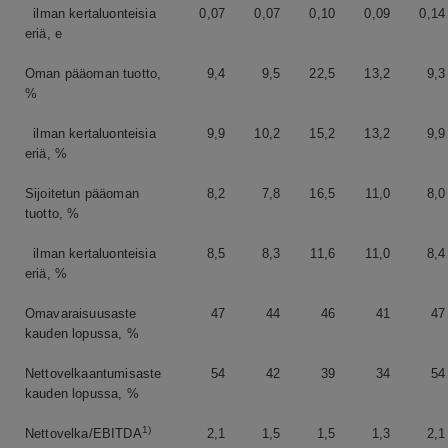
ilman kertaluonteisia
0,07
0,07
0,10
0,09
0,14
eriä, e
Oman pääoman tuotto,
9,4
9,5
22,5
13,2
9,3
%
ilman kertaluonteisia
9,9
10,2
15,2
13,2
9,9
eriä, %
Sijoitetun pääoman
8,2
7,8
16,5
11,0
8,0
tuotto, %
ilman kertaluonteisia
8,5
8,3
11,6
11,0
8,4
eriä, %
Omavaraisuusaste
47
44
46
41
47
kauden lopussa, %
Nettovelkaantumisaste
54
42
39
34
54
kauden lopussa, %
1)
Nettovelka/EBITDA
2,1
1,5
1,5
1,3
2,1