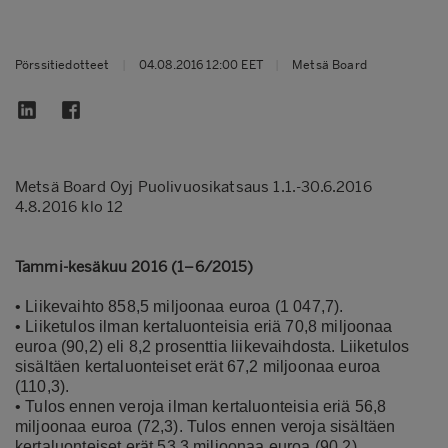
Pörssitiedotteet
|
04.08.2016 12:00 EET
|
Metsä Board
Metsä Board Oyj Puolivuosikatsaus 1.1.-30.6.2016
4.8.2016 klo 12
Tammi-kesäkuu 2016 (1–6/2015)
• Liikevaihto 858,5 miljoonaa euroa (1 047,7).
• Liiketulos ilman kertaluonteisia eriä 70,8 miljoonaa
euroa (90,2) eli 8,2 prosenttia liikevaihdosta. Liiketulos
sisältäen kertaluonteiset erät 67,2 miljoonaa euroa
(110,3).
• Tulos ennen veroja ilman kertaluonteisia eriä 56,8
miljoonaa euroa (72,3). Tulos ennen veroja sisältäen
kertaluonteiset erät 53,3 miljoonaa euroa (90,2).