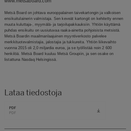
www.metsaboard.com
Metsä Board on johtava eurooppalainen taivekartongin ja valkoisen
ensikuitulainerin valmistaja. Sen keveät kartongit on kehitetty ennen
muuta kuluttaja-, myymälä- ja tarjoilupakkauksiin. Yhtiön käyttämä
puhdas ensikuitu on uusiutuvaa raaka-ainetta pohjoisista metsistä.
Metsä Boardin maailmanlaajuinen myyntiverkosto palvelee
merkkituotevalmistajia, jalostajia ja tukkureita. Yhtiön liikevaihto
vuonna 2015 oli 2,0 miljardia euroa, ja se työllistää noin 2 600
henkilöä. Metsä Board kuuluu Metsä Groupiin, ja sen osake on
listattuna Nasdaq Helsingissä.
Lataa tiedostoja
PDF
PDF