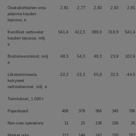
Osakekohtainen oma
2,81
2,77
2,83
2,63
2,81
pääoma kauden
lopussa, e
Korolliset nettovelat
541,4
412,3
389,0
318,9
541,4
kauden lopussa, milj.
e
Bruttoinvestoinnit, milj.
48,3
54,3
48,3
23,9
102,6
e
Liiketoiminnasta
-22,2
-22,3
55,8
32,5
-44,5
kertyneet
nettorahavirrat, milj. e
Toimitukset, 1 000 t
Paperboard
408
378
366
345
786
Non-core operations
11
15
138
156
26
Market pulp
113
144
142
150
257