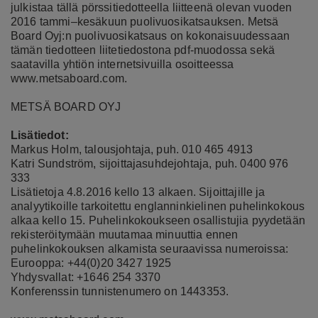
julkistaa tällä pörssitiedotteella liitteenä olevan vuoden
2016 tammi–kesäkuun puolivuosikatsauksen. Metsä
Board Oyj:n puolivuosikatsaus on kokonaisuudessaan
tämän tiedotteen liitetiedostona pdf-muodossa sekä
saatavilla yhtiön internetsivuilla osoitteessa
www.metsaboard.com
.
METSÄ BOARD OYJ
Lisätiedot:
Markus Holm, talousjohtaja, puh. 010 465 4913
Katri Sundström, sijoittajasuhdejohtaja, puh. 0400 976
333
Lisätietoja 4.8.2016 kello 13 alkaen. Sijoittajille ja
analyytikoille tarkoitettu englanninkielinen puhelinkokous
alkaa kello 15. Puhelinkokoukseen osallistujia pyydetään
rekisteröitymään muutamaa minuuttia ennen
puhelinkokouksen alkamista seuraavissa numeroissa:
Eurooppa: +44(0)20 3427 1925
Yhdysvallat: +1646 254 3370
Konferenssin tunnistenumero on 1443353.