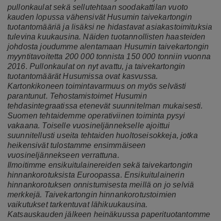
pullonkaulat sekä sellutehtaan soodakattilan vuoto
kauden lopussa vähensivät Husumin taivekartongin
tuotantomääriä ja lisäksi ne hidastavat asiakastoimituksia
tulevina kuukausina. Näiden tuotannollisten haasteiden
johdosta joudumme alentamaan Husumin taivekartongin
myyntitavoitetta 200 000 tonnista 150 000 tonniin vuonna
2016. Pullonkaulat on nyt avattu, ja taivekartongin
tuotantomäärät Husumissa ovat kasvussa.
Kartonkikoneen toimintavarmuus on myös selvästi
parantunut. Tehostamistoimet Husumin
tehdasintegraatissa etenevät suunnitelman mukaisesti.
Suomen tehtaidemme operativiinen toiminta pysyi
vakaana. Toiselle vuosineljännekselle ajoittui
suunnitellusti useita tehtaiden huoltoseisokkeja, jotka
heikensivät tulostamme ensimmäiseen
vuosineljännekseen verrattuna.
Ilmoitimme ensikuitulainereiden sekä taivekartongin
hinnankorotuksista Euroopassa. Ensikuitulainerin
hinnankorotuksen onnistumisesta meillä on jo selviä
merkkejä. Taivekartongin hinnankorotustoimien
vaikutukset tarkentuvat lähikuukausina.
Katsauskauden jälkeen heinäkuussa paperituotantomme