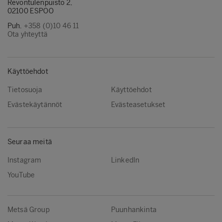
Revontulenpuisto 2,
02100 ESPOO
Puh.
+358 (0)10 46 11
Ota yhteyttä
Käyttöehdot
Tietosuoja
Käyttöehdot
Evästekäytännöt
Evästeasetukset
Seuraa meitä
Instagram
LinkedIn
YouTube
Metsä Group
Puunhankinta