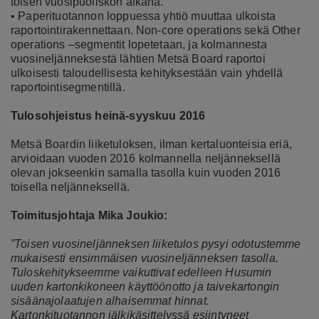
toisen vuosipuoliskon aikana.
• Paperituotannon loppuessa yhtiö muuttaa ulkoista
raportointirakennettaan. Non-core operations sekä Other
operations –segmentit lopetetaan, ja kolmannesta
vuosineljänneksestä lähtien Metsä Board raportoi
ulkoisesti taloudellisesta kehityksestään vain yhdellä
raportointisegmentillä.
Tulosohjeistus heinä-syyskuu 2016
Metsä Boardin liiketuloksen, ilman kertaluonteisia eriä,
arvioidaan vuoden 2016 kolmannella neljänneksellä
olevan jokseenkin samalla tasolla kuin vuoden 2016
toisella neljänneksellä.
Toimitusjohtaja Mika Joukio:
”Toisen vuosineljänneksen liiketulos pysyi odotustemme
mukaisesti ensimmäisen vuosineljänneksen tasolla.
Tuloskehitykseemme vaikuttivat edelleen Husumin
uuden kartonkikoneen käyttöönotto ja taivekartongin
sisäänajolaatujen alhaisemmat hinnat.
Kartonkituotannon jälkikäsittelyssä esiintyneet