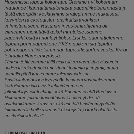
Husumissa loppui kokonaan. Olemme nyt kokonaan
irtautuneet kannattamattomasta paperiliiketoiminnasta ja
tästä eteenpäin keskitymme strategiamme mukaisesti
kevyiden ja ekologisten ensikuitukartonkien
valmistamiseen. Husumin investointiohjelma oli
viimeinen merkittävä askel muutoksessamme
paperiyhtiöstä kartonkiyhtiöksi. Lisäksi suunnittelemme
tapetin pohjapaperikone PK3:n sulkemista tapetin
pohjapaperin liiketoiminnan tappiollisuuden vuoksi Kyron
tehtaalla Hämeenkyrössä.
Tärkein tehtävämme tällä hetkellä on varmistaa Husumin
uuden taivekartongin onnistunut tuotanto ja myynti, mutta
samalla pitää katseemme tulevaisuudessa.
Ensikuitukartonkien kysynnän kasvuun vastataksemme
kartoitamme jatkuvasti tehtaidemme eri
jatkokehitysvaihtoehtoja sekä Suomessa että Ruotsissa.
Haluamme jatkaa kannattavaa kasvua yhdessä
asiakkaidemme kanssa sekä edistää heidän myyntiään
toimittamalla heille varmasti ekologista ja korkealaatuista
ensikuitukartonkia.”
TUNNUSLUKUJA