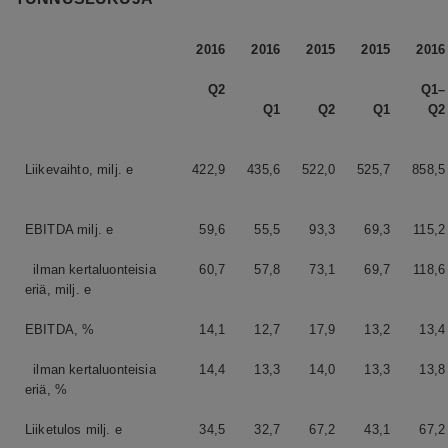
2016
2016
2015
2015
2016
Q2
Q1–
Q1
Q2
Q1
Q2
Liikevaihto, milj. e
422,9
435,6
522,0
525,7
858,5
EBITDA milj. e
59,6
55,5
93,3
69,3
115,2
ilman kertaluonteisia
60,7
57,8
73,1
69,7
118,6
eriä, milj. e
EBITDA, %
14,1
12,7
17,9
13,2
13,4
ilman kertaluonteisia
14,4
13,3
14,0
13,3
13,8
eriä, %
Liiketulos milj. e
34,5
32,7
67,2
43,1
67,2