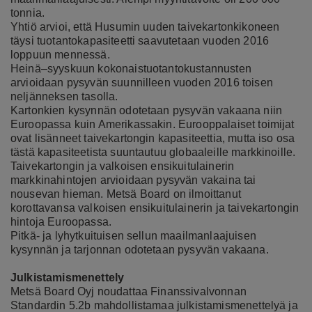
tonnia.
Yhtiö arvioi, että Husumin uuden taivekartonkikoneen
täysi tuotantokapasiteetti saavutetaan vuoden 2016
loppuun mennessä.
Heinä–syyskuun kokonaistuotantokustannusten
arvioidaan pysyvän suunnilleen vuoden 2016 toisen
neljänneksen tasolla.
Kartonkien kysynnän odotetaan pysyvän vakaana niin
Euroopassa kuin Amerikassakin. Eurooppalaiset toimijat
ovat lisänneet taivekartongin kapasiteettia, mutta iso osa
tästä kapasiteetista suuntautuu globaaleille markkinoille.
Taivekartongin ja valkoisen ensikuitulainerin
markkinahintojen arvioidaan pysyvän vakaina tai
nousevan hieman. Metsä Board on ilmoittanut
korottavansa valkoisen ensikuitulainerin ja taivekartongin
hintoja Euroopassa.
Pitkä- ja lyhytkuituisen sellun maailmanlaajuisen
kysynnän ja tarjonnan odotetaan pysyvän vakaana.
Julkistamismenettely
Metsä Board Oyj noudattaa Finanssivalvonnan
Standardin 5.2b mahdollistamaa julkistamismenettelyä ja