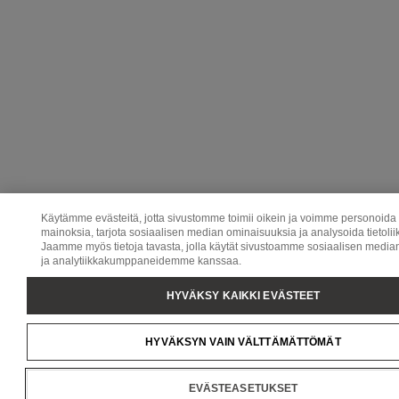
Käytämme evästeitä, jotta sivustomme toimii oikein ja voimme personoida s
mainoksia, tarjota sosiaalisen median ominaisuuksia ja analysoida tietolii
Jaamme myös tietoja tavasta, jolla käytät sivustoamme sosiaalisen media
ja analytiikkakumppaneidemme kanssaa.
HYVÄKSY KAIKKI EVÄSTEET
HYVÄKSYN VAIN VÄLTTÄMÄTTÖMÄT
EVÄSTEASETUKSET