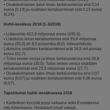
• Osakekohtainen tulos ilman kertaluonteisia eriä 0,14
euroa (0,19) ja sisältäen kertaluonteiset erät 0,13 euroa
(0,24).
Huhti-kesäkuu 2016 (1-3/2016)
• Liikevaihto 422,9 miljoonaa euroa (435,6).
• Liiketulos ilman kertaluonteisia eriä 35,8 miljoonaa
euroa (35,0) eli 8,5 prosenttia (8,0) liikevaihdosta.
Liiketulos sisältäen kertaluonteiset erät 34,5 mil-joonaa
euroa (32,7).
• Tulos ennen veroja ja ilman kertaluonteisia eriä 26,8
miljoonaa euroa (30,0). Tulos ennen veroja sisältäen
kertaluonteiset erät 25,5 miljoonaa euroa (27,7).
• Osakekohtainen tulos ilman kertaluonteisia eriä 0,07
euroa (0,07) ja sisältäen kertaluonteiset erät 0,06 euroa
(0,07).
Tapahtumat huhti–kesäkuussa 2016
• Kartonkien kysyntä pysyi vakaana sekä Euroopassa
että Amerikassa. Hintatasot olivat vakaat.