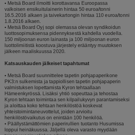
• Metsä Board ilmoitti korottavansa Euroopassa
valkoisen ensikuitulainerin hintaa 50 euroa/tonni
16.5.2016 alkaen ja taivekartongin hintaa 110 euroa/tonni
1.8.2016 alkaen.
• Metsä Board Oyj sopi olemassa olevan syndikoidun
luottosopimuksensa pidennyksestä kahdella vuodella.
150 miljoonan euron lainasta ja 100 miljoonan euron
luottolimiitistä koostuva järjestely erääntyy muutoksen
jälkeen maaliskuussa 2020.
Katsauskauden jälkeiset tapahtumat
• Metsä Board suunnittelee tapetin pohjapaperikone
PK3:n sulkemista ja tappiollisen tapetin pohjapaperin
valmistuksen lopettamista Kyron tehtaallaan
Hämeenkyrössä. Lisäksi yhtiö sopeuttaa ja tehostaa
Kyron tehtaan toimintaa sen kilpailukyvyn parantamiseksi
ja aloittaa koko tehtaan henkilöstöä koskevat
yhteistoimintaneuvottelut, joiden arvioitu
henkilöstövaikutus on enintään 100 henkilöä.
• Päällystämättömien paperirullien tuotanto Husumissa
loppui heinäkuussa. Jäljellä oleva varasto myydään