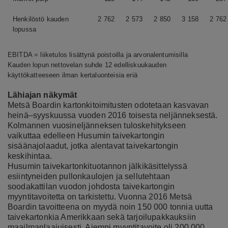
Henkilöstö kauden
2 762
2 573
2 850
3 158
2 762
lopussa
EBITDA = liiketulos lisättynä poistoilla ja arvonalentumisilla
Kauden lopun nettovelan suhde 12 edelliskuukauden
käyttökatteeseen ilman kertaluonteisia eriä
Lähiajan näkymät
Metsä Boardin kartonkitoimitusten odotetaan kasvavan
heinä–syyskuussa vuoden 2016 toisesta neljänneksestä.
Kolmannen vuosineljänneksen tuloskehitykseen
vaikuttaa edelleen Husumin taivekartongin
sisäänajolaadut, jotka alentavat taivekartongin
keskihintaa.
Husumin taivekartonkituotannon jälkikäsittelyssä
esiintyneiden pullonkaulojen ja sellutehtaan
soodakattilan vuodon johdosta taivekartongin
myyntitavoitetta on tarkistettu.
Vuonna 2016 Metsä
Boardin tavoitteena on myydä noin 150 000 tonnia uutta
taivekartonkia Amerikkaan sekä tarjoilupakkauksiin
maailmanlaajuisesti. Aiempi myyntitavoite oli 200 000