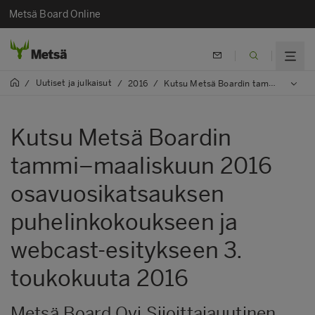
Metsä Board Online
Uutiset ja julkaisut
/
/
2016
/
Kutsu Metsä Boardin tammi–maaliskuun 2016 osavuosikatsauksen puhelinkokoukseen ja webcast-esitykseen 3. toukokuuta 2016
Kutsu Metsä Boardin
tammi–maaliskuun 2016
osavuosikatsauksen
puhelinkokoukseen ja
webcast-esitykseen 3.
toukokuuta 2016
Metsä Board Oyj Sijoittajauutinen