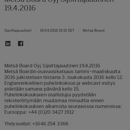
19.4.2016
Sijoittajauutiset
|
19.04.2016 10:15 EET
|
Metsä Board
Metsä Board Oyj Sijoittajauutinen 19.4.2016
Metsä Boardin osavuosikatsaus tammi–maaliskuulta
2016 julkistetaan tiistaina 3. toukokuuta 2016 kello 12.
Englanninkielinen puhelinkokous ja webcast-esitys
pidetään samana päivänä kello 15.
Puhelinkokoukseen osallistujia pyydetään
rekisteröitymään muutamaa minuuttia ennen
puhelinkokouksen alkamista seuraavissa numeroissa:
Eurooppa: +44 (0)20 3427 1912
Yhdysvallat: +1646 254 3366