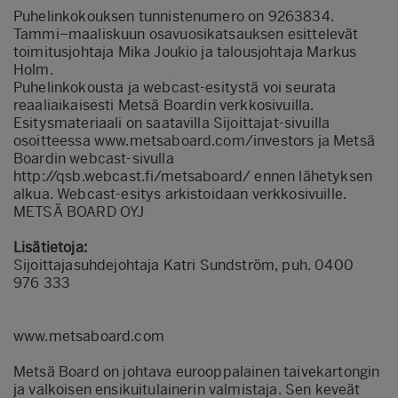
Puhelinkokouksen tunnistenumero on 9263834.
Tammi–maaliskuun osavuosikatsauksen esittelevät
toimitusjohtaja Mika Joukio ja talousjohtaja Markus
Holm.
Puhelinkokousta ja webcast-esitystä voi seurata
reaaliaikaisesti Metsä Boardin verkkosivuilla.
Esitysmateriaali on saatavilla Sijoittajat-sivuilla
osoitteessa
www.metsaboard.com/investors
ja Metsä
Boardin webcast-sivulla
http://qsb.webcast.fi/metsaboard/
ennen lähetyksen
alkua. Webcast-esitys arkistoidaan verkkosivuille.
METSÄ BOARD OYJ
Lisätietoja:
Sijoittajasuhdejohtaja Katri Sundström, puh. 0400
976 333
www.metsaboard.com
Metsä Board on johtava eurooppalainen taivekartongin
ja valkoisen ensikuitulainerin valmistaja. Sen keveät