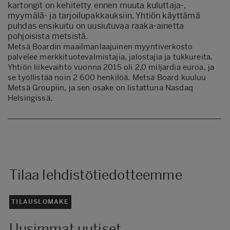
kartongit on kehitetty ennen muuta kuluttaja-,
myymälä- ja tarjoilupakkauksiin. Yhtiön käyttämä
puhdas ensikuitu on uusiutuvaa raaka-ainetta
pohjoisista metsistä.
Metsä Boardin maailmanlaajuinen myyntiverkosto
palvelee merkkituotevalmistajia, jalostajia ja tukkureita.
Yhtiön liikevaihto vuonna 2015 oli 2,0 miljardia euroa, ja
se työllistää noin 2 600 henkilöä. Metsä Board kuuluu
Metsä Groupiin, ja sen osake on listattuna Nasdaq
Helsingissä.
Tilaa lehdistötiedotteemme
TILAUSLOMAKE
Uusimmat uutiset