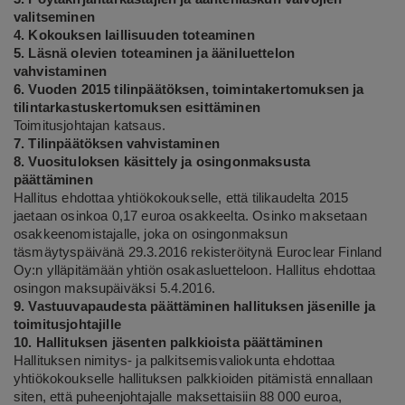
valitseminen
4. Kokouksen laillisuuden toteaminen
5. Läsnä olevien toteaminen ja ääniluettelon
vahvistaminen
6. Vuoden 2015 tilinpäätöksen, toimintakertomuksen ja
tilintarkastuskertomuksen esittäminen
Toimitusjohtajan katsaus.
7. Tilinpäätöksen vahvistaminen
8. Vuosituloksen käsittely ja osingonmaksusta
päättäminen
Hallitus ehdottaa yhtiökokoukselle, että tilikaudelta 2015
jaetaan osinkoa 0,17 euroa osakkeelta. Osinko maksetaan
osakkeenomistajalle, joka
on osingonmaksun
täsmäytyspäivänä 29.3.2016 rekisteröitynä Euroclear Finland
Oy:n ylläpitämään yhtiön osakasluetteloon. Hallitus ehdottaa
osingon maksupäiväksi 5.4.2016.
9. Vastuuvapaudesta päättäminen hallituksen jäsenille ja
toimitusjohtajille
10. Hallituksen jäsenten palkkioista päättäminen
Hallituksen nimitys- ja palkitsemisvaliokunta ehdottaa
yhtiökokoukselle hallituksen palkkioiden pitämistä ennallaan
siten, että puheenjohtajalle maksettaisiin 88 000 euroa,