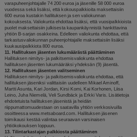
varapuheenjohtajalle 74 200 euroa ja jäsenille 58 000 euroa
vuodessa sekä lisäksi, että kokouspalkkioita maksettaisiin
600 euroa kustakin hallituksen ja sen valiokunnan
kokouksesta. Valiokunta ehdottaa lisäksi, että vuosipalkkioista
puolet maksettaisiin julkisesta kaupankäynnistä hankittavina
yhtiön B-sarjan osakkeina. Edelleen valiokunta ehdottaa, että
tarkastusvaliokunnan puheenjohtajalle maksettaisiin lisäksi
kuukausipalkkiota 800 euroa.
11. Hallituksen jäsenten lukumäärästä päättäminen
Hallituksen nimitys- ja palkitsemisvaliokunta ehdottaa
hallituksen jäsenten lukumääräksi yhdeksän (9) jäsentä.
12. Hallituksen jäsenten valitseminen
Hallituksen nimitys- ja palkitsemisvaliokunta ehdottaa, että
hallituksen jäseniksi valittaisiin uudelleen Mikael Aminoff,
Martti Asunta, Kari Jordan, Kirsi Komi, Kai Korhonen, Liisa
Leino, Juha Niemelä, Veli Sundbäck ja Erkki Varis. Lisätietoja
ehdotetuista hallituksen jäsenistä ja heidän
riippumattomuudestaan on saatavilla yhtiön verkkosivuilla
osoitteessa
www.metsaboard.com
. Hallituksen jäsenen
toimikausi kestää valintaa seuraavan varsinaisen
yhtiökokouksen loppuun.
13. Tilintarkastajan palkkiosta päättäminen