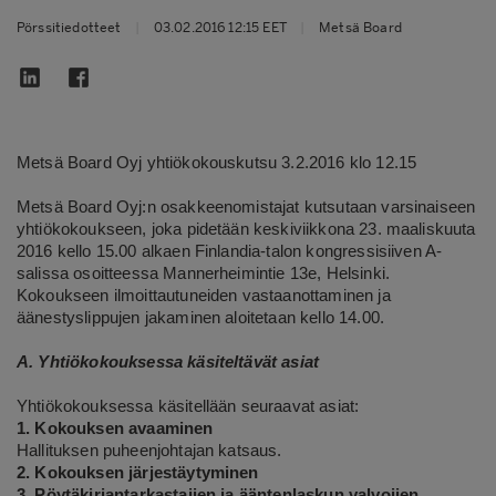
Pörssitiedotteet
|
03.02.2016 12:15 EET
|
Metsä Board
Metsä Board Oyj yhtiökokouskutsu 3.2.2016 klo 12.15
Metsä Board Oyj:n osakkeenomistajat kutsutaan varsinaiseen
yhtiökokoukseen, joka pidetään keskiviikkona 23. maaliskuuta
2016 kello 15.00 alkaen Finlandia-talon kongressisiiven A-
salissa osoitteessa Mannerheimintie 13e, Helsinki.
Kokoukseen ilmoittautuneiden vastaanottaminen ja
äänestyslippujen jakaminen aloitetaan kello 14.00.
A. Yhtiökokouksessa käsiteltävät asiat
Yhtiökokouksessa käsitellään seuraavat asiat:
1. Kokouksen avaaminen
Hallituksen puheenjohtajan katsaus.
2. Kokouksen järjestäytyminen
3. Pöytäkirjantarkastajien ja ääntenlaskun valvojien