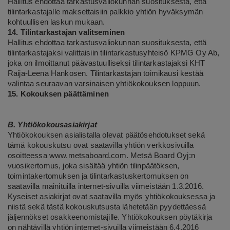
Hallitus ehdottaa tarkastusvaliokunnan suosituksesta, että
tilintarkastajalle maksettaisiin palkkio yhtiön hyväksymän
kohtuullisen laskun mukaan.
14. Tilintarkastajan valitseminen
Hallitus ehdottaa tarkastusvaliokunnan suosituksesta, että
tilintarkastajaksi valittaisiin tilintarkastusyhteisö KPMG Oy Ab,
joka on ilmoittanut päävastuulliseksi tilintarkastajaksi KHT
Raija-Leena Hankosen.
Tilintarkastajan toimikausi kestää
valintaa seuraavan varsinaisen yhtiökokouksen loppuun.
15. Kokouksen päättäminen
B. Yhtiökokousasiakirjat
Yhtiökokouksen asialistalla olevat päätösehdotukset sekä
tämä kokouskutsu ovat saatavilla yhtiön verkkosivuilla
osoitteessa
www.metsaboard.com
. Metsä Board Oyj:n
vuosikertomus, joka sisältää yhtiön tilinpäätöksen,
toimintakertomuksen ja tilintarkastuskertomuksen on
saatavilla mainituilla internet-sivuilla viimeistään 1.3.2016.
Kyseiset asiakirjat ovat saatavilla myös yhtiökokouksessa ja
niistä sekä tästä kokouskutsusta lähetetään pyydettäessä
jäljennökset osakkeenomistajille. Yhtiökokouksen pöytäkirja
on nähtävillä yhtiön internet-sivuilla viimeistään 6.4.2016