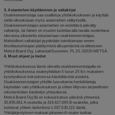
3. Asiamiehen käyttäminen ja valtakirjat
Osakkeenomistaja saa osallistua yhtiökokoukseen ja käyttää
siellä oikeuksiaan myös asiamiehen välityksellä.
Osakkeenomistajan asiamiehen on esitettävä päivätty
valtakirja, tai hänen on muuten luotettavalla tavalla osoitettava
olevansa oikeutettu edustamaan osakkeenomistajaa.
Mahdolliset valtakirjat pyydetään toimittamaan ennen
ilmoittautumisajan päättymistä alkuperäisinä osoitteeseen
Metsä Board Oyj, Lakiasiat/Suuronen, PL 20, 02020 METSÄ.
4. Muut ohjeet ja tiedot
Yhtiökokouksessa läsnä olevalla osakkeenomistajalla on
yhtiökokouksessa osakeyhtiölain 5 luvun 25 §:n mukainen
kyselyoikeus kokouksessa käsiteltävistä asioista.
Osakkeenomistajien yhtiölle luovuttamia henkilötietoja
käytetään vain yhtiökokouksen ja siihen liittyvien tarpeellisten
rekisteröintien käsittelyn yhteydessä.
Metsä Board Oyj:llä on kokouskutsun päivänä yhteensä
35.895.651 A-osaketta ja 319.617.095 B-osaketta, jotka
tuottavat yhteen laskettuna 1.037.530.115 ääntä.
Yhtiöjärjestyksen mukaan jokainen A-osake tuottaa