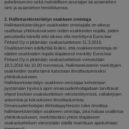
puhelinnumero sekä mahdollisen avustajan tai asiamiehen
nimi ja asiamiehen henkilötunnus.
2. Hallintarekisteröidyn osakkeen omistaja
Hallintarekisteröityjen osakkeiden omistajalla on oikeus
osallistua yhtiökokoukseen niiden osakkeiden nojalla, joiden
perusteella hänellä olisi oikeus olla merkittynä Euroclear
Finland Oy:n pitämään osakasluetteloon 11.3.2016.
Osallistuminen edellyttää lisäksi, että osakkeenomistaja on
näiden osakkeiden nojalla tilapäisesti merkitty Euroclear
Finland Oy:n pitämään osakasluetteloon viimeistään
18.3.2016 klo 10.00 mennessä. Hallintarekisteriin merkittyjen
osakkeiden osalta tämä katsotaan ilmoittautumiseksi
yhtiökokoukseen.
Hallintarekisteröidyn osakkeen omistajaa kehotetaan
pyytämään hyvissä ajoin omaisuudenhoitajaltaan tarvittavat
ohjeet koskien osakeluetteloon rekisteröitymistä, valtakirjojen
antamista ja kokoukseen ilmoittautumista.
Omaisuudenhoitajan tilinhoitajayhteisön tulee ilmoittaa
hallintarekisteröidyn osakkeen omistaja, joka haluaa osallistua
yhtiökokoukseen, merkittäväksi yhtiön tilapäiseen
osakasluetteloon viimeistään edellä mainittuun ajankohtaan
mennessä.