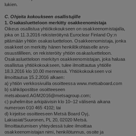
lukien.
C. Ohjeita kokoukseen osallistujille
1. Osakasluetteloon merkitty osakkeenomistaja
Oikeus osallistua yhtiökokoukseen on osakkeenomistajalla,
joka on 11.3.2016 rekisteröitynä Euroclear Finland Oy:n
pitämään yhtiön osakasluetteloon. Osakkeenomistaja, jonka
osakkeet on merkitty hänen henkilökohtaiselle arvo-
osuustililleen, on rekisteröity yhtiön osakasluetteloon.
Osakasluetteloon merkityn osakkeenomistajan, joka haluaa
osallistua yhtiökokoukseen, tulee ilmoittautua yhtiölle
18.3.2016 klo 10.00 mennessä. Yhtiökokoukseen voi
ilmoittautua 15.2.2016 alkaen:
a) yhtiön verkkosivuilla osoitteessa
www.metsaboard.com
b) sähköpostitse osoitteeseen
metsaboard.AGM2016@metsagroup.com;
c) puhelimitse arkipäivisin klo 10–12 välisenä aikana
numeroon 010 465 4102; tai
d) kirjeitse osoitteeseen Metsä Board Oyj,
Lakiasiat/Suuronen, PL 20, 02020 Metsä.
Ilmoittautumisen yhteydessä tulee ilmoittaa
osakkeenomistajan nimi, henkilötunnus, osoite ja