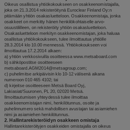
Oikeus osallistua yhtiökokoukseen on osakkeenomistajalla,
joka on 21.3.2014 rekisteröitynä Euroclear Finland Oy:n
pitämään yhtiön osakasluetteloon. Osakkeenomistaja, jonka
osakkeet on merkitty hänen henkilökohtaiselle arvo-
osuustililleen, on rekisteröity yhtiön osakasluetteloon.
Osakasluetteloon merkityn osakkeenomistajan, joka haluaa
osallistua yhtiökokoukseen, tulee ilmoittautua yhtiölle
28.3.2014 klo 10.00 mennessä. Yhtiökokoukseen voi
ilmoittautua 17.2.2014 alkaen:
a) yhtiön verkkosivuilla osoitteessa
www.metsaboard.com
b) sähköpostitse osoitteeseen
metsaboard.AGM2014@metsagroup.com;
c) puhelimitse arkipäivisin klo 10-12 välisenä aikana
numeroon 010 465 4102; tai
d) kirjeitse osoitteeseen Metsä Board Oyj,
Lakiasiat/Suuronen, PL 20, 02020 Metsä.
Ilmoittautumisen yhteydessä tulee ilmoittaa
osakkeenomistajan nimi, henkilötunnus, osoite ja
puhelinnumero sekä mahdollisen avustajan tai asiamiehen
nimi ja asiamiehen henkilötunnus.
2. Hallintarekisteröidyn osakkeen omistaja
Hallintarekisteröityjen osakkeiden omistajalla on oikeus