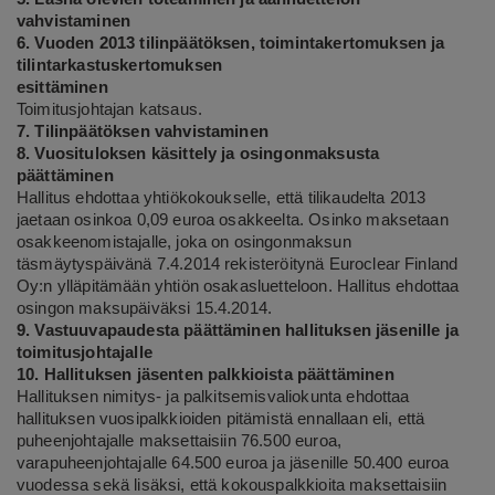
vahvistaminen
6. Vuoden 2013 tilinpäätöksen, toimintakertomuksen ja
tilintarkastuskertomuksen
esittäminen
Toimitusjohtajan katsaus.
7. Tilinpäätöksen vahvistaminen
8. Vuosituloksen käsittely ja osingonmaksusta
päättäminen
Hallitus ehdottaa yhtiökokoukselle, että tilikaudelta 2013
jaetaan osinkoa 0,09 euroa osakkeelta. Osinko maksetaan
osakkeenomistajalle, joka
on osingonmaksun
täsmäytyspäivänä 7.4.2014 rekisteröitynä Euroclear Finland
Oy:n ylläpitämään yhtiön osakasluetteloon. Hallitus ehdottaa
osingon maksupäiväksi 15.4.2014.
9. Vastuuvapaudesta päättäminen hallituksen jäsenille ja
toimitusjohtajalle
10. Hallituksen jäsenten palkkioista päättäminen
Hallituksen nimitys- ja palkitsemisvaliokunta ehdottaa
hallituksen vuosipalkkioiden pitämistä ennallaan eli, että
puheenjohtajalle maksettaisiin 76.500 euroa,
varapuheenjohtajalle 64.500 euroa ja jäsenille 50.400 euroa
vuodessa sekä lisäksi, että kokouspalkkioita maksettaisiin