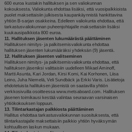
600 euroa kustakin hallituksen ja sen valiokunnan
kokouksesta. Valiokunta ehdottaa lisäksi, että vuosipalkkioista
puolet maksettaisiin julkisesta kaupankäynnistä hankittavina
yhtiön B-sarjan osakkeina. Edelleen valiokunta ehdottaa, että
tarkastusvaliokunnan puheenjohtajalle maksettaisiin lisäksi
kuukausipalkkiota 800 euroa.
11. Hallituksen jäsenten lukumäärästä päättäminen
Hallituksen nimitys- ja palkitsemisvaliokunta ehdottaa
hallituksen jäsenten lukumääräksi yhdeksän (9) jäsentä.
12. Hallituksen jäsenten valitseminen
Hallituksen nimitys- ja palkitsemisvaliokunta ehdottaa, että
hallituksen jäseniksi valittaisiin uudelleen Mikael Aminoff,
Martti Asunta, Kari Jordan, Kirsi Komi, Kai Korhonen, Liisa
Leino, Juha Niemelä, Veli Sundbäck ja Erkki Varis. Lisätietoja
ehdotetuista hallituksen jäsenistä on saatavilla yhtiön
verkkosivuilla osoitteessa
www.metsaboard.com
.
Hallituksen
jäsenen toimikausi kestää valintaa seuraavan varsinaisen
yhtiökokouksen loppuun.
13. Tilintarkastajan palkkiosta päättäminen
Hallitus ehdottaa tarkastusvaliokunnan suosituksesta, että
tilintarkastajalle maksettaisiin palkkio yhtiön hyväksymän
kohtuullisen laskun mukaan.