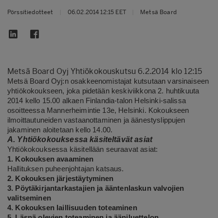
Pörssitiedotteet
|
06.02.2014 12:15 EET
|
Metsä Board
Metsä Board Oyj Yhtiökokouskutsu 6.2.2014 klo 12:15
Metsä Board Oyj:n osakkeenomistajat kutsutaan varsinaiseen
yhtiökokoukseen, joka pidetään keskiviikkona 2. huhtikuuta
2014 kello 15.00 alkaen Finlandia-talon Helsinki-salissa
osoitteessa Mannerheimintie 13e, Helsinki. Kokoukseen
ilmoittautuneiden vastaanottaminen ja äänestyslippujen
jakaminen aloitetaan kello 14.00.
A. Yhtiökokouksessa käsiteltävät asiat
Yhtiökokouksessa käsitellään seuraavat asiat:
1. Kokouksen avaaminen
Hallituksen puheenjohtajan katsaus.
2. Kokouksen järjestäytyminen
3. Pöytäkirjantarkastajien ja ääntenlaskun valvojien
valitseminen
4. Kokouksen laillisuuden toteaminen
5. Läsnä olevien toteaminen ja ääniluettelon