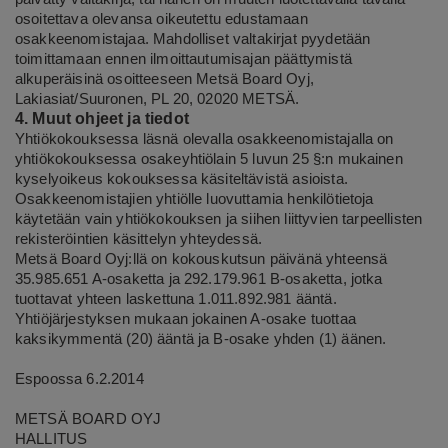
osoitettava olevansa oikeutettu edustamaan
osakkeenomistajaa. Mahdolliset valtakirjat pyydetään
toimittamaan ennen ilmoittautumisajan päättymistä
alkuperäisinä osoitteeseen Metsä Board Oyj,
Lakiasiat/Suuronen, PL 20, 02020 METSÄ.
4. Muut ohjeet ja tiedot
Yhtiökokouksessa läsnä olevalla osakkeenomistajalla on
yhtiökokouksessa osakeyhtiölain 5
luvun 25 §:n mukainen
kyselyoikeus kokouksessa käsiteltävistä asioista.
Osakkeenomistajien yhtiölle luovuttamia henkilötietoja
käytetään vain yhtiökokouksen ja siihen liittyvien tarpeellisten
rekisteröintien käsittelyn yhteydessä.
Metsä Board Oyj:llä on kokouskutsun päivänä yhteensä
35.985.651 A-osaketta ja 292.179.961 B-osaketta, jotka
tuottavat yhteen laskettuna 1.011.892.981 ääntä.
Yhtiöjärjestyksen mukaan jokainen A-osake tuottaa
kaksikymmentä (20) ääntä ja B-osake yhden (1) äänen.
Espoossa 6.2.2014
METSÄ BOARD OYJ
HALLITUS