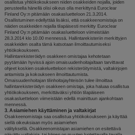
osallistua yhtiökokoukseen niiden osakkeiden nojalla, joiden
perusteella hänellä olisi oikeus olla merkittynä Euroclear
Finland Oy:n pitämään osakasluetteloon 21.3.2014.
Osallistuminen edellyttää lisäksi, että osakkeenomistaja on
näiden osakkeiden nojalla tilapäisesti merkitty Euroclear
Finland Oy:n pitämään osakasluetteloon viimeistään
28.3.2014 klo 10.00 mennessä. Hallintarekisteriin merkittyjen
osakkeiden osalta tämä katsotaan ilmoittautumiseksi
yhtiökokoukseen.
Hallintarekisteröidyn osakkeen omistajaa kehotetaan
pyytämään hyvissä ajoin omaisuudenhoitajaltaan tarvittavat
ohjeet koskien osakeluetteloon rekisteröitymistä, valtakirjojen
antamista ja kokoukseen ilmoittautumista.
Omaisuudenhoitajan tilinhoitajayhteisön tulee ilmoittaa
hallintarekisteröidyn osakkeen omistaja, joka haluaa osallistua
yhtiökokoukseen, merkittäväksi yhtiön tilapäiseen
osakasluetteloon viimeistään edellä mainittuun ajankohtaan
mennessä.
3. Asiamiehen käyttäminen ja valtakirjat
Osakkeenomistaja saa osallistua yhtiökokoukseen ja käyttää
siellä oikeuksiaan myös asiamiehen
välityksellä. Osakkeenomistajan asiamiehen on esitettävä
päivätty valtakirja, tai hänen on muuten luotettavalla tavalla