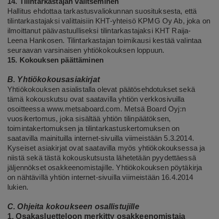
14. Tilintarkastajan valitseminen
Hallitus ehdottaa tarkastusvaliokunnan suosituksesta, että
tilintarkastajaksi valittaisiin KHT-yhteisö KPMG Oy Ab, joka on
ilmoittanut päävastuulliseksi tilintarkastajaksi KHT Raija-
Leena Hankosen.
Tilintarkastajan toimikausi kestää valintaa
seuraavan varsinaisen yhtiökokouksen loppuun.
15. Kokouksen päättäminen
B. Yhtiökokousasiakirjat
Yhtiökokouksen asialistalla olevat päätösehdotukset sekä
tämä kokouskutsu ovat saatavilla yhtiön verkkosivuilla
osoitteessa
www.metsaboard.com
. Metsä Board Oyj:n
vuosikertomus, joka sisältää yhtiön tilinpäätöksen,
toimintakertomuksen ja tilintarkastuskertomuksen on
saatavilla mainituilla internet-sivuilla viimeistään 5.3.2014.
Kyseiset asiakirjat ovat saatavilla myös yhtiökokouksessa ja
niistä sekä tästä kokouskutsusta lähetetään pyydettäessä
jäljennökset osakkeenomistajille. Yhtiökokouksen pöytäkirja
on nähtävillä yhtiön internet-sivuilla viimeistään 16.4.2014
lukien.
C. Ohjeita kokoukseen osallistujille
1. Osakasluetteloon merkitty osakkeenomistaja