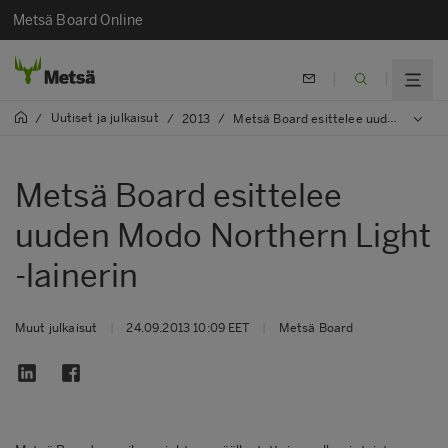
Metsä Board Online
Uutiset ja julkaisut
/
/
2013
/
Metsä Board esittelee uuden Modo Northern Light -lainerin
Metsä Board esittelee
uuden Modo Northern Light
-lainerin
Muut julkaisut
|
24.09.2013 10:09 EET
|
Metsä Board