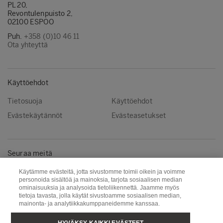
PL 20,
Revontulenpuisto 2,
02100 ESPOO
Puh.
+358 (0)10 46 11
Ota yhteyttä
Käyttöehdot
Tietosuoja
Käyttöehdot
Evästekäytännöt
Evästeasetukset
Seuraa meitä
Instagram
LinkedIn
Käytämme evästeitä, jotta sivustomme toimii oikein ja voimme
personoida sisältöä ja mainoksia, tarjota sosiaalisen median
YouTube
ominaisuuksia ja analysoida tietoliikennettä. Jaamme myös
tietoja tavasta, jolla käytät sivustoamme sosiaalisen median,
mainonta- ja analytiikkakumppaneidemme kanssaa.
Metsä Group
Puunhankinta