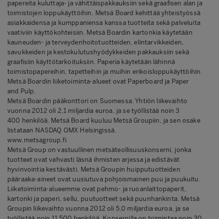
papereita kuluttaja- ja vähittäispakkauksiin sekä graafisen alan ja
toimistojen loppukäyttöihin. Metsä Board kehittää yhteistyössä
asiakkaidensa ja kumppaniensa kanssa tuotteita sekä palveluita
vaativiin käyttökohteisiin. Metsä Boardin kartonkia käytetään
kauneuden- ja terveydenhoitotuotteiden, elintarvikkeiden,
savukkeiden ja kestokulutushyödykkeiden pakkauksiin sekä
graafisiin käyttötarkoituksiin. Paperia käytetään lähinnä
toimistopapereihin, tapetteihin ja muihin erikoisloppukäyttöihin.
Metsä Boardin liiketoiminta-alueet ovat Paperboard ja Paper
and Pulp.
Metsä Boardin pääkonttori on Suomessa. Yhtiön liikevaihto
vuonna 2012 oli 2,1 miljardia euroa, ja se työllistää noin 3
400 henkilöä. Metsä Board kuuluu Metsä Groupiin, ja sen osake
listataan NASDAQ OMX Helsingissä.
www.metsagroup.fi
Metsä Group on vastuullinen metsäteollisuuskonserni, jonka
tuotteet ovat vahvasti läsnä ihmisten arjessa ja edistävät
hyvinvointia kestävästi. Metsä Groupin huipputuotteiden
pääraaka-aineet ovat uusiutuva pohjoismainen puu ja puukuitu.
Liiketoiminta-alueemme ovat pehmo- ja ruoanlaittopaperit,
kartonki ja paperi, sellu, puutuotteet sekä puunhankinta. Metsä
Groupin liikevaihto vuonna 2012 oli 5,0 miljardia euroa, ja se
työllistää noin 11 500 henkilöä. Konsernilla on toimintaa noin 30