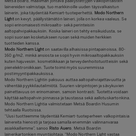
Metsä Board, maailman johtava päällystettyjen valkopintaisten
lainereiden valmistaja, tuo markkinoille uuden täysvalkaistun
lainerin, joka täydentää Kemiart-tuoteperhettä.
Modo Northern
Light
on kevyt, päällystämätön laineri, jolla on korkea vaaleus.
Se
sopii erinomaisesti mikroaalto- sekä perinteisiin
aaltopahvipakkauksiin. Koska laineri on tehty ensikuidusta, se
sopii suoraan kosketukseen ruoan sekä muiden herkkien
tuotteiden kanssa.
Modo Northern Light
on saatavilla alhaisissa pintapainoissa, 80-
160 g/m2, minkä ansiosta se sopii hyvin mikroaaltopakkauksiin
kuten hajuvesiin, kosmetiikkaan ja terveydenhoitotuotteisiin sekä
pienelektroniikkaan. Tuote toimii myös suuremmissa
postimyyntipakkauksissa.
Modo Northern Lightin paksuus auttaa aaltopahviajettavuutta ja
vähentää pyykkilautailmiötä. Suurien väripintojen ja sävykuvien
painettavuus on erinomainen, samoin kontrasti. Tuotetta voidaan
käyttää aaltopahvin pinnassa ja taustassa sekä aallotuskartonkina.
Modo Northern Lightia valmistetaan Metsä Boardin Husumin
tehtaalla Ruotsissa.
“Uusi tuotteemme täydentää Kemiart-tuoteperheen valkopintaisia
lainereita hienosti ja tarjoaa samalla enemmän valinnanvaraa
asiakkaillemme”, sanoo
Risto Auero
, Metsä Boardin
lainerikartonkien myyntijohtaja. “Modo Northern Light vastaa