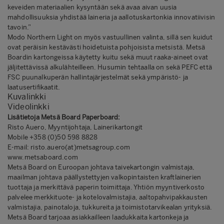
keveiden materiaalien kysyntään sekä avaa aivan uusia
mahdollisuuksia yhdistää laineria ja aallotuskartonkia innovatiivisin
tavoin.”
Modo Northern Light on myös vastuullinen valinta, sillä sen kuidut
ovat peräisin kestävästi hoidetuista pohjoisista metsistä. Metsä
Boardin kartongeissa käytetty kuitu sekä muut raaka-aineet ovat
jäljitettävissä alkulähteilleen. Husumin tehtaalla on sekä PEFC että
FSC puunalkuperän hallintajärjestelmät sekä ympäristö- ja
laatusertifikaatit.
Kuvalinkki
Videolinkki
Lisätietoja Metsä Board Paperboard:
Risto Auero, Myyntijohtaja, Lainerikartongit
Mobile +358 (0)50 598 8828
E-mail: risto.auero(at)metsagroup.com
www.metsaboard.com
Metsä Board on Euroopan johtava taivekartongin valmistaja,
maailman johtava päällystettyjen valkopintaisten kraftlainerien
tuottaja ja merkittävä paperin toimittaja. Yhtiön myyntiverkosto
palvelee merkkituote- ja kotelovalmistajia, aaltopahvipakkausten
valmistajia, painotaloja, tukkureita ja toimistotarvikealan yrityksiä.
Metsä Board tarjoaa asiakkailleen laadukkaita kartonkeja ja