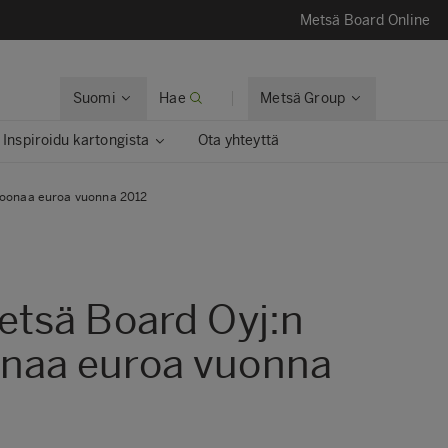
Metsä Board Online
Suomi
Hae
Metsä Group
Inspiroidu kartongista
Ota yhteyttä
ljoonaa euroa vuonna 2012
sä Board Oyj:n
joonaa euroa vuonna