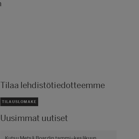
n
Tilaa lehdistötiedotteemme
TILAUSLOMAKE
Uusimmat uutiset
Kutsu Metsä Boardin tammi–kesäkuun