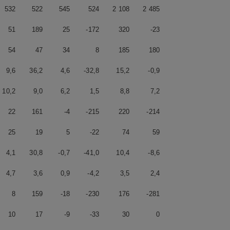
532
522
545
524
2 108
2 485
51
189
25
-172
320
-23
54
47
34
8
185
180
9,6
36,2
4,6
-32,8
15,2
-0,9
10,2
9,0
6,2
1,5
8,8
7,2
22
161
-4
-215
220
-214
25
19
5
-22
74
59
4,1
30,8
-0,7
-41,0
10,4
-8,6
4,7
3,6
0,9
-4,2
3,5
2,4
8
159
-18
-230
176
-281
10
17
-9
-33
30
0