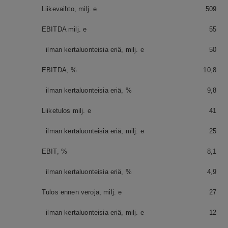
Liikevaihto, milj. e
509
EBITDA milj. e
55
ilman kertaluonteisia eriä, milj. e
50
EBITDA, %
10,8
ilman kertaluonteisia eriä, %
9,8
Liiketulos milj. e
41
ilman kertaluonteisia eriä, milj. e
25
EBIT, %
8,1
ilman kertaluonteisia eriä, %
4,9
Tulos ennen veroja, milj. e
27
ilman kertaluonteisia eriä, milj. e
12