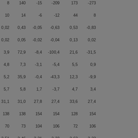
8
140
-15
-209
173
-273
10
14
-6
-12
44
8
0,02
0,43
-0,05
-0,63
0,53
-0,83
0,02
0,05
-0,02
-0,04
0,13
0,02
3,9
72,9
-8,4
-100,4
21,6
-31,5
4,8
7,3
-3,1
-5,4
5,5
0,9
5,2
35,9
-0,4
-43,3
12,3
-9,9
5,7
5,8
1,7
-3,7
4,7
3,4
31,1
31,0
27,8
27,4
33,6
27,4
138
138
154
154
128
154
70
73
104
106
72
106