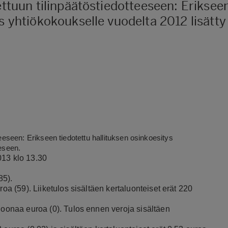
ettuun tilinpäätöstiedotteeseen: Eriksee
ys yhtiökokoukselle vuodelta 2012 lisätty
teeseen: Erikseen tiedotettu hallituksen osinkoesitys
eeseen.
013 klo 13.30
85).
roa (59). Liiketulos sisältäen kertaluonteiset erät 220
ljoonaa euroa (0). Tulos ennen veroja sisältäen