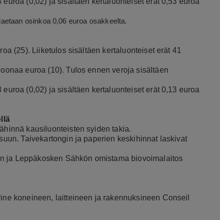
 euroa (0,02) ja sisältäen kertaluonteiset erät 0,53 euroa
2 jaetaan osinkoa 0,06 euroa osakkeelta.
roa (25). Liiketulos sisältäen kertaluonteiset erät 41
ljoonaa euroa (10). Tulos ennen veroja sisältäen
 euroa (0,02) ja sisältäen kertaluonteiset erät 0,13 euroa
llä
lähinnä kausiluonteisten syiden takia
.
usuun. Taivekartongin ja paperien keskihinnat laskivat
an ja Leppäkosken Sähkön omistama biovoimalaitos
vine koneineen, laitteineen ja rakennuksineen Conseil