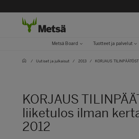
Metsä Board
Tuotteet ja palvelut
/
Uutiset ja julkaisut
/
2013
/
KORJAUS TILINPÄÄTÖSTIED
KORJAUS TILINPÄÄ
liiketulos ilman ker
2012