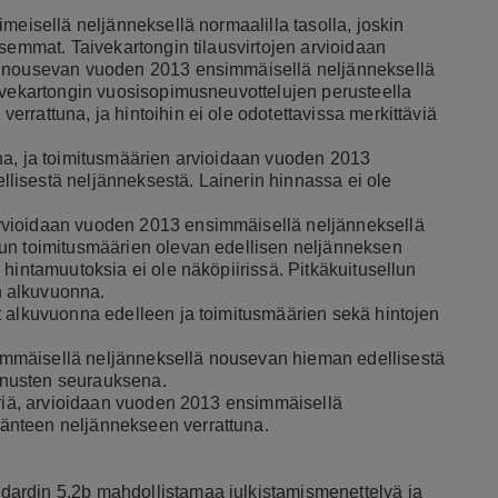
meisellä neljänneksellä normaalilla tasolla, joskin
semmat. Taivekartongin tilausvirtojen arvioidaan
n nousevan vuoden 2013 ensimmäisellä neljänneksellä
aivekartongin vuosisopimusneuvottelujen perusteella
rrattuna, ja hintoihin ei ole odotettavissa merkittäviä
na, ja toimitusmäärien arvioidaan vuoden 2013
isestä neljänneksestä. Lainerin hinnassa ei ole
.
rvioidaan vuoden 2013 ensimmäisellä neljänneksellä
lun toimitusmäärien olevan edellisen neljänneksen
hintamuutoksia ei ole näköpiirissä. Pitkäkuitusellun
n alkuvuonna.
t alkuvuonna edelleen ja toimitusmäärien sekä hintojen
mmäisellä neljänneksellä nousevan hieman edellisestä
nnusten seurauksena.
eriä, arvioidaan vuoden 2013 ensimmäisellä
änteen neljännekseen verrattuna.
ardin 5.2b mahdollistamaa julkistamismenettelyä ja