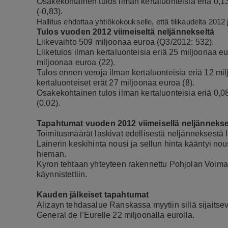
Osakekohtainen tulos ilman kertaluonteisia eriä 0,13
(-0,83).
Hallitus ehdottaa yhtiökokoukselle, että tilikaudelta 201
Tulos vuoden 2012 viimeiseltä neljännekseltä
Liikevaihto 509 miljoonaa euroa (Q3/2012: 532).
Liiketulos ilman kertaluonteisia eriä 25 miljoonaa eu
miljoonaa euroa (22).
Tulos ennen veroja ilman kertaluonteisia eriä 12 mi
kertaluonteiset erät 27 miljoonaa euroa (8).
Osakekohtainen tulos ilman kertaluonteisia eriä 0,08
(0,02).
Tapahtumat vuoden 2012 viimeisellä neljännekse
Toimitusmäärät laskivat edellisestä neljänneksestä 
Lainerin keskihinta nousi ja sellun hinta kääntyi no
hieman.
Kyron tehtaan yhteyteen rakennettu Pohjolan Voim
käynnistettiin.
Kauden jälkeiset tapahtumat
Alizayn tehdasalue Ranskassa myytiin sillä sijaitse
General de l’Eurelle 22 miljoonalla eurolla.