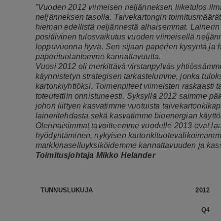
”Vuoden 2012 viimeisen neljänneksen liiketulos ilma
neljänneksen tasolla. Taivekartongin toimitusmäärät o
hieman edellistä neljännestä alhaisemmat. Lainerin 
positiivinen tulosvaikutus vuoden viimeisellä neljänn
loppuvuonna hyvä. Sen sijaan paperien kysyntä ja h
paperituotantomme kannattavuutta.
Vuosi 2012 oli merkittävä virstanpylväs yhtiössä
käynnistetyn strategisen tarkastelumme, jonka tulok
kartonkiyhtiöksi. Toimenpiteet viimeisten raskaasti t
toteutettiin onnistuneesti.
Syksyllä 2012 saimme pää
johon liittyen kasvatimme vuotuista taivekartonkik
laineritehdasta sekä kasvatimme bioenergian käyt
Olennaisimmat tavoitteemme vuodelle 2013 ovat laa
hyödyntäminen, nykyisen kartonkituotevalikoimamme
markkinaselluyksiköidemme kannattavuuden ja kass
Toimitusjohtaja Mikko Helander
TUNNUSLUKUJA
2012
Q4