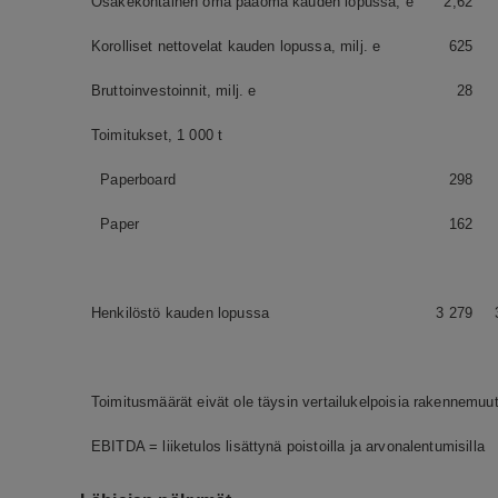
Osakekohtainen oma pääoma kauden lopussa, e
2,62
Korolliset nettovelat kauden lopussa, milj. e
625
Bruttoinvestoinnit, milj. e
28
Toimitukset, 1 000 t
Paperboard
298
Paper
162
Henkilöstö kauden lopussa
3 279
Toimitusmäärät eivät ole täysin vertailukelpoisia rakennemuu
EBITDA = liiketulos lisättynä poistoilla ja arvonalentumisilla