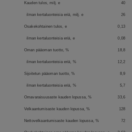
Kauden tulos, milj. e
40
ilman kertaluonteisia eriä, milj. e
26
Osakekohtainen tulos, e
0,13
ilman kertaluonteisia eriä, e
0,08
Oman pääoman tuotto, %
18,8
ilman kertaluonteisia eriä, %
12,2
Sijoitetun pääoman tuotto, %
8,9
ilman kertaluonteisia eriä, %
5,7
Omavaraisuusaste kauden lopussa, %
33,6
Velkaantumisaste kauden lopussa, %
128
Nettovelkaantumisaste kauden lopussa, %
72