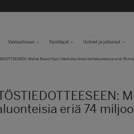
Vastuullisuus
Sijoittajat
Uutiset ja julkaisut
OTTEESEEN: Metsä Board Oyj:n liiketulos ilman kertaluonteisia eriä 74 mi
TÖSTIEDOTTEESEEN: Met
taluonteisia eriä 74 mil