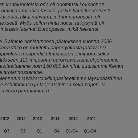
n kertaluonteisia eriä oli odotetusti kolmannen
livat normaalilla tasolla, joskin kausiluonteisesti
kysyntä jatkui vahvana, ja hinnannousulla oli
eksellä. Myös sellun hinta nousi, ja kysyntä oli
intataso laskivat Euroopassa, mikä heikensi
mme. Saimme onnistuneesti päätökseen vuonna 2006
sena yhtiö on muutettu paperiyhtiöstä johtavaksi
appiollisten paperiliiketoimintojen eliminoimiseksi
tökseen 120 miljoonan euron investointiohjelmamme,
apasiteettiamme noin 150 000 tonnilla, uudistimme Kemin
töä tuotannossamme.
jennetun taivekartonkikapasiteettimme täysimääräinen
 kehittäminen ja laajentaminen sekä paperi- ja
avirran parantaminen.”
2012
2012
2012
2011
2012
2011
Q3
Q2
Q1
Q4
Q1-Q4
Q1-Q4