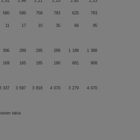
2,51
2,46
2,21
2,23
2,62
2,23
580
595
758
783
625
783
11
17
10
35
66
95
306
289
295
289
1 188
1 388
169
165
185
190
681
908
3 337
3 597
3 818
4 070
3 279
4 070
tosten takia