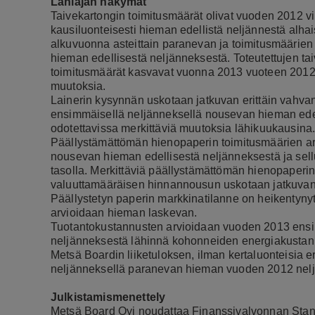
Lähiajan näkymät
Taivekartongin toimitusmäärät olivat vuoden 2012 vii
kausiluonteisesti hieman edellistä neljännestä alhai
alkuvuonna asteittain paranevan ja toimitusmäärie
hieman edellisestä neljänneksestä. Toteutettujen t
toimitusmäärät kasvavat vuonna 2013 vuoteen 2012 ve
muutoksia.
Lainerin kysynnän uskotaan jatkuvan erittäin vahva
ensimmäisellä neljänneksellä nousevan hieman edell
odotettavissa merkittäviä muutoksia lähikuukausina
Päällystämättömän hienopaperin toimitusmäärien a
nousevan hieman edellisestä neljänneksestä ja sel
tasolla. Merkittäviä päällystämättömän hienopaperin 
valuuttamääräisen hinnannousun uskotaan jatkuva
Päällystetyn paperin markkinatilanne on heikentyny
arvioidaan hieman laskevan.
Tuotantokustannusten arvioidaan vuoden 2013 ensi
neljänneksestä lähinnä kohonneiden energiakusta
Metsä Boardin liiketuloksen, ilman kertaluonteisia 
neljänneksellä paranevan hieman vuoden 2012 nelj
Julkistamismenettely
Metsä Board Oyj noudattaa Finanssivalvonnan Stand