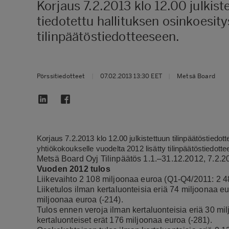
Korjaus 7.2.2013 klo 12.00 julkist
tiedotettu hallituksen osinkoesit
tilinpäätöstiedotteeseen.
Pörssitiedotteet
|
07.02.2013 13:30 EET
|
Metsä Board
Korjaus
7.2.2013 klo 12.00 julkistettuun tilinpäätöstiedot
yhtiökokoukselle vuodelta 2012 lisätty tilinpäätöstiedott
Metsä Board Oyj Tilinpäätös 1.1.–31.12.2012, 7.2.2
Vuoden 2012 tulos
Liikevaihto 2 108 miljoonaa euroa (Q1-Q4/2011: 2 4
Liiketulos ilman kertaluonteisia eriä 74 miljoonaa eu
miljoonaa euroa (-214).
Tulos ennen veroja ilman kertaluonteisia eriä 30 mi
kertaluonteiset erät 176 miljoonaa euroa (-281).