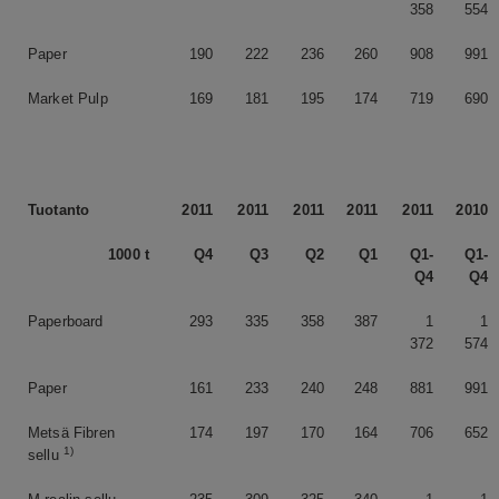
358
554
Paper
190
222
236
260
908
991
Market Pulp
169
181
195
174
719
690
Tuotanto
2011
2011
2011
2011
2011
2010
1000 t
Q4
Q3
Q2
Q1
Q1-
Q1-
Q4
Q4
Paperboard
293
335
358
387
1
1
372
574
Paper
161
233
240
248
881
991
Metsä Fibren
174
197
170
164
706
652
1)
sellu