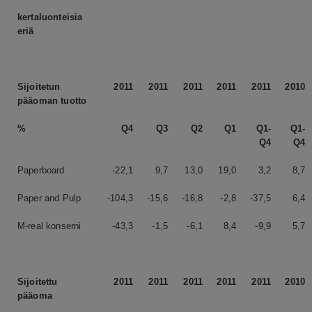
kertaluonteisia
eriä
Sijoitetun
2011
2011
2011
2011
2011
2010
pääoman tuotto
%
Q4
Q3
Q2
Q1
Q1-
Q1-
Q4
Q4
Paperboard
-22,1
9,7
13,0
19,0
3,2
8,7
Paper and Pulp
-104,3
-15,6
-16,8
-2,8
-37,5
6,4
M-real konserni
-43,3
-1,5
-6,1
8,4
-9,9
5,7
Sijoitettu
2011
2011
2011
2011
2011
2010
pääoma