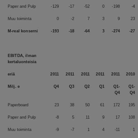
Paper and Pulp
-129
-17
-52
0
-198
-4
Muu toiminta
0
-2
7
3
9
23
M-real konserni
-193
-18
-64
3
-274
-27
EBITDA, ilman
kertaluonteisia
eriä
2011
2011
2011
2011
2011
2010
Milj. e
Q4
Q3
Q2
Q1
Q1-
Q1-
Q4
Q4
Paperboard
23
38
50
61
172
195
Paper and Pulp
-8
5
11
9
17
108
Muu toiminta
-9
-7
1
4
-11
1