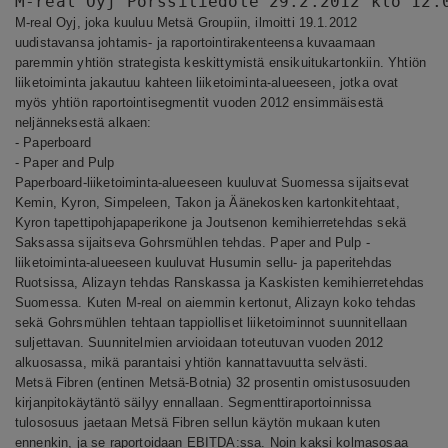
M-real Oyj Pörssitiedote 29.2.2012 klo 12.
M-real Oyj, joka kuuluu Metsä Groupiin, ilmoitti 19.1.2012
uudistavansa johtamis- ja raportointirakenteensa kuvaamaan
paremmin yhtiön strategista keskittymistä ensikuitukartonkiin. Yhtiön
liiketoiminta jakautuu kahteen liiketoiminta-alueeseen, jotka ovat
myös yhtiön raportointisegmentit vuoden 2012 ensimmäisestä
neljänneksestä alkaen:
- Paperboard
- Paper and Pulp
Paperboard-liiketoiminta-alueeseen kuuluvat Suomessa sijaitsevat
Kemin, Kyron, Simpeleen, Takon ja Äänekosken kartonkitehtaat,
Kyron tapettipohjapaperikone ja Joutsenon kemihierretehdas sekä
Saksassa sijaitseva Gohrsmühlen tehdas. Paper and Pulp -
liiketoiminta-alueeseen kuuluvat Husumin sellu- ja paperitehdas
Ruotsissa, Alizayn tehdas Ranskassa ja Kaskisten kemihierretehdas
Suomessa. Kuten M-real on aiemmin kertonut, Alizayn koko tehdas
sekä Gohrsmühlen tehtaan tappiolliset liiketoiminnot suunnitellaan
suljettavan. Suunnitelmien arvioidaan toteutuvan vuoden 2012
alkuosassa, mikä parantaisi yhtiön kannattavuutta selvästi.
Metsä Fibren (entinen Metsä-Botnia) 32 prosentin omistusosuuden
kirjanpitokäytäntö säilyy ennallaan. Segmenttiraportoinnissa
tulososuus jaetaan Metsä Fibren sellun käytön mukaan kuten
ennenkin, ja se raportoidaan EBITDA:ssa. Noin kaksi kolmasosaa