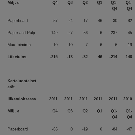
Milj. e
Q4
Q3
Q2
Q1
Q1-
Q1-
Q4
Q4
Paperboard
-57
24
17
46
30
82
Paper and Pulp
-149
-27
-56
-6
-237
45
Muu toiminta
-10
-10
7
6
-6
19
Liiketulos
-215
-13
-32
46
-214
146
Kertaluonteiset
erät
liiketuloksessa
2011
2011
2011
2011
2011
2010
Milj. e
Q4
Q3
Q2
Q1
Q1-
Q1-
Q4
Q4
Paperboard
-65
0
-19
0
-84
-47