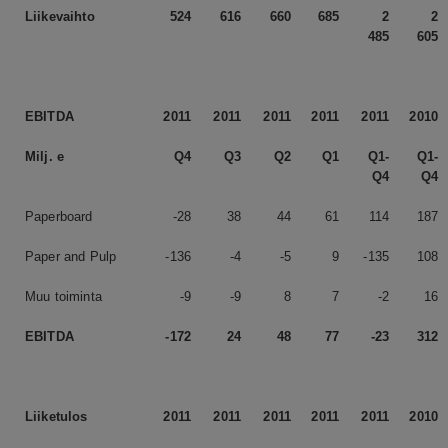
Liikevaihto
524
616
660
685
2
2
485
605
EBITDA
2011
2011
2011
2011
2011
2010
Milj. e
Q4
Q3
Q2
Q1
Q1-
Q1-
Q4
Q4
Paperboard
-28
38
44
61
114
187
Paper and Pulp
-136
-4
-5
9
-135
108
Muu toiminta
-9
-9
8
7
-2
16
EBITDA
-172
24
48
77
-23
312
Liiketulos
2011
2011
2011
2011
2011
2010