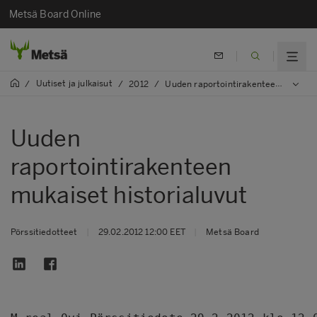
Metsä Board Online
Uutiset ja julkaisut
/
/
2012
/
Uuden raportointirakenteen mukaiset historialuvut
Uuden
raportointirakenteen
mukaiset historialuvut
Pörssitiedotteet
|
29.02.2012 12:00 EET
|
Metsä Board