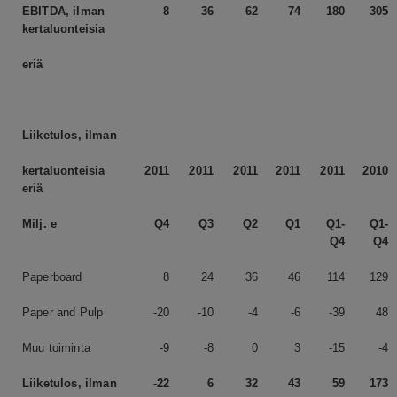
EBITDA, ilman
8
36
62
74
180
305
kertaluonteisia
eriä
Liiketulos, ilman
kertaluonteisia
2011
2011
2011
2011
2011
2010
eriä
Milj. e
Q4
Q3
Q2
Q1
Q1-
Q1-
Q4
Q4
Paperboard
8
24
36
46
114
129
Paper and Pulp
-20
-10
-4
-6
-39
48
Muu toiminta
-9
-8
0
3
-15
-4
Liiketulos, ilman
-22
6
32
43
59
173