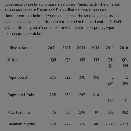
tulosvaikutuksesta arvioidaan sisältyvän Paperboard- liiketoiminta-
alueeseen ja loput Paper and Pulp -liiketoiminta-alueeseen.
Uuden raportointirakenteen mukaiset historialuvut ovat esitetty alla
olevissa taulukoissa. Liiketoiminta- alueiden historialuvut sisältävät
yllä listattujen yksiköiden lisäksi myös lopetettujen ja myytyjen
toimintojen vaikutukset.
Liikevaihto
2011
2011
2011
2011
2011
2010
Milj.e
Q4
Q3
Q2
Q1
Q1-
Q1-
Q4
Q4
Paperboard
275
322
338
359
1
1
294
384
Paper and Pulp
238
282
297
314
1
1
132
141
Muu toiminta
75
89
104
97
365
352
Sisäinen myynti*
-64
-77
-79
-86
-305
-273