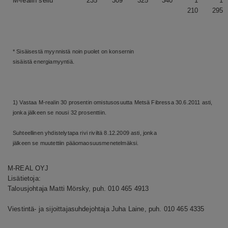
M-realin sellu
235
309
325
340
1
1
210
295
* Sisäisestä myynnistä noin puolet on konsernin
sisäistä energiamyyntiä.
1) Vastaa M-realin 30 prosentin omistusosuutta Metsä Fibressa 30.6.2011 asti,
jonka jälkeen se nousi 32 prosenttiin.
Suhteellinen yhdistelytapa rivi riviltä 8.12.2009 asti, jonka
jälkeen se muutettiin pääomaosuusmenetelmäksi.
M-REAL OYJ
Lisätietoja:
Talousjohtaja Matti Mörsky, puh. 010 465 4913
Viestintä- ja sijoittajasuhdejohtaja Juha Laine, puh. 010 465 4335