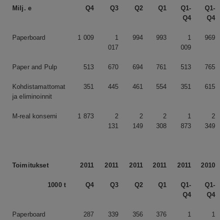
Milj. e
Q4
Q3
Q2
Q1
Q1-
Q1-
Q4
Q4
Paperboard
1 009
1
994
993
1
969
017
009
Paper and Pulp
513
670
694
761
513
765
Kohdistamattomat
351
445
461
554
351
615
ja eliminoinnit
M-real konserni
1 873
2
2
2
1
2
131
149
308
873
349
Toimitukset
2011
2011
2011
2011
2011
2010
1000 t
Q4
Q3
Q2
Q1
Q1-
Q1-
Q4
Q4
Paperboard
287
339
356
376
1
1