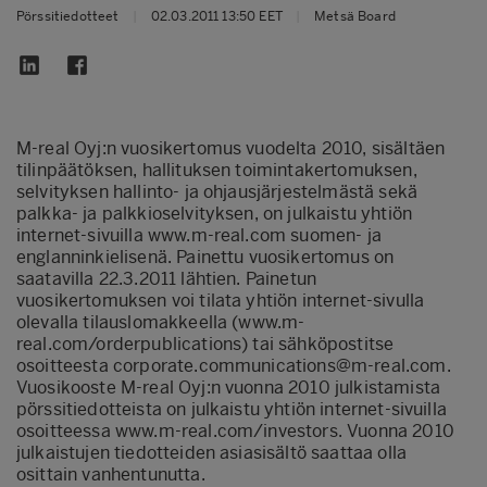
Pörssitiedotteet
|
02.03.2011 13:50 EET
|
Metsä Board
M-real Oyj:n vuosikertomus vuodelta 2010, sisältäen
tilinpäätöksen, hallituksen toimintakertomuksen,
selvityksen hallinto- ja ohjausjärjestelmästä sekä
palkka- ja palkkioselvityksen, on julkaistu yhtiön
internet-sivuilla
www.m-real.com
suomen- ja
englanninkielisenä. Painettu vuosikertomus on
saatavilla 22.3.2011 lähtien. Painetun
vuosikertomuksen voi tilata yhtiön internet-sivulla
olevalla tilauslomakkeella (
www.m-
real.com/orderpublications
) tai sähköpostitse
osoitteesta
corporate.communications@m-real.com
.
Vuosikooste M-real Oyj:n vuonna 2010 julkistamista
pörssitiedotteista on julkaistu yhtiön internet-sivuilla
osoitteessa
www.m-real.com/investors
. Vuonna 2010
julkaistujen tiedotteiden asiasisältö saattaa olla
osittain vanhentunutta.