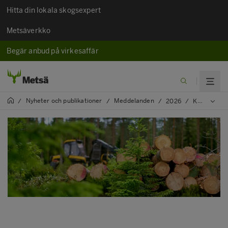
Hitta din lokala skogsexpert
Metsäverkko
Begär anbud på virkesaffär
Nyheter och publikationer
Meddelanden
/
/
/
2026
/
Kundnöjdheten beträffande Metsä Groups virkesdrivning på rekordhög nivå - Gallringskvaliteten på en god nivå även år 2025