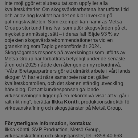
inte möjliggör ett slutresultat som uppfyller alla
kvalitetskriterier. Om skogsvårdsarbetena har utförts i tid
och är av hög kvalitet har det en klar inverkan på
gallringskvaliteten. Som exempel kan nämnas Metsä
Groups storkund Finsilva, som utför skogsvården på ett
mycket planmässigt sätt – i deras fall följde 93 % av
objekten skogsvårdsrekommendationerna vid en
granskning som Tapio genomförde år 2024.
Skogsägarnas respons på avverkningar som utförts av
Metsä Group har förbättrats betydligt under de senaste
åren och 2025 nådde den återigen en ny rekordnivå.
"Våra företagarpartners gör ett utmärkt arbete i vårt lands
skogar. Vi har ett nära samarbete när det gäller
kvalitetskontrollen, och det sker en ständig utveckling
härvidlag. Det att kundresponsen gällande
virkesdrivningen ligger på en rekordnivå visar att vi går i
rätt riktning”, berättar
Ilkka Köntti
, produktionsdirektör för
virkesanskaffning och skogstjänster på Metsä Group.
För ytterligare information, kontakta:
Ilkka Köntti, SVP Production, Metsä Group,
virkesanskaffning och skogstjänster, tel. +358 40 663