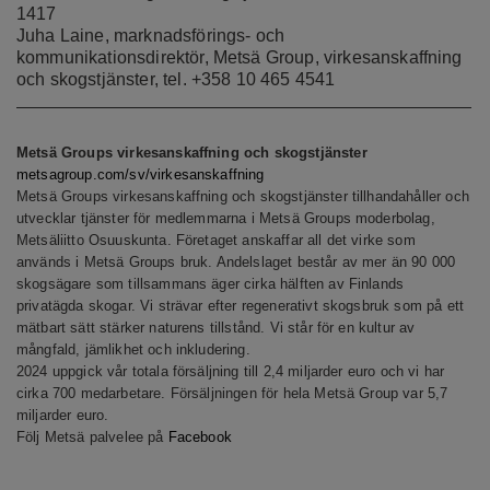
1417
Juha Laine, marknadsförings- och
kommunikationsdirektör, Metsä Group, virkesanskaffning
och skogstjänster, tel. +358 10 465 4541
Metsä Groups virkesanskaffning och skogstjänster
metsagroup.com/sv/virkesanskaffning
Metsä Groups virkesanskaffning och skogstjänster tillhandahåller och
utvecklar tjänster för medlemmarna i Metsä Groups moderbolag,
Metsäliitto Osuuskunta. Företaget anskaffar all det virke som
används i Metsä Groups bruk. Andelslaget består av mer än 90 000
skogsägare som tillsammans äger cirka hälften av Finlands
privatägda skogar. Vi strävar efter regenerativt skogsbruk som på ett
mätbart sätt stärker naturens tillstånd. Vi står för en kultur av
mångfald, jämlikhet och inkludering.
2024 uppgick vår totala försäljning till 2,4 miljarder euro och vi har
cirka 700 medarbetare. Försäljningen för hela Metsä Group var 5,7
miljarder euro.
Följ Metsä palvelee på
Facebook