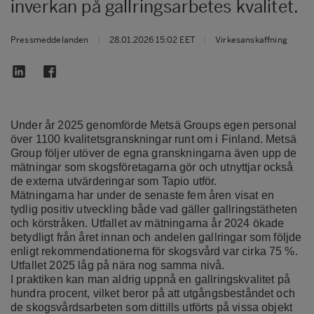
inverkan på gallringsarbetes kvalitet.
Pressmeddelanden
|
28.01.2026 15:02 EET
|
Virkesanskaffning
Under år 2025 genomförde Metsä Groups egen personal
över 1100 kvalitetsgranskningar runt om i Finland. Metsä
Group följer utöver de egna granskningarna även upp de
mätningar som skogsföretagarna gör och utnyttjar också
de externa utvärderingar som Tapio utför.
Mätningarna har under de senaste fem åren visat en
tydlig positiv utveckling både vad gäller gallringstätheten
och körstråken. Utfallet av mätningarna år 2024 ökade
betydligt från året innan och andelen gallringar som följde
enligt rekommendationerna för skogsvård var cirka 75 %.
Utfallet 2025 låg på nära nog samma nivå.
I praktiken kan man aldrig uppnå en gallringskvalitet på
hundra procent, vilket beror på att utgångsbeståndet och
de skogsvårdsarbeten som dittills utförts på vissa objekt