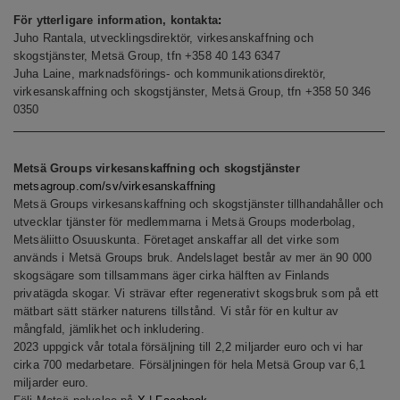
För ytterligare information, kontakta
:
Juho Rantala, utvecklingsdirektör, virkesanskaffning och
skogstjänster, Metsä Group, tfn +358 40 143 6347
Juha Laine, marknadsförings- och kommunikationsdirektör,
virkesanskaffning och skogstjänster, Metsä Group, tfn +358 50 346
0350
Metsä Groups virkesanskaffning och skogstjänster
metsagroup.com/sv/virkesanskaffning
Metsä Groups virkesanskaffning och skogstjänster tillhandahåller och
utvecklar tjänster för medlemmarna i Metsä Groups moderbolag,
Metsäliitto Osuuskunta. Företaget anskaffar all det virke som
används i Metsä Groups bruk. Andelslaget består av mer än 90 000
skogsägare som tillsammans äger cirka hälften av Finlands
privatägda skogar. Vi strävar efter regenerativt skogsbruk som på ett
mätbart sätt stärker naturens tillstånd. Vi står för en kultur av
mångfald, jämlikhet och inkludering.
2023 uppgick vår totala försäljning till 2,2 miljarder euro och vi har
cirka 700 medarbetare. Försäljningen för hela Metsä Group var 6,1
miljarder euro.