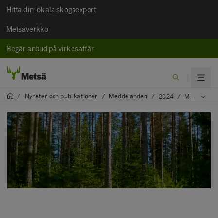
Hitta din lokala skogsexpert
Metsäverkko
Begär anbud på virkesaffär
Nyheter och publikationer
Meddelanden
/
/
/
2024
/
Metsä Group publicerar en kalkylator för kollagret i sina ägarmedlemmars skogar