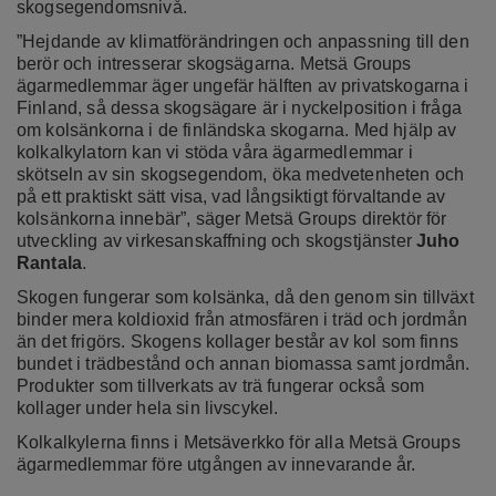
skogsegendomsnivå.
”Hejdande av klimatförändringen och anpassning till den
berör och intresserar skogsägarna. Metsä Groups
ägarmedlemmar äger ungefär hälften av privatskogarna i
Finland, så dessa skogsägare är i nyckelposition i fråga
om kolsänkorna i de finländska skogarna. Med hjälp av
kolkalkylatorn kan vi stöda våra ägarmedlemmar i
skötseln av sin skogsegendom, öka medvetenheten och
på ett praktiskt sätt visa, vad långsiktigt förvaltande av
kolsänkorna innebär”, säger Metsä Groups direktör för
utveckling av virkesanskaffning och skogstjänster
Juho
Rantala
.
Skogen fungerar som kolsänka, då den genom sin tillväxt
binder mera koldioxid från atmosfären i träd och jordmån
än det frigörs. Skogens kollager består av kol som finns
bundet i trädbestånd och annan biomassa samt jordmån.
Produkter som tillverkats av trä fungerar också som
kollager under hela sin livscykel.
Kolkalkylerna finns i Metsäverkko för alla Metsä Groups
ägarmedlemmar före utgången av innevarande år.