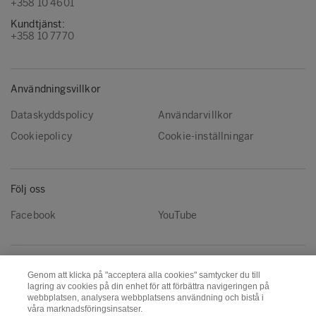
+358 10 4601
Kundtjänst:
+358 10 7770
Användningsvillkor
Dataskyddspolicy
Användarvillkor
Cookiepolicy
Cookie-inställningar
Följ oss
Facebook
YouTube
Metsä Group
Metsä Wood
Genom att klicka på "acceptera alla cookies" samtycker du till
Metsä Fibre
Metsä Board
lagring av cookies på din enhet för att förbättra navigeringen på
webbplatsen, analysera webbplatsens användning och bistå i
Metsä Tissue
Metsä Spring
våra marknadsföringsinsatser.