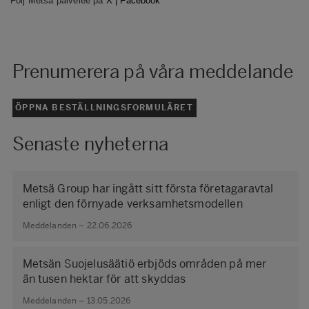
Följ Metsä palvelee på
X
|
Facebook
Prenumerera på våra meddelande
ÖPPNA BESTÄLLNINGSFORMULÄRET
Senaste nyheterna
Metsä Group har ingått sitt första företagaravtal
enligt den förnyade verksamhetsmodellen
Meddelanden – 22.06.2026
Metsän Suojelusäätiö erbjöds områden på mer
än tusen hektar för att skyddas
Meddelanden – 13.05.2026