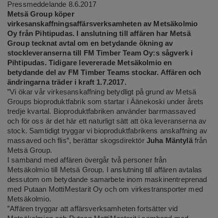
Pressmeddelande 8.6.2017
Metsä Group köper
virkesanskaffningsaffärsverksamheten av Metsäkolmio
Oy från Pihtipudas. I anslutning till affären har Metsä
Group tecknat avtal om en betydande ökning av
stockleveranserna till FM Timber Team Oy:s sågverk i
Pihtipudas. Tidigare levererade Metsäkolmio en
betydande del av FM Timber Teams stockar. Affären och
ändringarna träder i kraft 1.7.2017.
”Vi ökar vår virkesanskaffning betydligt på grund av Metsä
Groups bioproduktfabrik som startar i Äänekoski under årets
tredje kvartal. Bioproduktfabriken använder barrmassaved
och för oss är det här ett naturligt sätt att öka leveranserna av
stock. Samtidigt tryggar vi bioproduktfabrikens anskaffning av
massaved och flis”, berättar skogsdirektör
Juha Mäntylä
från
Metsä Group.
I samband med affären övergår två personer från
Metsäkolmio till Metsä Group. I anslutning till affären avtalas
dessutom om betydande samarbete inom maskinentreprenad
med Putaan MottiMestarit Oy och om virkestransporter med
Metsäkolmio.
”Affären tryggar att affärsverksamheten fortsätter vid