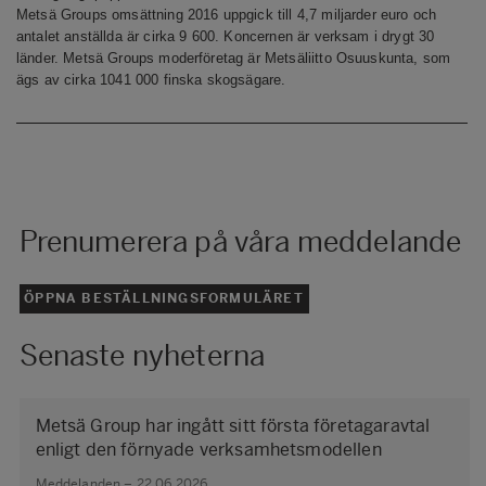
Metsä Groups omsättning 2016 uppgick till 4,7 miljarder euro och
antalet anställda är cirka 9 600. Koncernen är verksam i drygt 30
länder. Metsä Groups moderföretag är Metsäliitto Osuuskunta, som
ägs av cirka 1041 000 finska skogsägare.
Prenumerera på våra meddelande
ÖPPNA BESTÄLLNINGSFORMULÄRET
Senaste nyheterna
Metsä Group har ingått sitt första företagaravtal
enligt den förnyade verksamhetsmodellen
Meddelanden – 22.06.2026