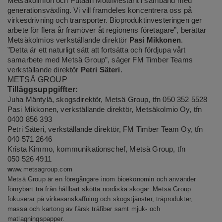
Metsäkolmion och Putaan MottiMestarit i samband med
generationsväxling. Vi vill framdeles koncentrera oss på
virkesdrivning och transporter. Bioproduktinvesteringen ger
arbete för flera år framöver åt regionens företagare”, berättar
Metsäkolmios verkställande direktör
Pasi Mikkonen
.
”Detta är ett naturligt sätt att fortsätta och fördjupa vårt
samarbete med Metsä Group”, säger FM Timber Teams
verkställande direktör
Petri Säteri
.
METSÄ GROUP
Tilläggsuppgiffter:
Juha Mäntylä, skogsdirektör, Metsä Group, tfn 050 352 5528
Pasi Mikkonen, verkställande direktör, Metsäkolmio Oy, tfn
0400 856 393
Petri Säteri, verkställande direktör, FM Timber Team Oy, tfn
040 571 2646
Krista Kimmo, kommunikationschef, Metsä Group, tfn
050 526 4911
w
ww.metsagroup.com
Metsä Group är en föregångare inom bioekonomin och använder
förnybart trä från hållbart skötta nordiska skogar. Metsä Group
fokuserar på virkesanskaffning och skogstjänster, träprodukter,
massa och kartong av färsk träfiber samt mjuk- och
matlagningspapper.