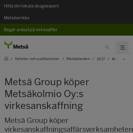
Hitta din lokala skogsexpert
Metsäverkko
Begär anbud på virkesaffär
Nyheter och publikationer
Meddelanden
/
/
/
2017
/
Metsä Group köper Metsäkolmio Oy:s virkesanskaffning
Metsä Group köper
Metsäkolmio Oy:s
virkesanskaffning
Metsä Group köper
virkesanskaffningsaffärsverksamheten