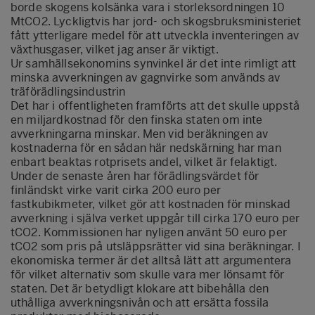
borde skogens kolsänka vara i storleksordningen 10
MtCO2. Lyckligtvis har jord- och skogsbruksministeriet
fått ytterligare medel för att utveckla inventeringen av
växthusgaser, vilket jag anser är viktigt.
Ur samhällsekonomins synvinkel är det inte rimligt att
minska avverkningen av gagnvirke som används av
träförädlingsindustrin
Det har i offentligheten framförts att det skulle uppstå
en miljardkostnad för den finska staten om inte
avverkningarna minskar. Men vid beräkningen av
kostnaderna för en sådan här nedskärning har man
enbart beaktas rotprisets andel, vilket är felaktigt.
Under de senaste åren har förädlingsvärdet för
finländskt virke varit cirka 200 euro per
fastkubikmeter, vilket gör att kostnaden för minskad
avverkning i själva verket uppgår till cirka 170 euro per
tCO2. Kommissionen har nyligen använt 50 euro per
tCO2 som pris på utsläppsrätter vid sina beräkningar. I
ekonomiska termer är det alltså lätt att argumentera
för vilket alternativ som skulle vara mer lönsamt för
staten. Det är betydligt klokare att bibehålla den
uthålliga avverkningsnivån och att ersätta fossila