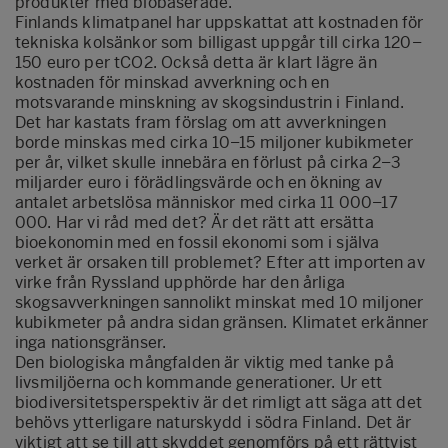
produkter med biobaserade.
Finlands klimatpanel har uppskattat att kostnaden för
tekniska kolsänkor som billigast uppgår till cirka 120–
150 euro per tCO2. Också detta är klart lägre än
kostnaden för minskad avverkning och en
motsvarande minskning av skogsindustrin i Finland.
Det har kastats fram förslag om att avverkningen
borde minskas med cirka 10–15 miljoner kubikmeter
per år, vilket skulle innebära en förlust på cirka 2–3
miljarder euro i förädlingsvärde och en ökning av
antalet arbetslösa människor med cirka 11 000–17
000. Har vi råd med det? Är det rätt att ersätta
bioekonomin med en fossil ekonomi som i själva
verket är orsaken till problemet? Efter att importen av
virke från Ryssland upphörde har den årliga
skogsavverkningen sannolikt minskat med 10 miljoner
kubikmeter på andra sidan gränsen. Klimatet erkänner
inga nationsgränser.
Den biologiska mångfalden är viktig med tanke på
livsmiljöerna och kommande generationer. Ur ett
biodiversitetsperspektiv är det rimligt att säga att det
behövs ytterligare naturskydd i södra Finland. Det är
viktigt att se till att skyddet genomförs på ett rättvist