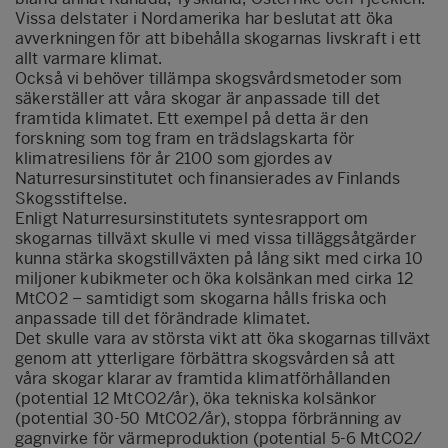
Vissa delstater i Nordamerika har beslutat att öka
avverkningen för att bibehålla skogarnas livskraft i ett
allt varmare klimat.
Också vi behöver tillämpa skogsvårdsmetoder som
säkerställer att våra skogar är anpassade till det
framtida klimatet. Ett exempel på detta är den
forskning som tog fram en trädslagskarta för
klimatresiliens för år 2100 som gjordes av
Naturresursinstitutet och finansierades av Finlands
Skogsstiftelse.
Enligt Naturresursinstitutets syntesrapport om
skogarnas tillväxt skulle vi med vissa tilläggsåtgärder
kunna stärka skogstillväxten på lång sikt med cirka 10
miljoner kubikmeter och öka kolsänkan med cirka 12
MtCO2 – samtidigt som skogarna hålls friska och
anpassade till det förändrade klimatet.
Det skulle vara av största vikt att öka skogarnas tillväxt
genom att ytterligare förbättra skogsvården så att
våra skogar klarar av framtida klimatförhållanden
(potential 12 MtCO2/år), öka tekniska kolsänkor
(potential 30-50 MtCO2/år), stoppa förbränning av
gagnvirke för värmeproduktion (potential 5-6 MtCO2/