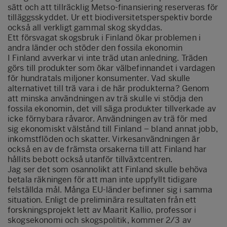
sätt och att tillräcklig Metso-finansiering reserveras för
tilläggsskyddet. Ur ett biodiversitetsperspektiv borde
också all verkligt gammal skog skyddas.
Ett försvagat skogsbruk i Finland ökar problemen i
andra länder och stöder den fossila ekonomin
I Finland avverkar vi inte träd utan anledning. Träden
görs till produkter som ökar välbefinnandet i vardagen
för hundratals miljoner konsumenter. Vad skulle
alternativet till trä vara i de här produkterna? Genom
att minska användningen av trä skulle vi stödja den
fossila ekonomin, det vill säga produkter tillverkade av
icke förnybara råvaror. Användningen av trä för med
sig ekonomiskt välstånd till Finland – bland annat jobb,
inkomstflöden och skatter. Virkesanvändningen är
också en av de främsta orsakerna till att Finland har
hållits bebott också utanför tillväxtcentren.
Jag ser det som osannolikt att Finland skulle behöva
betala räkningen för att man inte uppfyllt tidigare
felställda mål. Många EU-länder befinner sig i samma
situation. Enligt de preliminära resultaten från ett
forskningsprojekt lett av Maarit Kallio, professor i
skogsekonomi och skogspolitik, kommer 2/3 av