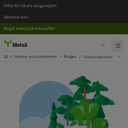
Hitta din lokala skogsexpert
Metsäverkko
Begär anbud på virkesaffär
Nyheter och publikationer
Bloggar
/
/
/
Uusiutuvaa biotaloutta vai saastuttavaa fossiilitaloutta?