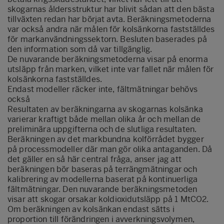
skogarnas åldersstruktur har blivit sådan att den bästa
tillväxten redan har börjat avta. Beräkningsmetoderna
var också andra när målen för kolsänkorna fastställdes
för markanvändningssektorn. Besluten baserades på
den information som då var tillgänglig.
De nuvarande beräkningsmetoderna visar på enorma
utsläpp från marken, vilket inte var fallet när målen för
kolsänkorna fastställdes.
Endast modeller räcker inte, fältmätningar behövs
också
Resultaten av beräkningarna av skogarnas kolsänka
varierar kraftigt både mellan olika år och mellan de
preliminära uppgifterna och de slutliga resultaten.
Beräkningen av det markbundna kolförrådet bygger
på processmodeller där man gör olika antaganden. Då
det gäller en så här central fråga, anser jag att
beräkningen bör baseras på terrängmätningar och
kalibrering av modellerna baserat på kontinuerliga
fältmätningar. Den nuvarande beräkningsmetoden
visar att skogar orsakar koldioxidutsläpp på 1 MtCO2.
Om beräkningen av kolsänkan endast sätts i
proportion till förändringen i avverkningsvolymen,