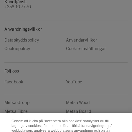
Kundtjänst:
+358 10 7770
Användningsvillkor
Dataskyddspolicy
Användarvillkor
Cookiepolicy
Cookie-inställningar
Följ oss
Facebook
YouTube
Metsä Group
Metsä Wood
Metsä Fibre
Metsä Board
Metsä Tissue
Metsä Spring
Genom att klicka på "acceptera alla cookies" samtycker du till
lagring av cookies på din enhet för att förbättra navigeringen på
webbplatsen, analysera webbplatsens användning och bistå i