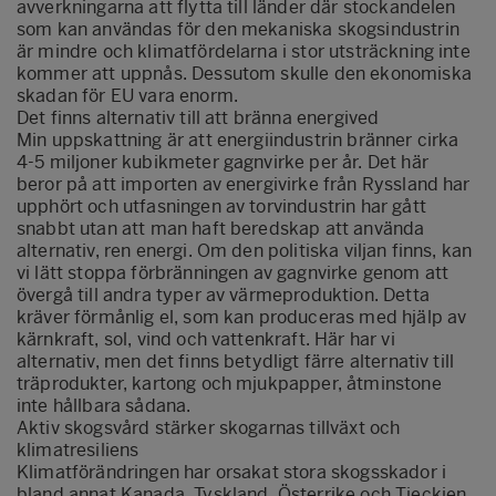
avverkningarna att flytta till länder där stockandelen
som kan användas för den mekaniska skogsindustrin
är mindre och klimatfördelarna i stor utsträckning inte
kommer att uppnås. Dessutom skulle den ekonomiska
skadan för EU vara enorm.
Det finns alternativ till att bränna energived
Min uppskattning är att energiindustrin bränner cirka
4-5 miljoner kubikmeter gagnvirke per år. Det här
beror på att importen av energivirke från Ryssland har
upphört och utfasningen av torvindustrin har gått
snabbt utan att man haft beredskap att använda
alternativ, ren energi. Om den politiska viljan finns, kan
vi lätt stoppa förbränningen av gagnvirke genom att
övergå till andra typer av värmeproduktion. Detta
kräver förmånlig el, som kan produceras med hjälp av
kärnkraft, sol, vind och vattenkraft. Här har vi
alternativ, men det finns betydligt färre alternativ till
träprodukter, kartong och mjukpapper, åtminstone
inte hållbara sådana.
Aktiv skogsvård stärker skogarnas tillväxt och
klimatresiliens
Klimatförändringen har orsakat stora skogsskador i
bland annat Kanada, Tyskland, Österrike och Tjeckien.