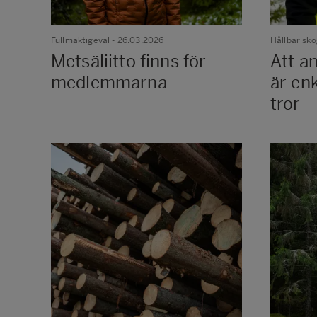
Fullmäktigeval
- 26.03.2026
Hållbar sk
Metsäliitto finns för
Att an
medlemmarna
är en
tror