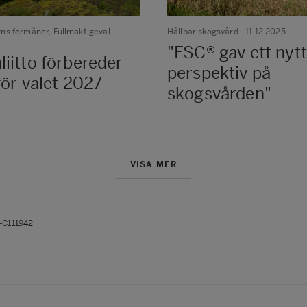
s förmåner, Fullmäktigeval
-
Hållbar skogsvård
- 11.12.2025
"FSC® gav ett nytt
liitto förbereder
perspektiv på
för valet 2027
skogsvården"
VISA MER
C-C111942