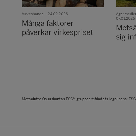
Virkeshandel
- 24.02.2026
Ägermedlem
07.01.2026
Många faktorer
Metsä
påverkar virkespriset
sig in
Metsäliitto Osuuskuntas FSC®-gruppcertifikatets logolicens: FS