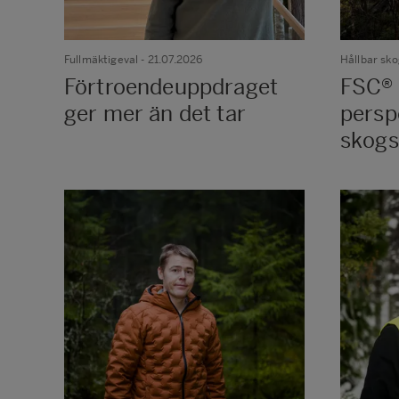
Fullmäktigeval
- 21.07.2026
Hållbar sk
Förtroendeuppdraget
FSC® 
ger mer än det tar
persp
skogs