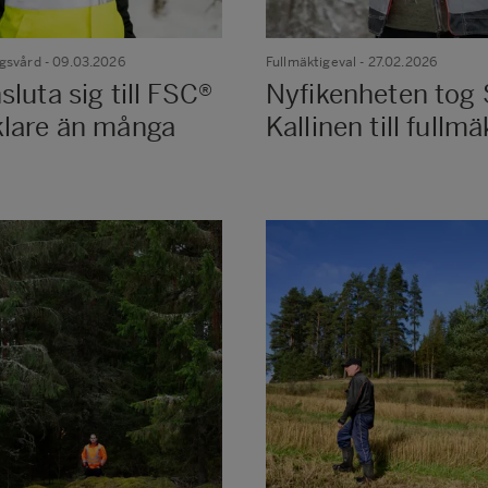
ogsvård
- 09.03.2026
Fullmäktigeval
- 27.02.2026
sluta sig till FSC®
Nyfikenheten tog
klare än många
Kallinen till fullmä