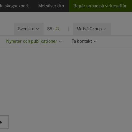
ala skogsexpert
Metsäverkko
Begär anbud på virkesaffär
Svenska
Sök
Metsä Group
Nyheter och publikationer
Ta kontakt
R