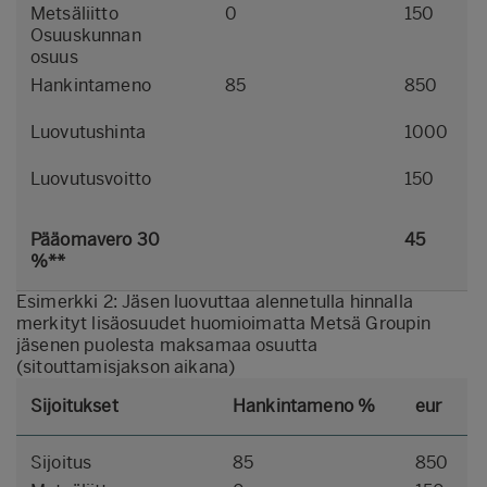
Metsäliitto
0
150
Osuuskunnan
osuus
Hankintameno
85
850
Luovutushinta
1000
Luovutusvoitto
150
Pääomavero 30
45
%**
Esimerkki 2: Jäsen luovuttaa alennetulla hinnalla
merkityt lisäosuudet huomioimatta Metsä Groupin
jäsenen puolesta maksamaa osuutta
(sitouttamisjakson aikana)
Sijoitukset
Hankintameno %
eur
Sijoitus
85
850