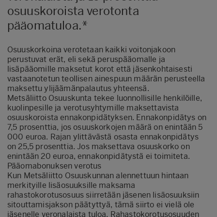
osuuskoroista verotonta
pääomatuloa.*
Osuuskorkoina verotetaan kaikki voitonjakoon
perustuvat erät, eli sekä peruspääomalle ja
lisäpääomille maksetut korot että jäsenkohtaisesti
vastaanotetun teollisen ainespuun määrän perusteella
maksettu ylijäämänpalautus yhteensä.
Metsäliitto Osuuskunta tekee luonnollisille henkilöille,
kuolinpesille ja verotusyhtymille maksettavista
osuuskoroista ennakonpidätyksen. Ennakonpidätys on
7,5 prosenttia, jos osuuskorkojen määrä on enintään 5
000 euroa. Rajan ylittävästä osasta ennakonpidätys
on 25,5 prosenttia. Jos maksettava osuuskorko on
enintään 20 euroa, ennakonpidätystä ei toimiteta.
Pääomabonuksen verotus
Kun Metsäliitto Osuuskunnan alennettuun hintaan
merkityille lisäosuuksille maksama
rahastokorotusosuus siirretään jäsenen lisäosuuksiin
sitouttamisjakson päätyttyä, tämä siirto ei vielä ole
jäsenelle veronalaista tuloa. Rahastokorotusosuuden