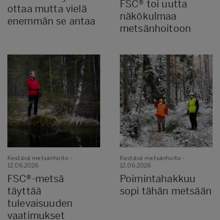
FSC® toi uutta
ottaa mutta vielä
näkökulmaa
enemmän se antaa
metsänhoitoon
Kestävä metsänhoito
-
Kestävä metsänhoito
-
12.06.2026
12.06.2026
FSC®-metsä
Poimintahakkuu
täyttää
sopi tähän metsään
tulevaisuuden
vaatimukset