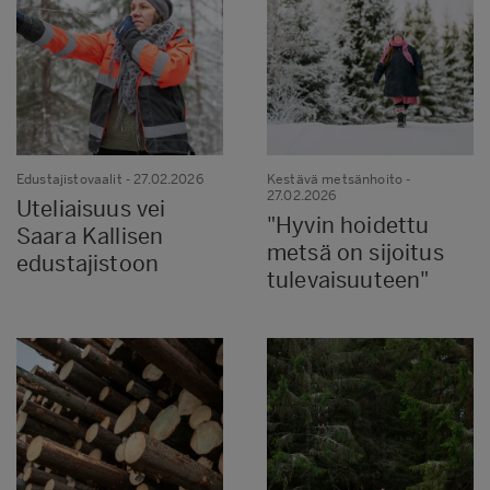
Edustajistovaalit
- 27.02.2026
Kestävä metsänhoito
-
27.02.2026
Uteliaisuus vei
"Hyvin hoidettu
Saara Kallisen
metsä on sijoitus
edustajistoon
tulevaisuuteen"