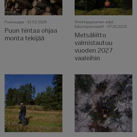
Puukauppa
- 13.02.2026
Omistajajäsenen edut,
Edustajistovaalit
- 07.01.2026
Puun hintaa ohjaa
Metsäliitto
monta tekijää
valmistautuu
vuoden 2027
vaaleihin