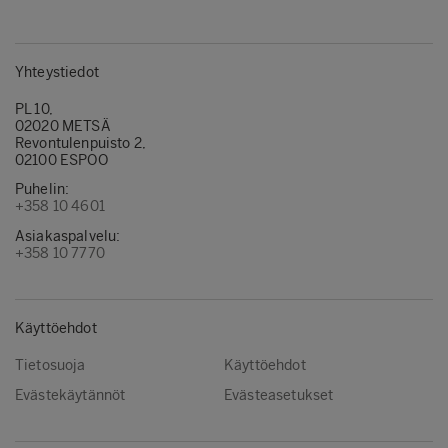
Yhteystiedot
PL 10,
02020 METSÄ
Revontulenpuisto 2,
02100 ESPOO
Puhelin:
+358 10 4601
Asiakaspalvelu:
+358 10 7770
Käyttöehdot
Tietosuoja
Käyttöehdot
Evästekäytännöt
Evästeasetukset