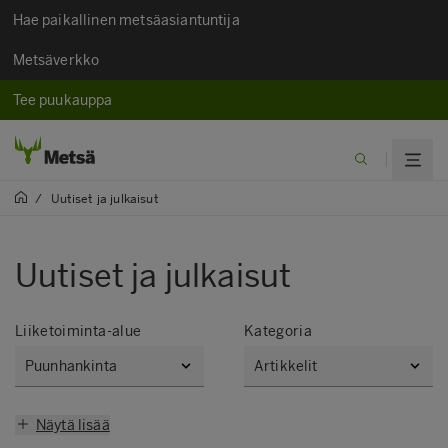
Hae paikallinen metsäasiantuntija
Metsäverkko
Tee puukauppa
/
Uutiset ja julkaisut​
Uutiset ja julkaisut​
Liiketoiminta-alue
Kategoria
Näytä lisää