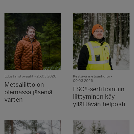
Edustajistovaalit
- 26.03.2026
Kestävä metsänhoito
-
09.03.2026
Metsäliitto on
FSC®-sertifiointiin
olemassa jäseniä
liittyminen käy
varten
yllättävän helposti