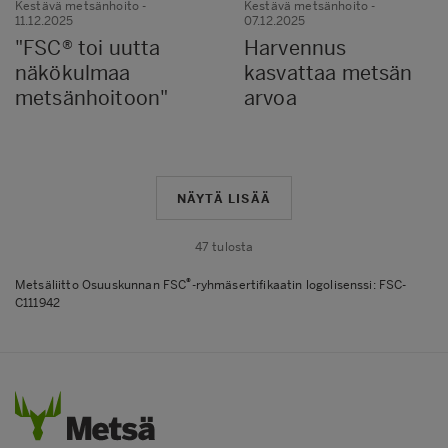
Kestävä metsänhoito
-
Kestävä metsänhoito
-
11.12.2025
07.12.2025
"FSC® toi uutta
Harvennus
näkökulmaa
kasvattaa metsän
metsänhoitoon"
arvoa
NÄYTÄ LISÄÄ
47
tulosta
®
Metsäliitto Osuuskunnan FSC
-ryhmäsertifikaatin logolisenssi: FSC-
C111942