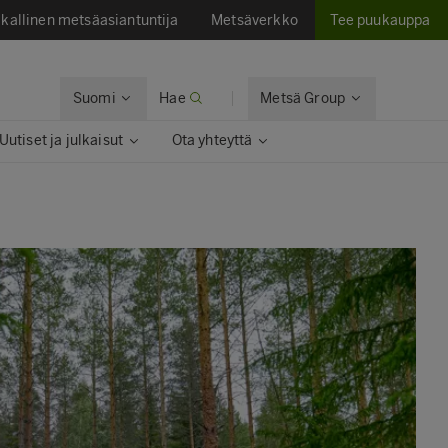
kallinen metsäasiantuntija
Metsäverkko
Tee puukauppa
Suomi
Hae
Metsä Group
Uutiset ja julkaisut​
Ota yhteyttä​