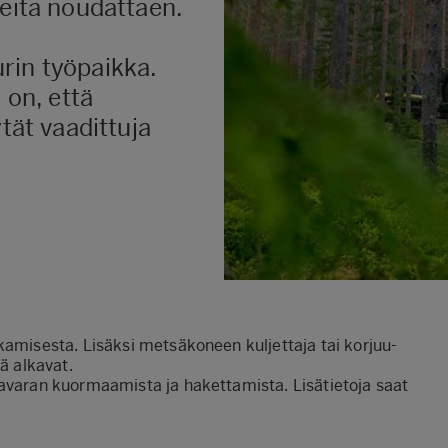
jeita noudattaen.
rin työpaikka.
 on, että
ytät vaadittuja
kamisesta. Lisäksi metsäkoneen kuljettaja tai korjuu-
ä alkavat.
tavaran kuormaamista ja hakettamista. Lisätietoja saat