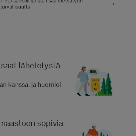
Tieto sähkölinjoista lisää metsätyön
turvallisuutta
 saat lähetetystä
jan kanssa, ja huomioi
 maastoon sopivia