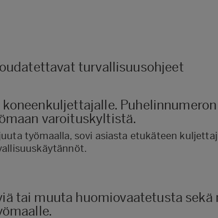
oudatettavat turvallisuusohjeet
i koneenkuljettajalle. Puhelinnumeron
työmaan varoituskyltistä.
uuta työmaalla, sovi asiasta etukäteen kuljetta
vallisuuskäytännöt.
viä tai muuta huomiovaatetusta sekä
työmaalle.