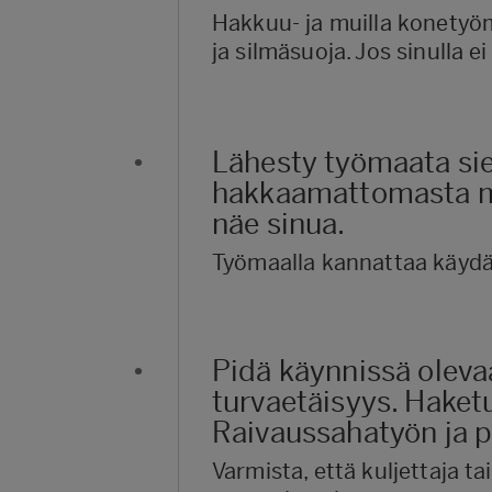
Hakkuu- ja muilla konetyöma
ja silmäsuoja. Jos sinulla e
•
Lähesty työmaata siel
hakkaamattomasta met
näe sinua.
Työmaalla kannattaa käydä 
•
Pidä käynnissä olev
turvaetäisyys. Haket
Raivaussahatyön ja 
Varmista, että kuljettaja 