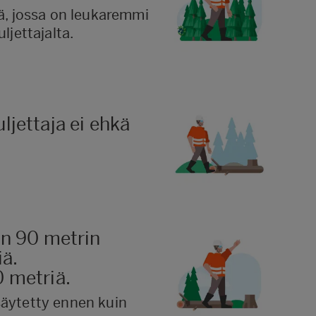
rä, jossa on leukaremmi
ljettajalta.
jettaja ei ehkä
än 90 metrin
ä.
 metriä.
säytetty ennen kuin