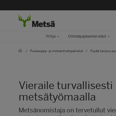
Yritys
Omistajajäsenen edut
/
Puukauppa- ja metsänhoitopalvelut
/
Pyydä tarjous p
Vieraile turvallisesti
metsätyömaalla
Metsänomistaja on tervetullut vi