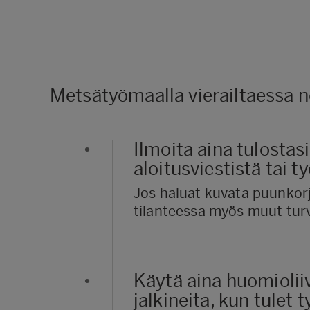
Metsätyömaalla vierailtaessa n
•
Ilmoita aina tulostas
aloitusviestistä tai 
Jos haluat kuvata puunkorj
tilanteessa myös muut tur
•
Käytä aina huomiolii
jalkineita, kun tulet 