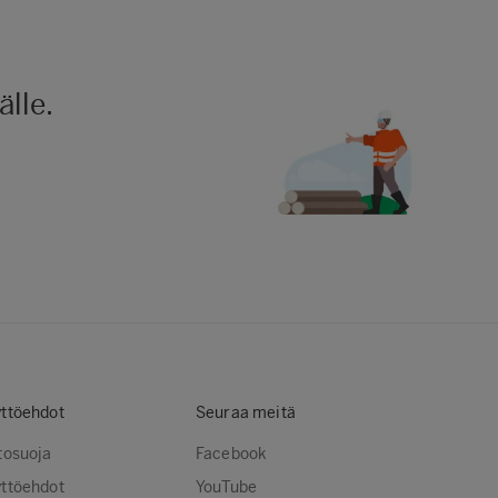
lle.
ttöehdot
Seuraa meitä
tosuoja
Facebook
ttöehdot
YouTube