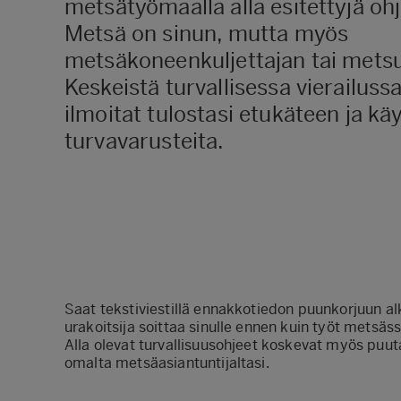
metsätyömaalla alla esitettyjä oh
Metsä on sinun, mutta myös
metsäkoneenkuljettajan tai metsu
Keskeistä turvallisessa vierailussa
ilmoitat tulostasi etukäteen ja kä
turvavarusteita.
Saat tekstiviestillä ennakkotiedon puunkorjuun al
urakoitsija soittaa sinulle ennen kuin työt metsäss
Alla olevat turvallisuusohjeet koskevat myös puu
omalta
metsäasiantuntijaltasi
.