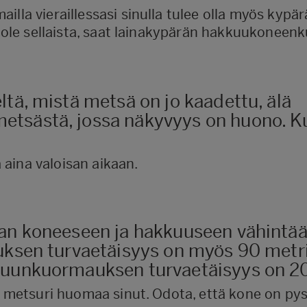
illa vieraillessasi sinulla tulee olla myös kypä
i ole sellaista, saat lainakypärän hakkuukoneenku
tä, mistä metsä on jo kaadettu, älä
sästä, jossa näkyvyys on huono. Kul
aina valoisan aikaan.
aan koneeseen ja hakkuuseen vähintä
uksen turvaetäisyys on myös 90 metri
puunkuormauksen turvaetäisyys on 20
tai metsuri huomaa sinut. Odota, että kone on py