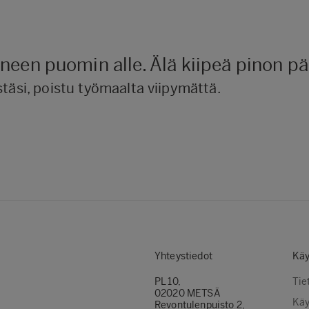
een puomin alle. Älä kiipeä pinon pää
täsi, poistu työmaalta viipymättä.
Yhteystiedot
Käy
PL 10,
Tie
02020 METSÄ
Käy
Revontulenpuisto 2,