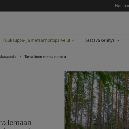
Hae pai
Puukauppa- ja metsänhoitopalvelut
Kestävä kehitys​
uukaupasta
/
Turvallinen metsävierailu
erailemaan