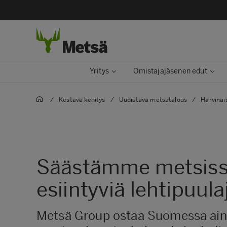
Yritys
Omistajajäsenen edut
/
Kestävä kehitys​
/
Uudistava metsätalous
/
Harvinais
Säästämme metsiss
esiintyviä lehtipuula
Metsä Group ostaa Suomessa ai