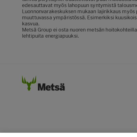
edesauttavat myös lahopuun syntymistä talousme
Luonnonvarakeskuksen
mukaan
lajirikkaus myös
muuttuvassa ympäristössä.
Esimerkiksi kuusikois
kasvua.
Metsä Group ei osta n
uoren metsän hoitokohteill
lehtipuita
energiapuuksi.