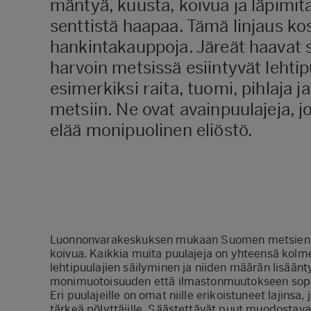
mäntyä, kuusta, koivua ja läpimita
senttistä haapaa. Tämä linjaus ko
hankintakauppoja. Järeät haavat
harvoin metsissä esiintyvät lehtipu
esimerkiksi raita, tuomi, pihlaja j
metsiin. Ne ovat avainpuulajeja, j
elää monipuolinen eliöstö.
Luonnonvarakeskuksen mukaan
Suomen metsien t
koivua. Kaikkia muita puulajeja on yhteensä kolme
lehtipuulajien säilyminen ja niiden määrän lisää
monimuotoisuuden että ilmastonmuutokseen sop
Eri puulajeille on omat niille erikoistuneet lajinsa
tärkeä pölyttäjille. Säästettävät puut muodostavat 