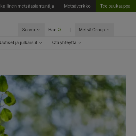
kallinen metsäasiantuntija
Metsäverkko
Tee puukauppa
Suomi
Hae
Metsä Group
Uutiset ja julkaisut​
Ota yhteyttä​