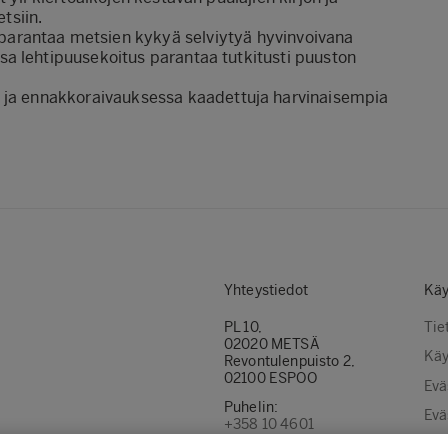
tsiin.
 parantaa
metsien
kykyä
selviytyä hyvinvoivana
sa lehtipuusekoitus parantaa tutkitusti puuston
a ja ennakkoraivauksessa
kaadettuja harvinaisempia
Yhteystiedot
Käy
PL 10,
Tie
02020 METSÄ
Käy
Revontulenpuisto 2,
02100 ESPOO
Evä
Puhelin:
Evä
+358 10 4601