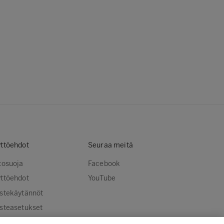
ttöehdot
Seuraa meitä
tosuoja
Facebook
ttöehdot
YouTube
stekäytännöt
steasetukset