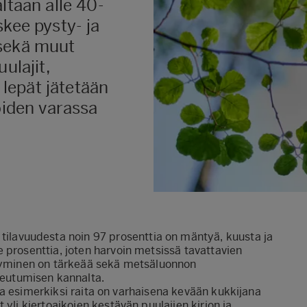
ltaan alle 40-
skee pysty- ja
 sekä muut
ulajit,
a lepät jätetään
oiden varassa
ilavuudesta noin 97 prosenttia on mäntyä, kuusta ja
 prosenttia, joten harvoin metsissä tavattavien
ntyminen on tärkeää sekä metsäluonnon
eutumisen kannalta.
, ja esimerkiksi raita on varhaisena kevään kukkijana
yli kiertoaikojen kestävän puulajien kirjon ja