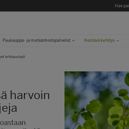
Hae pai
Puukauppa- ja metsänhoitopalvelut
Kestävä kehitys​
et lehtipuulajit
ä harvoin
jeja
noastaan