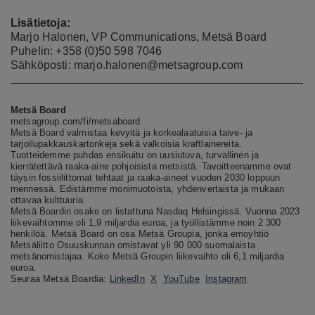
Lisätietoja:
Marjo Halonen, VP Communications, Metsä Board
Puhelin: +358 (0)50 598 7046
Sähköposti: marjo.halonen@metsagroup.com
Metsä Board
metsagroup.com/fi/metsaboard
Metsä Board valmistaa kevyitä ja korkealaatuisia taive- ja
tarjoilupakkauskartonkeja sekä valkoisia kraftlainereita.
Tuotteidemme puhdas ensikuitu on uusiutuva, turvallinen ja
kierrätettävä raaka-aine pohjoisista metsistä. Tavoitteenamme ovat
täysin fossiilittomat tehtaat ja raaka-aineet vuoden 2030 loppuun
mennessä. Edistämme monimuotoista, yhdenvertaista ja mukaan
ottavaa kulttuuria.
Metsä Boardin osake on listattuna Nasdaq Helsingissä. Vuonna 2023
liikevaihtomme oli 1,9 miljardia euroa, ja työllistämme noin 2 300
henkilöä. Metsä Board on osa Metsä Groupia, jonka emoyhtiö
Metsäliitto Osuuskunnan omistavat
yli
90 000 suomalaista
metsänomistajaa.
Koko Metsä Groupin liikevaihto oli 6,1 miljardia
euroa.
Seuraa Metsä Boardia:
LinkedIn
X
YouTube
Instagram