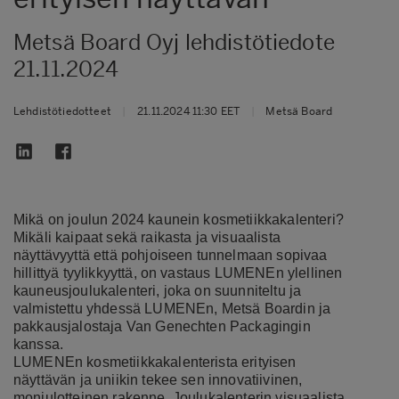
Metsä Board Oyj lehdistötiedote
21.11.2024
Lehdistötiedotteet
|
21.11.2024 11:30 EET
|
Metsä Board
Mikä on joulun 2024 kaunein kosmetiikkakalenteri?
Mikäli kaipaat sekä raikasta ja visuaalista
näyttävyyttä että pohjoiseen tunnelmaan sopivaa
hillittyä tyylikkyyttä, on vastaus LUMENEn ylellinen
kauneusjoulukalenteri, joka on suunniteltu ja
valmistettu yhdessä LUMENEn, Metsä Boardin ja
pakkausjalostaja Van Genechten Packagingin
kanssa.
LUMENEn kosmetiikkakalenterista erityisen
näyttävän ja uniikin tekee sen innovatiivinen,
moniulotteinen rakenne. Joulukalenterin visuaalista