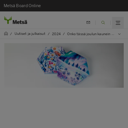
Metsä Board Online
Uutiset ja julkaisut
/
/
2024
/
Onko tässä joulun kaunein kosmetiikkakalenteri? LUMENEn, Metsä Boardin ja Van Genechtenin yhteistyönä syntyneen joulukalenterin uniikki rakenne tekee siitä erityisen näyttävän