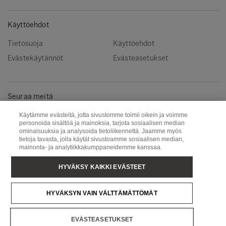
Käyttöehdot
Tietosuoja
Käyttöehdot
Evästekäytännöt
Evästeasetukset
Seuraa meitä
Instagram
LinkedIn
Käytämme evästeitä, jotta sivustomme toimii oikein ja voimme
personoida sisältöä ja mainoksia, tarjota sosiaalisen median
YouTube
ominaisuuksia ja analysoida tietoliikennettä. Jaamme myös
tietoja tavasta, jolla käytät sivustoamme sosiaalisen median,
mainonta- ja analytiikkakumppaneidemme kanssaa.
Metsä Group
Puunhankinta
HYVÄKSY KAIKKI EVÄSTEET
Metsä Wood
Metsä Fibre
HYVÄKSYN VAIN VÄLTTÄMÄTTÖMÄT
Metsä Tissue
Metsä Spring
EVÄSTEASETUKSET
Copyright © Metsä Group