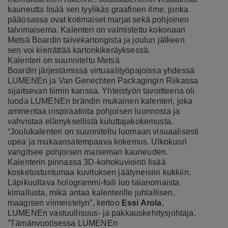
kauneutta lisää sen tyylikäs graafinen ilme, jonka
pääosassa ovat kotimaiset marjat sekä pohjoinen
talvimaisema. Kalenteri on valmistettu kokonaan
Metsä Boardin taivekartongista ja joulun jälkeen
sen voi kierrättää kartonkikeräyksessä.
Kalenteri on suunniteltu Metsä
Boardin järjestämissä virtuaalityöpajoissa yhdessä
LUMENEn ja Van Genechten Packagingin Riikassa
sijaitsevan tiimin kanssa. Yhteistyön tavoitteena oli
luoda LUMENEn brändin mukainen kalenteri, joka
ammentaa inspiraatiota pohjoisen luonnosta ja
vahvistaa elämyksellistä kuluttajakokemusta.
“Joulukalenteri on suunniteltu luomaan visuaalisesti
upea ja mukaansatempaava kokemus. Ulkokuori
vangitsee pohjoisen maiseman kauneuden.
Kalenterin pinnassa 3D-kohokuviointi lisää
kosketustuntumaa kuvituksen jäätyneisiin kukkiin.
Läpikuultava hologrammi-foili luo taianomaista
kimallusta, mikä antaa kalenterille juhlallisen,
maagisen viimeistelyn”, kertoo
Essi Arola
,
LUMENEn vastuullisuus- ja pakkauskehitysjohtaja.
”Tämänvuotisessa LUMENEn