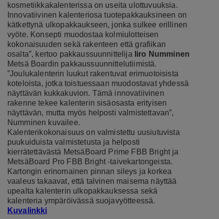
kosmetiikkakalenterissa on useita ulottuvuuksia.
Innovatiivinen kalenteriosa tuotepakkauksineen on
kätkettynä ulkopakkaukseen, jonka sulkee erillinen
vyöte. Konsepti muodostaa kolmiulotteisen
kokonaisuuden sekä rakenteen että grafiikan
osalta”, kertoo pakkaussuunnittelija
Iiro Numminen
Metsä Boardin pakkaussuunnittelutiimistä.
”Joulukalenterin luukut rakentuvat erimuotoisista
koteloista, jotka toistuessaan muodostavat yhdessä
näyttävän kukkakuvion. Tämä innovatiivinen
rakenne tekee kalenterin sisäosasta erityisen
näyttävän, mutta myös helposti valmistettavan”,
Numminen kuvailee.
Kalenterikokonaisuus on valmistettu uusiutuvista
puukuiduista valmistetusta ja helposti
kierrätettävästä MetsäBoard Prime FBB Bright ja
MetsäBoard Pro FBB Bright -taivekartongeista.
Kartongin erinomainen pinnan sileys ja korkea
vaaleus takaavat, että talvinen maisema näyttää
upealta kalenterin ulkopakkauksessa sekä
kalenteria ympäröivässä suojavyötteessä.
Kuvalinkki