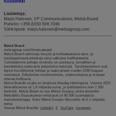
Kuvalinkki
Lisätietoja:
Marjo Halonen, VP Communications, Metsä Board
Puhelin: +358 (0)50 598 7046
Sähköposti: marjo.halonen@metsagroup.com
Metsä Board
metsagroup.com/fi/metsaboard
Metsä Board valmistaa kevyitä ja korkealaatuisia taive- ja
tarjoilupakkauskartonkeja sekä valkoisia kraftlainereita.
Tuotteidemme puhdas ensikuitu on uusiutuva, turvallinen ja
kierrätettävä raaka-aine pohjoisista metsistä. Tavoitteenamme ovat
täysin fossiilittomat tehtaat ja raaka-aineet vuoden 2030 loppuun
mennessä. Edistämme monimuotoista, yhdenvertaista ja mukaan
ottavaa kulttuuria.
Metsä Boardin osake on listattuna Nasdaq Helsingissä. Vuonna 2023
liikevaihtomme oli 1,9 miljardia euroa, ja työllistämme noin 2 300
henkilöä. Metsä Board on osa Metsä Groupia, jonka emoyhtiö
Metsäliitto Osuuskunnan omistavat
yli
90 000 suomalaista
metsänomistajaa.
Koko Metsä Groupin liikevaihto oli 6,1 miljardia
euroa.
Seuraa Metsä Boardia:
LinkedIn
X
YouTube
Instagram