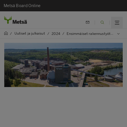
Metsä Board Online
Uutiset ja julkaisut
/
/
2024
/
Ensimmäiset rakennustyöt ovat alkaneet: Metsä Boardin Simpeleen tehtaan modernisointi etenee aikataulussa