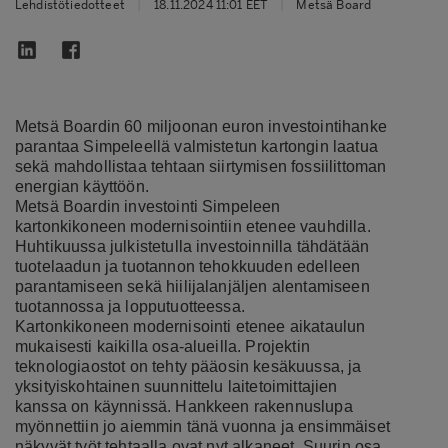
Lehdistötiedotteet
|
18.11.2024 11:01 EET
|
Metsä Board
Metsä Boardin 60 miljoonan euron investointihanke
parantaa Simpeleellä valmistetun kartongin laatua
sekä mahdollistaa tehtaan siirtymisen fossiilittoman
energian käyttöön.
Metsä Boardin investointi Simpeleen
kartonkikoneen modernisointiin etenee vauhdilla.
Huhtikuussa julkistetulla investoinnilla tähdätään
tuotelaadun ja tuotannon tehokkuuden edelleen
parantamiseen sekä hiilijalanjäljen alentamiseen
tuotannossa ja lopputuotteessa.
Kartonkikoneen modernisointi etenee aikataulun
mukaisesti kaikilla osa-alueilla. Projektin
teknologiaostot on tehty pääosin kesäkuussa, ja
yksityiskohtainen suunnittelu laitetoimittajien
kanssa on käynnissä. Hankkeen rakennuslupa
myönnettiin jo aiemmin tänä vuonna ja ensimmäiset
näkyvät työt tehtaalla ovat nyt alkaneet. Suurin osa