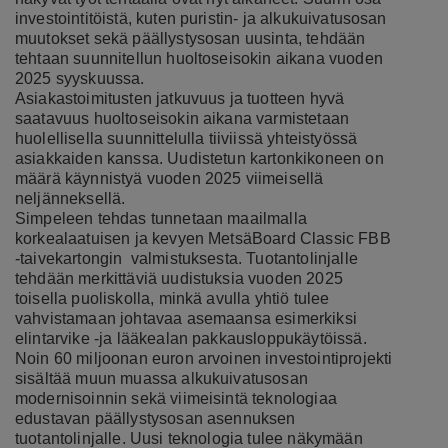
investointitöistä, kuten puristin- ja alkukuivatusosan
muutokset sekä päällystysosan uusinta, tehdään
tehtaan suunnitellun huoltoseisokin aikana vuoden
2025 syyskuussa.
Asiakastoimitusten jatkuvuus ja tuotteen hyvä
saatavuus huoltoseisokin aikana varmistetaan
huolellisella suunnittelulla tiiviissä yhteistyössä
asiakkaiden kanssa. Uudistetun kartonkikoneen on
määrä käynnistyä vuoden 2025 viimeisellä
neljänneksellä.
Simpeleen tehdas tunnetaan maailmalla
korkealaatuisen ja kevyen MetsäBoard Classic FBB
-taivekartongin valmistuksesta. Tuotantolinjalle
tehdään merkittäviä uudistuksia vuoden 2025
toisella puoliskolla, minkä avulla yhtiö tulee
vahvistamaan johtavaa asemaansa esimerkiksi
elintarvike -ja lääkealan pakkausloppukäytöissä.
Noin 60 miljoonan euron arvoinen investointiprojekti
sisältää muun muassa alkukuivatusosan
modernisoinnin sekä viimeisintä teknologiaa
edustavan päällystysosan asennuksen
tuotantolinjalle. Uusi teknologia tulee näkymään