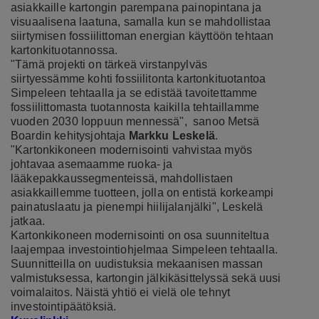
asiakkaille kartongin parempana painopintana ja
visuaalisena laatuna, samalla kun se mahdollistaa
siirtymisen fossiilittoman energian käyttöön tehtaan
kartonkituotannossa.
"Tämä projekti on tärkeä virstanpylväs
siirtyessämme kohti fossiilitonta kartonkituotantoa
Simpeleen tehtaalla ja se edistää tavoitettamme
fossiilittomasta tuotannosta kaikilla tehtaillamme
vuoden 2030 loppuun mennessä", sanoo Metsä
Boardin kehitysjohtaja
Markku Leskelä
.
"Kartonkikoneen modernisointi vahvistaa myös
johtavaa asemaamme ruoka- ja
lääkepakkaussegmenteissä, mahdollistaen
asiakkaillemme tuotteen, jolla on entistä korkeampi
painatuslaatu ja pienempi hiilijalanjälki", Leskelä
jatkaa.
Kartonkikoneen modernisointi on osa suunniteltua
laajempaa investointiohjelmaa Simpeleen tehtaalla.
Suunnitteilla on uudistuksia mekaanisen massan
valmistuksessa, kartongin jälkikäsittelyssä sekä uusi
voimalaitos. Näistä yhtiö ei vielä ole tehnyt
investointipäätöksiä.