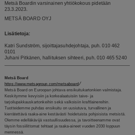
Metsä Boardin varsinainen yhtiökokous pidetään
23.3.2023.
METSÄ BOARD OYJ
Lisätietoja:
Katri Sundström, sijoittajasuhdejohtaja, puh. 010 462
0101
Juhani Pitkänen, hallituksen sihteeri, puh. 010 465 5240
Metsä Board
/
https://www.metsagroup.com/metsaboard
Metsä Board on Euroopan johtava ensikuitukartonkien valmistaja.
Keskitymme kevyisiin ja korkealaatuisiin taive- ja
tarjoilupakkauskartonkeihin sekä valkoisiin kraftlainereihin.
Tuotteidemme puhdas ensikuitu on uusiutuva, turvallinen ja
kierrätettävä raaka-aine kestävästi hoidetuista pohjoisista metsistä.
Olemme edelläkävijä vastuullisuudessa, ja tavoitteenamme ovat
täysin fossiilittomat tehtaat ja raaka-aineet vuoden 2030 loppuun
mennessä.