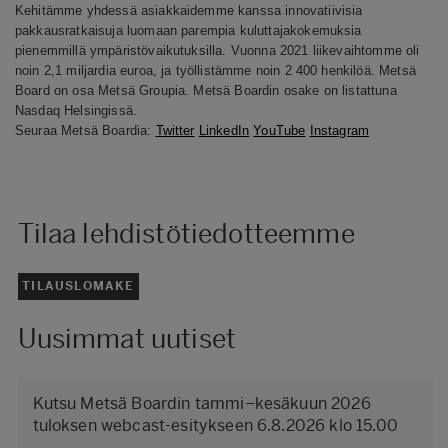
Kehitämme yhdessä asiakkaidemme kanssa innovatiivisia
pakkausratkaisuja luomaan parempia kuluttajakokemuksia
pienemmillä ympäristövaikutuksilla. Vuonna 2021 liikevaihtomme oli
noin 2,1 miljardia euroa, ja työllistämme noin 2 400 henkilöä. Metsä
Board on osa Metsä Groupia. Metsä Boardin osake on listattuna
Nasdaq Helsingissä.
Seuraa Metsä Boardia:
Twitter
LinkedIn
YouTube
Instagram
Tilaa lehdistötiedotteemme
TILAUSLOMAKE
Uusimmat uutiset
Kutsu Metsä Boardin tammi–kesäkuun 2026
tuloksen webcast-esitykseen 6.8.2026 klo 15.00