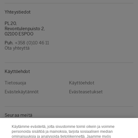
Yhteystiedot
PL 20,
Revontulenpuisto 2,
02100 ESPOO
Puh.
+358 (0)10 46 11
Ota yhteyttä
Käyttöehdot
Tietosuoja
Käyttöehdot
Evästekäytännöt
Evästeasetukset
Seuraa meitä
Instagram
LinkedIn
Käytämme evästeitä, jotta sivustomme toimii oikein ja voimme
personoida sisältöä ja mainoksia, tarjota sosiaalisen median
YouTube
ominaisuuksia ja analysoida tietoliikennettä. Jaamme myös