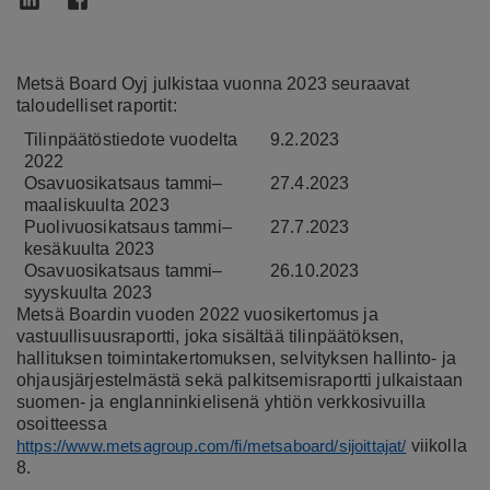
Metsä Board Oyj julkistaa vuonna 2023 seuraavat
taloudelliset raportit:
Tilinpäätöstiedote vuodelta
9.2.2023
2022
Osavuosikatsaus tammi–
27.4.2023
maaliskuulta 2023
Puolivuosikatsaus tammi–
27.7.2023
kesäkuulta 2023
Osavuosikatsaus tammi–
26.10.2023
syyskuulta 2023
Metsä Boardin vuoden 2022 vuosikertomus ja
vastuullisuusraportti, joka sisältää tilinpäätöksen,
hallituksen toimintakertomuksen, selvityksen hallinto- ja
ohjausjärjestelmästä sekä palkitsemisraportti julkaistaan
suomen- ja englanninkielisenä yhtiön verkkosivuilla
osoitteessa
viikolla
https://www.metsagroup.com/fi/metsaboard/sijoittajat/
8.