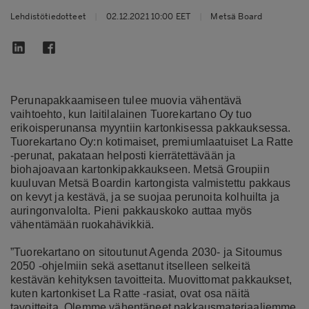
Lehdistötiedotteet
|
02.12.2021 10:00 EET
|
Metsä Board
Perunapakkaamiseen tulee muovia vähentävä
vaihtoehto, kun laitilalainen Tuorekartano Oy tuo
erikoisperunansa myyntiin kartonkisessa pakkauksessa.
Tuorekartano Oy:n kotimaiset, premiumlaatuiset La Ratte
-perunat, pakataan helposti kierrätettävään ja
biohajoavaan kartonkipakkaukseen. Metsä Groupiin
kuuluvan Metsä Boardin kartongista valmistettu pakkaus
on kevyt ja kestävä, ja se suojaa perunoita kolhuilta ja
auringonvalolta. Pieni pakkauskoko auttaa myös
vähentämään ruokahävikkiä.
”Tuorekartano on sitoutunut Agenda 2030- ja Sitoumus
2050 -ohjelmiin sekä asettanut itselleen selkeitä
kestävän kehityksen tavoitteita. Muovittomat pakkaukset,
kuten kartonkiset La Ratte -rasiat, ovat osa näitä
tavoitteita. Olemme vähentäneet pakkausmateriaaliemme