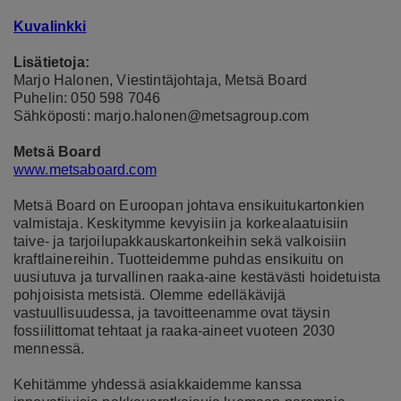
Kuvalinkki
Lisätietoja:
Marjo Halonen, Viestintäjohtaja, Metsä Board
Puhelin: 050 598 7046
Sähköposti: marjo.halonen@metsagroup.com
Metsä Board
www.metsaboard.com
Metsä Board on Euroopan johtava ensikuitukartonkien
valmistaja. Keskitymme kevyisiin ja korkealaatuisiin
taive- ja tarjoilupakkauskartonkeihin sekä valkoisiin
kraftlainereihin. Tuotteidemme puhdas ensikuitu on
uusiutuva ja turvallinen raaka-aine kestävästi hoidetuista
pohjoisista metsistä. Olemme edelläkävijä
vastuullisuudessa, ja tavoitteenamme ovat täysin
fossiilittomat tehtaat ja raaka-aineet vuoteen 2030
mennessä.
Kehitämme yhdessä asiakkaidemme kanssa