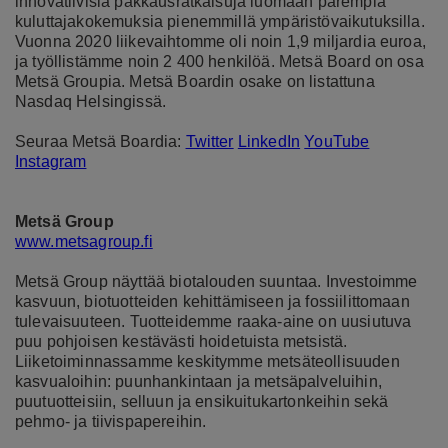
innovatiivisia pakkausratkaisuja luomaan parempia
kuluttajakokemuksia pienemmillä ympäristövaikutuksilla.
Vuonna 2020 liikevaihtomme oli noin 1,9 miljardia euroa,
ja työllistämme noin 2 400 henkilöä. Metsä Board on osa
Metsä Groupia. Metsä Boardin osake on listattuna
Nasdaq Helsingissä.
Seuraa Metsä Boardia:
Twitter
LinkedIn
YouTube
Instagram
Metsä Group
www.metsagroup.fi
Metsä Group näyttää biotalouden suuntaa. Investoimme
kasvuun, biotuotteiden kehittämiseen ja fossiilittomaan
tulevaisuuteen. Tuotteidemme raaka-aine on uusiutuva
puu pohjoisen kestävästi hoidetuista metsistä.
Liiketoiminnassamme keskitymme metsäteollisuuden
kasvualoihin: puunhankintaan ja metsäpalveluihin,
puutuotteisiin, selluun ja ensikuitukartonkeihin sekä
pehmo- ja tiivispapereihin.