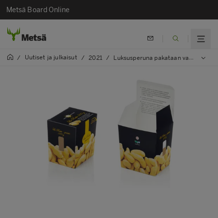
Metsä Board Online
Uutiset ja julkaisut
/
/
2021
/
Luksusperuna pakataan vastuullisesti