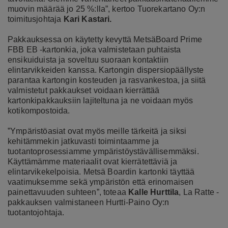
muovin määrää jo 25 %:lla”, kertoo Tuorekartano Oy:n
toimitusjohtaja
Kari Kastari.
Pakkauksessa on käytetty kevyttä MetsäBoard Prime
FBB EB -kartonkia, joka valmistetaan puhtaista
ensikuiduista ja soveltuu suoraan kontaktiin
elintarvikkeiden kanssa. Kartongin dispersiopäällyste
parantaa kartongin kosteuden ja rasvankestoa, ja siitä
valmistetut pakkaukset voidaan kierrättää
kartonkipakkauksiin lajiteltuna ja ne voidaan myös
kotikompostoida.
”Ympäristöasiat ovat myös meille tärkeitä ja siksi
kehitämmekin jatkuvasti toimintaamme ja
tuotantoprosessiamme ympäristöystävällisemmäksi.
Käyttämämme materiaalit ovat kierrätettäviä ja
elintarvikekelpoisia. Metsä Boardin kartonki täyttää
vaatimuksemme sekä ympäristön että erinomaisen
painettavuuden suhteen”, toteaa
Kalle Hurttila
, La Ratte -
pakkauksen valmistaneen Hurtti-Paino Oy:n
tuotantojohtaja.