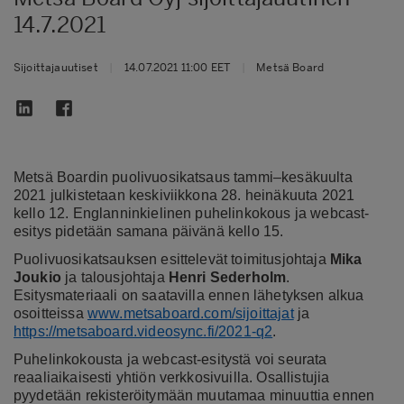
14.7.2021
Sijoittajauutiset
|
14.07.2021 11:00 EET
|
Metsä Board
Metsä Boardin puolivuosikatsaus tammi–kesäkuulta
2021 julkistetaan keskiviikkona 28. heinäkuuta 2021
kello 12. Englanninkielinen puhelinkokous ja webcast-
esitys pidetään samana päivänä kello 15.
Puolivuosikatsauksen esittelevät toimitusjohtaja
Mika
Joukio
ja talousjohtaja
Henri Sederholm
.
Esitysmateriaali on saatavilla ennen lähetyksen alkua
osoitteissa
www.metsaboard.com/sijoittajat
ja
https://metsaboard.videosync.fi/2021-q2
.
Puhelinkokousta ja webcast-esitystä voi seurata
reaaliaikaisesti yhtiön verkkosivuilla. Osallistujia
pyydetään rekisteröitymään muutamaa minuuttia ennen