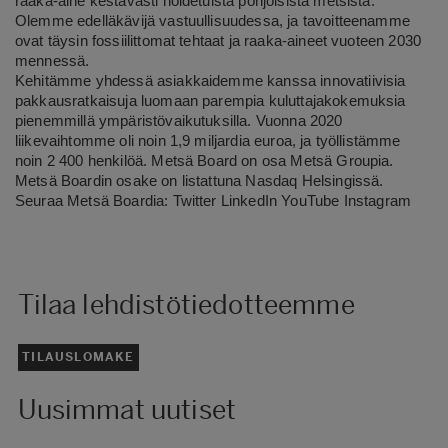
raaka-aine kestävästi hoidetuista pohjoisista metsistä.
Olemme edelläkävijä vastuullisuudessa, ja tavoitteenamme
ovat täysin fossiilittomat tehtaat ja raaka-aineet vuoteen 2030
mennessä.
Kehitämme yhdessä asiakkaidemme kanssa innovatiivisia
pakkausratkaisuja luomaan parempia kuluttajakokemuksia
pienemmillä ympäristövaikutuksilla. Vuonna 2020
liikevaihtomme oli noin 1,9 miljardia euroa, ja työllistämme
noin 2 400 henkilöä. Metsä Board on osa Metsä Groupia.
Metsä Boardin osake on listattuna Nasdaq Helsingissä.
Seuraa Metsä Boardia:
Twitter
LinkedIn
YouTube
Instagram
Tilaa lehdistötiedotteemme
TILAUSLOMAKE
Uusimmat uutiset