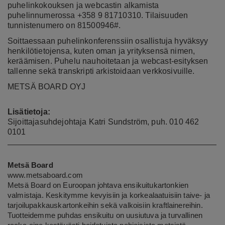
puhelinkokouksen ja webcastin alkamista
puhelinnumerossa +358 9 81710310. Tilaisuuden
tunnistenumero on 81500946#.
Soittaessaan puhelinkonferenssiin osallistuja hyväksyy
henkilötietojensa, kuten oman ja yrityksensä nimen,
keräämisen. Puhelu nauhoitetaan ja webcast-esityksen
tallenne sekä transkripti arkistoidaan verkkosivuille.
METSÄ BOARD OYJ
Lisätietoja:
Sijoittajasuhdejohtaja Katri Sundström, puh. 010 462
0101
Metsä Board
www.metsaboard.com
Metsä Board on Euroopan johtava ensikuitukartonkien
valmistaja. Keskitymme kevyisiin ja korkealaatuisiin taive- ja
tarjoilupakkauskartonkeihin sekä valkoisiin kraftlainereihin.
Tuotteidemme puhdas ensikuitu on uusiutuva ja turvallinen