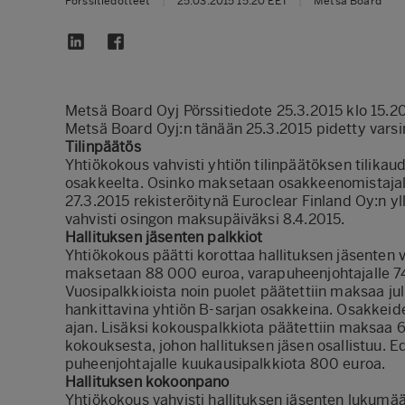
Pörssitiedotteet
|
25.03.2015 15:20 EET
|
Metsä Board
Metsä Board Oyj Pörssitiedote 25.3.2015 klo 15.2
Metsä Board Oyj:n tänään 25.3.2015 pidetty varsi
Tilinpäätös
Yhtiökokous vahvisti yhtiön tilinpäätöksen tilikaud
osakkeelta. Osinko maksetaan osakkeenomistajal
27.3.2015 rekisteröitynä Euroclear Finland Oy:n y
vahvisti osingon maksupäiväksi 8.4.2015.
Hallituksen jäsenten palkkiot
Yhtiökokous päätti korottaa hallituksen jäsenten vu
maksetaan 88 000 euroa, varapuheenjohtajalle 74
Vuosipalkkioista noin puolet päätettiin maksaa ju
hankittavina yhtiön B-sarjan osakkeina. Osakkeid
ajan. Lisäksi kokouspalkkiota päätettiin maksaa 6
kokouksesta, johon hallituksen jäsen osallistuu. 
puheenjohtajalle kuukausipalkkiota 800 euroa.
Hallituksen kokoonpano
Yhtiökokous vahvisti hallituksen jäsenten lukumäär