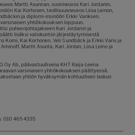
euvos Martti Asunnan, vuorineuvos Kari Jordanin,
inööri Kai Korhosen, teollisuusneuvos Liisa Leinon,
ndbäckin ja diplomi-insinööri Erkki Variksen.
 varsinaisen yhtiökokouksen loppuun.
litsi puheenjohtajakseen Kari Jordanin ja
ätti lisäksi valiokuntiin järjestäytymisestä
si Komi, Kai Korhonen, Veli Sundbäck ja Erkki Varis ja
Aminoff, Martti Asunta, Kari Jordan, Liisa Leino ja
PMG Oy Ab, päävastuullisena KHT Raija-Leena
uraavan varsinaisen yhtiökokouksen päättyessä.
o maksetaan yhtiön hyväksymän kohtuullisen laskun
uh. 010 465 4335