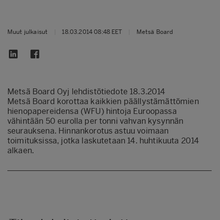
Muut julkaisut
|
18.03.2014 08:48 EET
|
Metsä Board
Metsä Board Oyj lehdistötiedote 18.3.2014
Metsä Board korottaa kaikkien päällystämättömien
hienopapereidensa (WFU) hintoja Euroopassa
vähintään 50 eurolla per tonni vahvan kysynnän
seurauksena. Hinnankorotus astuu voimaan
toimituksissa, jotka laskutetaan 14. huhtikuuta 2014
alkaen.