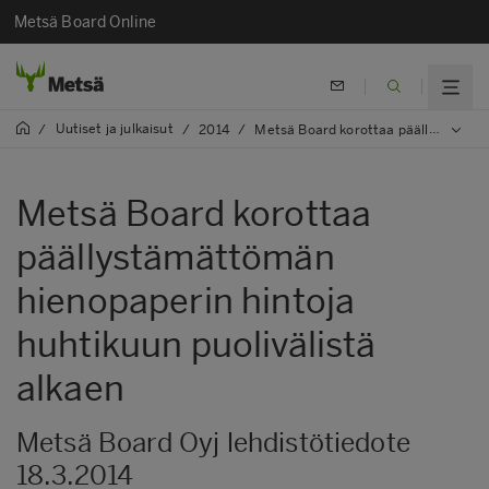
Metsä Board Online
Uutiset ja julkaisut
/
/
2014
/
Metsä Board korottaa päällystämättömän hienopaperin hintoja huhtikuun puolivälistä alkaen
Metsä Board korottaa
päällystämättömän
hienopaperin hintoja
huhtikuun puolivälistä
alkaen
Metsä Board Oyj lehdistötiedote
18.3.2014