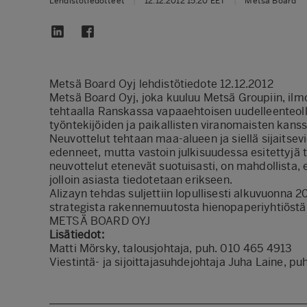
Lehdistötiedotteet
|
12.12.2012 15:20 EET
|
Metsä Board
Metsä Board Oyj lehdistötiedote 12.12.2012
Metsä Board Oyj, joka kuuluu Metsä Groupiin, ilm
tehtaalla Ranskassa vapaaehtoisen uudelleenteol
työntekijöiden ja paikallisten viranomaisten kanss
Neuvottelut tehtaan maa-alueen ja siellä sijaitse
edenneet, mutta vastoin julkisuudessa esitettyjä t
neuvottelut etenevät suotuisasti, on mahdollista, 
jolloin asiasta tiedotetaan erikseen.
Alizayn tehdas suljettiin lopullisesti alkuvuonna 
strategista rakennemuutosta hienopaperiyhtiöstä 
METSÄ BOARD OYJ
Lisätiedot:
Matti Mörsky, talousjohtaja, puh. 010 465 4913
Viestintä- ja sijoittajasuhdejohtaja Juha Laine, p