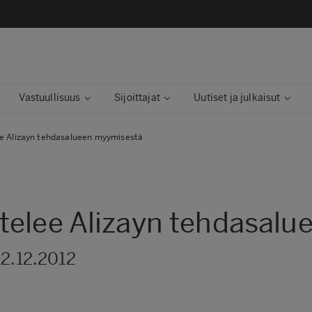
Vastuullisuus
Sijoittajat
Uutiset ja julkaisut
e Alizayn tehdasalueen myymisestä
telee Alizayn tehdasal
12.12.2012