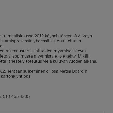
oitti maaliskuussa 2012 käynnistäneensä Alizayn
listamisprosessin yhdessä suljetun tehtaan
a.
vien rakennusten ja laitteiden myymiseksi ovat
ietoja, sopimusta myynnistä ei ole tehty. Mikäli
että järjestely toteutuu vielä kuluvan vuoden aikana,
2012. Tehtaan sulkeminen oli osa Metsä Boardin
kartonkiyhtiöksi.
uh. 010 465 4335