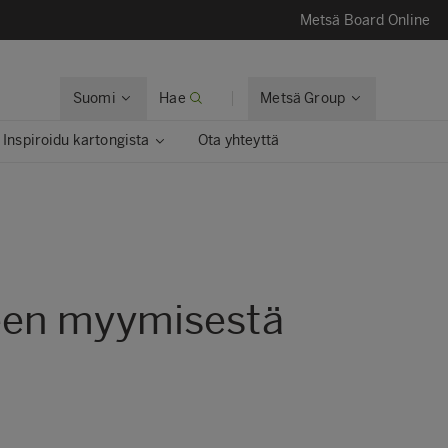
Metsä Board Online
Suomi
Hae
Metsä Group
Inspiroidu kartongista
Ota yhteyttä
ueen myymisestä