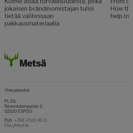
Kolme asiaa turvallisuudesta, jotka
From ca
jokaisen brändinomistajan tulisi
How the
tietää valitessaan
help in 
pakkausmateriaalia
Yhteystiedot
PL 20,
Revontulenpuisto 2,
02100 ESPOO
Puh.
+358 (0)10 46 11
Ota yhteyttä