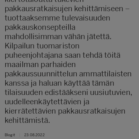
pakkausratkaisujen kehittämiseen –
tuottaaksemme tulevaisuuden
pakkauskonsepteilla
mahdollisimman vähän jätettä.
Kilpailun tuomariston
puheenjohtajana saan tehdä töitä
maailman parhaiden
pakkaussuunnittelun ammattilaisten
kanssa ja haluan käyttää tämän
tilaisuuden edistääkseni uusiutuvien,
uudelleenkäytettävien ja
kierrätettävien pakkausratkaisujen
kehittämistä.
Blogit
|
23.08.2022