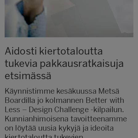
Aidosti kiertotaloutta
tukevia pakkausratkaisuja
etsimässä
Käynnistimme kesäkuussa Metsä
Boardilla jo kolmannen Better with
Less – Design Challenge -kilpailun.
Kunnianhimoisena tavoitteenamme
on löytää uusia kykyjä ja ideoita
kiertotaloutta tukevien