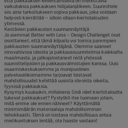
että pakkauksen keventämisellä on merkittäviä
vaikutuksia pakkauksen hiilijalanjälkeen. Suunnittele
siis aina tarkoitukseen sopiva pakkaus, joka voidaan
helposti kierrättää – silloin ollaan kiertotalouden
ytimessä.
Kestävien pakkausten suunnannäyttäjä
Jo aiemmat Better with Less – Design Challenget ovat
osoittaneet, että tämä kilpailu voi toimia parempien
pakkausten suunnannäyttäjänä. Olemme saaneet
innovatiivisia ideoita ja pakkaussuunnitelmia kaikkialta
maailmasta, ja jatkojalostaneet niitä yhdessä
suunnittelijoiden ja pakkausvalmistajien kanssa. Uusi
osaamiskeskuksemme ja monipuolinen
palveluvalikoimamme tarjoavat loistavat
mahdollisuudet kehittää uusista ideoista oikeita,
fyysisiä pakkauksia.
Kysymys kuuluukin, millaisena Sinä näet kiertotaloutta
tukevat pakkaukset? Pystytkö itse luomaan jotain,
mitä emme ole ennen nähneet? Käyttämällä
minimimäärän materiaaleja mahdollisimman
tehokkaasti. Tämä on loistava mahdollisuus antaa
mielikuvituksen lentää, ota haaste vastaan!