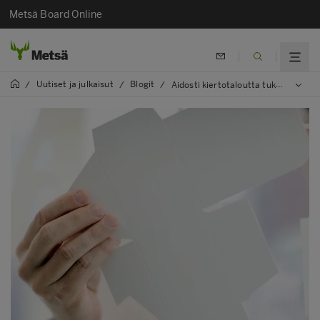
Metsä Board Online
Uutiset ja julkaisut
Blogit
/
/
/
Aidosti kiertotaloutta tukevia pakkausratkaisuja etsimässä