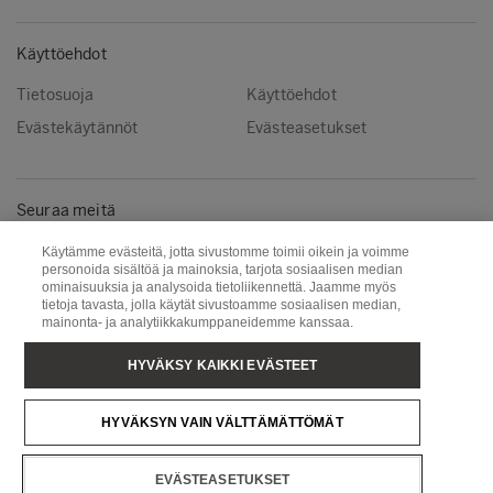
Käyttöehdot
Tietosuoja
Käyttöehdot
Evästekäytännöt
Evästeasetukset
Seuraa meitä
Instagram
LinkedIn
Käytämme evästeitä, jotta sivustomme toimii oikein ja voimme
personoida sisältöä ja mainoksia, tarjota sosiaalisen median
YouTube
ominaisuuksia ja analysoida tietoliikennettä. Jaamme myös
tietoja tavasta, jolla käytät sivustoamme sosiaalisen median,
mainonta- ja analytiikkakumppaneidemme kanssaa.
Metsä Group
Puunhankinta
HYVÄKSY KAIKKI EVÄSTEET
Metsä Wood
Metsä Fibre
HYVÄKSYN VAIN VÄLTTÄMÄTTÖMÄT
Metsä Tissue
Metsä Spring
EVÄSTEASETUKSET
Copyright © Metsä Group