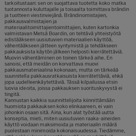
tarkoitustaan: sen on suojattava tuotetta koko matka
tuotannosta kuluttajalle ja toisaalta toimittava brändin
ja tuotteen viestinviejänä. Brändinomistajien,
pakkausvalmistajien ja
materiaalitoimittajientoimittajien, kuten kartonkia
valmistavan Metsä Boardin, on tehtävä yhteistyötä
edistääkseen uusiutuvien materiaalien käyttöä,
vähentääkseen jätteen syntymistä ja tehdäkseen
pakkauksista käytön jälkeen helposti kierrätettäviä.
Muovin vähentäminen on toinen tärkeä aihe. En
sanoisi, että meidän on korvattava muovi
pakkausmateriaalina kokonaan, mutta on tärkeää
suunnitella pakkausratkaisuista kierrätettäviä, ehkä
jopa uudelleenkäytettäviä. Tässä kilpailussa etsin
luovia ideoita, joissa pakkauksen suorituskyvystä ei
tingitä.
Kannustan kaikkia suunnittelijoita kiinnittämään
huomiota pakkauksen koko elinkaareen, ei vain
johonkin osaan sitä. Aina, kun alat työstää uutta
konseptia, mieti, miten uusiutuvien raaka-aineiden
käyttö voidaan maksimoida ja materiaalin määrä
puolestaan minimoida kokonaisuudessa. Tiedämme,