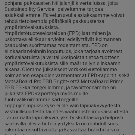
pohjana pakkausten hiilijalanjälkivertailuissa, joita
Sustainability Service -palvelumme tarjoaa
asiakkaillemme. Palvelun avulla asiakkaamme voivat
tehdä tietoisempia päätöksiä pakkaustensa
ympäristövaikutuksista.
Ympäristötuoteselosteiden (EPD) laatiminen ja
uskottava elinkaariarviointi edellyttävät kolmannen
osapuolen suorittamaa todentamista. EPD on
elinkaariarvioinnin lopputulos, joka tarjoaa avoimesti
korkealaatuista ja vertailukelpoista tietoa tuotteen
ympäristövaikutuksista sille määritellyn elinkaaren
aikana. Olemme julkaisseet verkkosivustollamme
kolmannen osapuolen varmentamat EPD-raportit sekä
MetsäBoard Pro FBB Bright- että MetsäBoard Prime
FBB EB -kartongeillemme, ja tavoitteenamme on
julkaista EPD-raportteja myös muille
tuotevalikoimamme kartongeille.
Loppujen lopuksi kyse ei ole vain läpinäkyvyydestä,
vastuullisuudesta tai edes vaatimustenmukaisuudesta.
Tarjoamalla läpinäkyviä, yksityiskohtaisia ja helposti
saatavilla olevia tietoja yrityksillä on mahdollisuus
rakentaa uskottavuutta ja kasvattaa brändin arvoa.