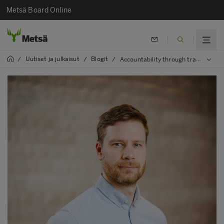
Metsä Board Online
Uutiset ja julkaisut
Blogit
/
/
/
Accountability through transparency