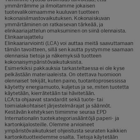
ymmärrämme ja ilmoitamme jokaisen
tuotevalikoimaamme kuuluvan tuotteen
kokonaisilmastovaikutuksen. Kokonaiskuvan
ymmärtäminen on ratkaisevan tärkeää, ja
elinkaariajattelun omaksuminen on siinä olennaista.
Elinkaariajattelu
Elinkaariarviointi (LCA) voi auttaa meitä saavuttamaan
tämän tavoitteen, sillä sen kautta pystymme saamaan
olennaisia tietoja ja näkemyksiä tuotteen
kokonaisympäristövaikutuksista.
Esimerkiksi pakkauksia tarkasteltaessa ei ole kyse
pelkästään materiaaleista. On otettava huomioon
olennaiset tekijät, kuten paino, tuotantoprosessissa
käytetty energiamuoto, kuljetus ja se, miten tuotetta
käytetään, kierrätetään tai hävitetään.
LCA:ta ohjaavat standardit sekä tuote- tai
toimialakohtaiset järjestelmärajat ja säännöt.
Kestävän kehityksen tiimimme seuraa EPD
Internationalin tuotekategoriasääntöjä paperi- ja
kartonkijalosteille. Olemme arvioineet
ympäristövaikutukset ohjeistusta seuraten kaikkien
kartonkituotteidemme osalta. Tietoja käytetään