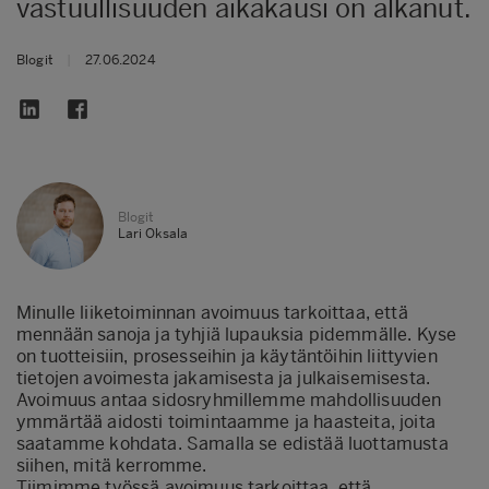
vastuullisuuden aikakausi on alkanut.
Blogit
|
27.06.2024
Blogit
Lari Oksala
Minulle liiketoiminnan avoimuus tarkoittaa, että
mennään sanoja ja tyhjiä lupauksia pidemmälle. Kyse
on tuotteisiin, prosesseihin ja käytäntöihin liittyvien
tietojen avoimesta jakamisesta ja julkaisemisesta.
Avoimuus antaa sidosryhmillemme mahdollisuuden
ymmärtää aidosti toimintaamme ja haasteita, joita
saatamme kohdata. Samalla se edistää luottamusta
siihen, mitä kerromme.
Tiimimme työssä avoimuus tarkoittaa, että