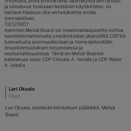
Yrityksillä, jotka ymmärtävät läpinäkyvyyden hyödyt
ja sitoutuvat tosissaan kestäviin käytäntöihin, on
loistava tilaisuus olla vertailukohtia omilla
toimialoillaan.
TIESITKÖ?
Aiemmin Metsä Board sai maailmanlaajuiselta voittoa
tavoittelemattomalta ympäristöalan järjestöltä CDP:ltä
tunnustusta avoimuudestaan ja toimenpiteistään
ilmastonmuutoksen torjumisessa ja
vesiturvallisuudessa. Tämä on Metsä Boardin
kahdeksas vuosi CDP Climate A -listalla ja CDP Water
A -listalla
Lari Oksala
Blogit
Lari Oksala, kestävän kehityksen päällikkö, Metsä
Board