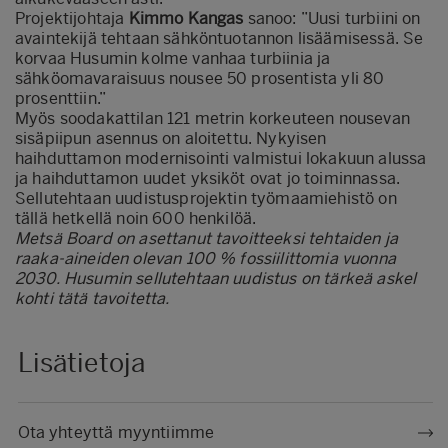
Projektijohtaja
Kimmo Kangas
sanoo: ”Uusi turbiini on
avaintekijä tehtaan sähköntuotannon lisäämisessä. Se
korvaa Husumin kolme vanhaa turbiinia ja
sähköomavaraisuus nousee 50 prosentista yli 80
prosenttiin.”
Myös soodakattilan 121 metrin korkeuteen nousevan
sisäpiipun asennus on aloitettu. Nykyisen
haihduttamon modernisointi valmistui lokakuun alussa
ja haihduttamon uudet yksiköt ovat jo toiminnassa.
Sellutehtaan uudistusprojektin työmaamiehistö on
tällä hetkellä noin 600 henkilöä.
Metsä Board on asettanut tavoitteeksi tehtaiden ja
raaka-aineiden olevan 100 % fossiilittomia vuonna
2030. Husumin sellutehtaan uudistus on tärkeä askel
kohti tätä tavoitetta.
Lisätietoja
Ota yhteyttä myyntiimme