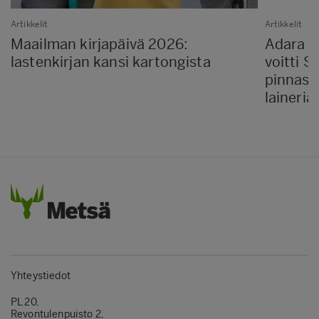
Artikkelit
Artikkelit
Maailman kirjapäivä 2026:
Adara P
lastenkirjan kansi kartongista
voitti 
pinnass
laineria
Yhteystiedot
PL 20,
Revontulenpuisto 2,