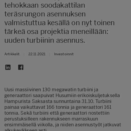
tehokkaan soodakattilan
teräsrungon asennuksen
valmistuttua kesällä on nyt toinen
tärkeä osa projektia meneillään:
uuden turbiinin asennus.
Artikkelit
|
22.11.2021
|
Investoinnit
Uusi massiivinen 130 megawatin turbiini ja
generaattori saapuivat Husumiin erikoiskuljetuksella
Hampurista Saksasta sunnuntaina 31.10. Turbiini
painaa vaikuttavat 166 tonnia ja generaattori 161
tonnia. Sekä turbiini että generaattori nostettiin
perustuksilleen rakennukseen marraskuun
ensimmäisellä viikolla, ja niiden asennustyöt jatkuvat
alkukevääseen asti.