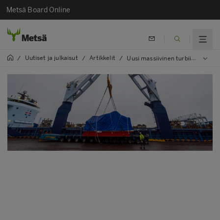
Metsä Board Online
Uutiset ja julkaisut
Artikkelit
/
/
/
Uusi massiivinen turbiini ja generaattori saapuivat Husumiin erikoiskuljetuksella Saksasta