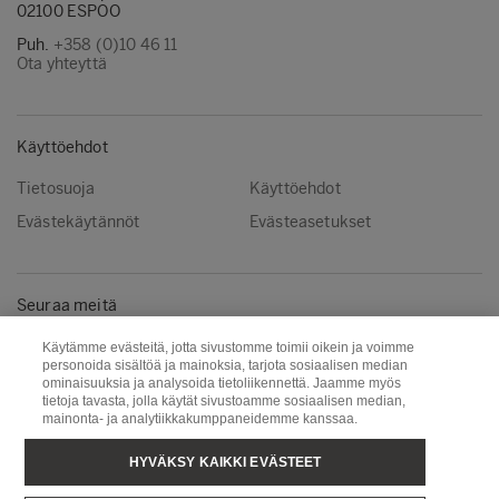
02100 ESPOO
Puh.
+358 (0)10 46 11
Ota yhteyttä
Käyttöehdot
Tietosuoja
Käyttöehdot
Evästekäytännöt
Evästeasetukset
Seuraa meitä
Instagram
LinkedIn
Käytämme evästeitä, jotta sivustomme toimii oikein ja voimme
personoida sisältöä ja mainoksia, tarjota sosiaalisen median
YouTube
ominaisuuksia ja analysoida tietoliikennettä. Jaamme myös
tietoja tavasta, jolla käytät sivustoamme sosiaalisen median,
mainonta- ja analytiikkakumppaneidemme kanssaa.
Metsä Group
Puunhankinta
HYVÄKSY KAIKKI EVÄSTEET
Metsä Wood
Metsä Fibre