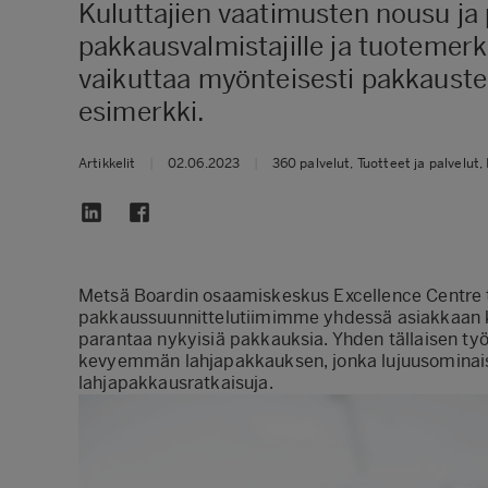
Kuluttajien vaatimusten nousu ja
pakkausvalmistajille ja tuotemerkk
vaikuttaa myönteisesti pakkauste
esimerkki.
Artikkelit
|
02.06.2023
|
360 palvelut, Tuotteet ja palvelut,
Metsä Boardin osaamiskeskus
Excellence Centre
pakkaussuunnittelutiimimme
yhdessä asiakkaan k
parantaa nykyisiä pakkauksia. Yhden tällaisen ty
kevyemmän lahjapakkauksen, jonka lujuusominaisu
lahjapakkausratkaisuja.