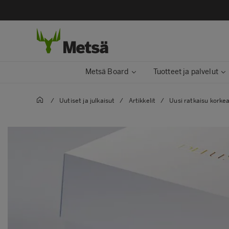
Metsä Board
Tuotteet ja palvelut
/
Uutiset ja julkaisut
/
Artikkelit
/
Uusi ratkaisu korke