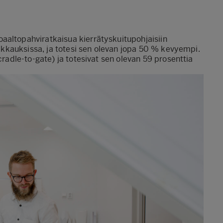
aaltopahviratkaisua kierrätyskuitupohjaisiin
apakkauksissa, ja totesi sen olevan jopa 50 % kevyempi.
cradle-to-gate) ja totesivat sen olevan 59 prosenttia