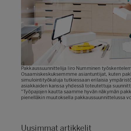
Pakkaussuunnittelija Iiro Numminen työskentel
Osaamiskeskuksemmme asiantuntijat, kuten pakk
simulointityökaluja tutkiessaan erilaisia ympärist
asiakkaiden kanssa yhdessä toteutettuja suunnitt
"Työpajojen kautta saamme hyvän näkymän pakkau
pienelläkin muutoksella pakkaussuunnittelussa v
Uusimmat artikkelit