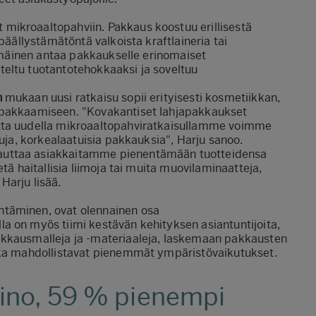
mikroaaltopahviin. Pakkaus koostuu erillisestä
päällystämätöntä valkoista kraftlaineria tai
immäinen antaa pakkaukselle erinomaiset
eltu tuotantotehokkaaksi ja soveltuu
n
mukaan uusi ratkaisu sopii erityisesti kosmetiikkan,
 pakkaamiseen. "Kovakantiset lahjapakkaukset
utta uudella mikroaaltopahviratkaisullamme voimme
tuja, korkealaatuisia pakkauksia", Harju sanoo.
auttaa asiakkaitamme pienentämään tuotteidensa
tä haitallisia liimoja tai muita muovilaminaatteja,
Harju lisää.
ntäminen, ovat olennainen osa
lla on myös
tiimi kestävän kehityksen asiantuntijoita
,
akkausmalleja ja -materiaaleja, laskemaan pakkausten
otka mahdollistavat pienemmät ympäristövaikutukset.
ino, 59 % pienempi