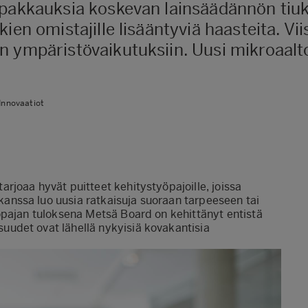
 pakkauksia koskevan lainsäädännön tiu
ien omistajille lisääntyviä haasteita. Vii
n ympäristövaikutuksiin. Uusi mikroaal
 Innovaatiot
tarjoaa hyvät puitteet kehitystyöpajoille, joissa
anssa luo uusia ratkaisuja suoraan tarpeeseen tai
öpajan tuloksena Metsä Board on kehittänyt entistä
udet ovat lähellä nykyisiä kovakantisia