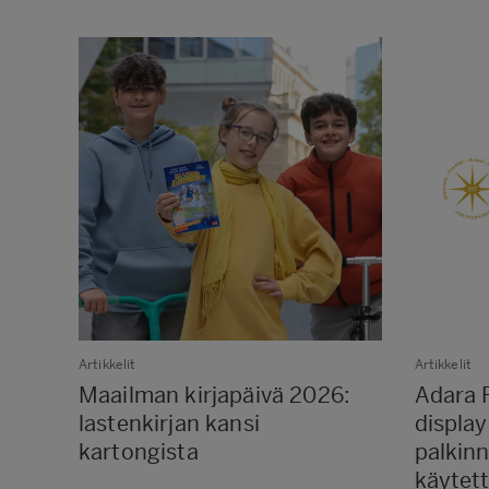
Artikkelit
Artikkelit
Maailman kirjapäivä 2026:
Adara 
lastenkirjan kansi
display
kartongista
palkin
käytett