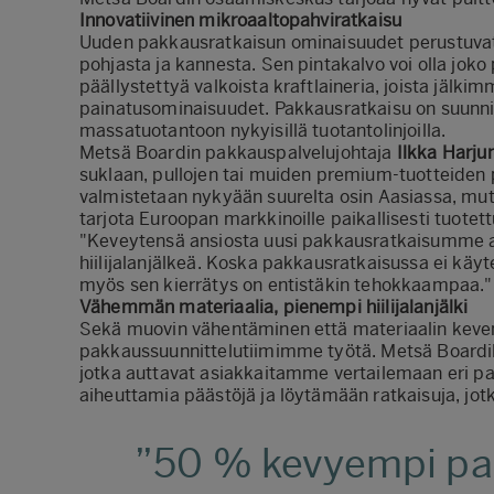
Innovatiivinen mikroaaltopahviratkaisu
Uuden pakkausratkaisun ominaisuudet perustuvat 
pohjasta ja kannesta. Sen pintakalvo voi olla joko 
päällystettyä valkoista kraftlaineria, joista jälk
painatusominaisuudet. Pakkausratkaisu on suunnit
massatuotantoon nykyisillä tuotantolinjoilla.
Metsä Boardin pakkauspalvelujohtaja
Ilkka Harju
suklaan, pullojen tai muiden premium-tuotteiden
valmistetaan nykyään suurelta osin Aasiassa, m
tarjota Euroopan markkinoille paikallisesti tuotet
"Keveytensä ansiosta uusi pakkausratkaisumme 
hiilijalanjälkeä. Koska pakkausratkaisussa ei käyte
myös sen kierrätys on entistäkin tehokkaampaa." 
Vähemmän materiaalia, pienempi hiilijalanjälki
Sekä muovin vähentäminen että materiaalin keve
pakkaussuunnittelutiimimme työtä. Metsä Boardi
jotka auttavat asiakkaitamme vertailemaan eri p
aiheuttamia päästöjä ja löytämään ratkaisuja, j
50 % kevyempi pa