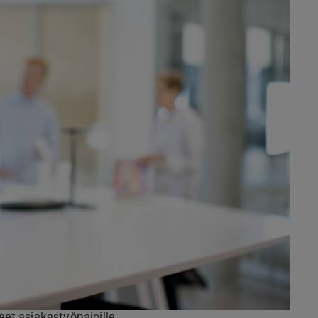
et asiakastyöpajoille.