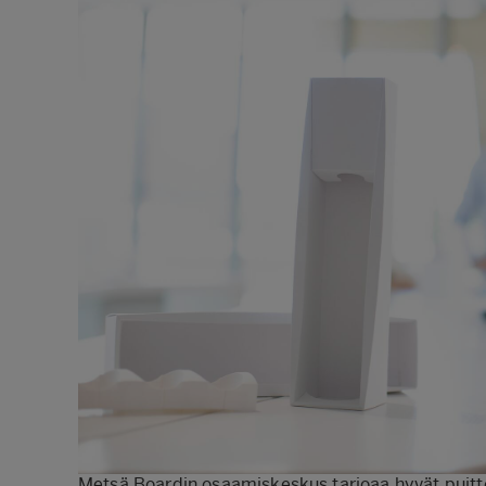
Metsä Boardin osaamiskeskus tarjoaa hyvät puitte