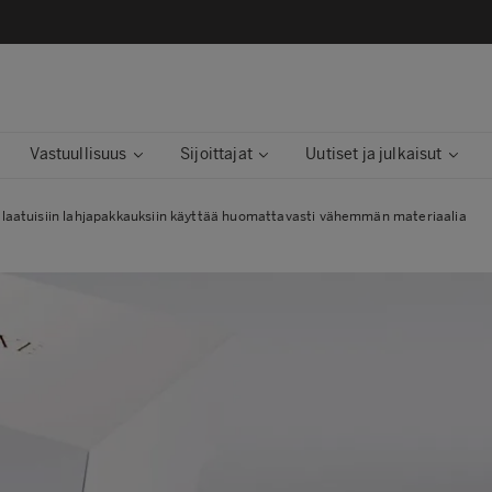
Vastuullisuus
Sijoittajat
Uutiset ja julkaisut
alaatuisiin lahjapakkauksiin käyttää huomattavasti vähemmän materiaalia