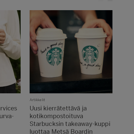
Artikkelit
Artikke
rvices
Uusi kierrätettävä ja
Inno
urva-
kotikompostoituva
pak
Starbucksin takeaway-kuppi
hevo
luottaa Metsä Boardin
kuum