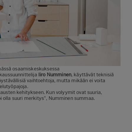
emässä osaamiskeskuksessa
aussuunnittelija
Iiro Numminen
, käyttävät teknisiä
öystävällisiä vaihtoehtoja, mutta mikään ei voita
elutyöpajoja.
sten kehitykseen. Kun volyymit ovat suuria,
oi olla suuri merkitys", Numminen summaa.