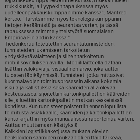
logistiikkakumppaneidemme kanssa, mukaan lukien
trukkikuskit, ja Lyypekin tapauksessa myös
uudelleenpakkauskumppanimme kanssa", Manfred
kertoo. "Tarvitsimme myös teknologiakumppanin
tietojen keräämistä ja seurantaa varten, ja tässä
tapauksessa teimme yhteistyötä suomalaisen
Empirica Finlandin kanssa."
Tiedonkeruu toteutettiin seurantatunnisteiden,
tunnisteiden lukemiseen tarkoitetun
yhdyskäytävälaitteen ja siihen tarkoitetun
mobiilisovelluksen avulla. Mobiililaitteella dataan
lisättiin valokuvia ja visuaalinen arvio, joka auttoi
tulosten läpikäynnissä. Tunnisteet, jotka mittasivat
kuormalavojen toimitusprosessin aikana kokemia
iskuja ja kallistuksia sekä kääreiden alla olevaa
kosteustasoa, sijoitettiin kartonkipallettien kääreiden
alle ja luettiin kartonkipalletin matkan keskeisissä
kohdissa. Kun tunnisteet poistettiin ennen lopullista
toimitusta asiakkaalle, kääreiden ja kartonkipallettien
kunto kirjattiin myös manuaalisesti raportointia varten.
Auttaa muuttamaan käsityksiä
Kaikkien logistiikkaketjussa mukana olevien
henkilöiden saaminen mukaan oli erittäin tärkeää,