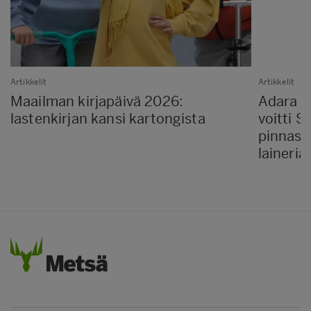
Artikkelit
Artikkelit
Maailman kirjapäivä 2026:
Adara P
lastenkirjan kansi kartongista
voitti 
pinnass
laineria