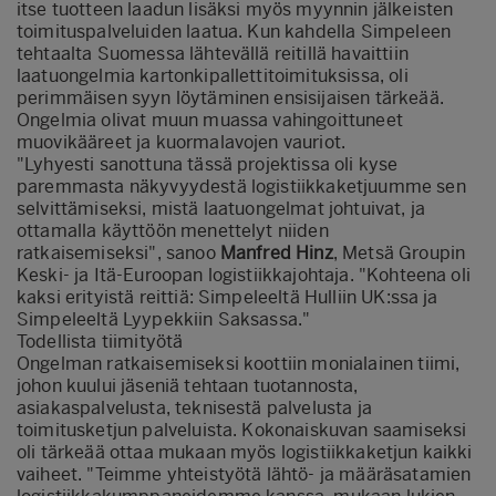
itse tuotteen laadun lisäksi myös myynnin jälkeisten
toimituspalveluiden laatua. Kun kahdella Simpeleen
tehtaalta Suomessa lähtevällä reitillä havaittiin
laatuongelmia kartonkipallettitoimituksissa, oli
perimmäisen syyn löytäminen ensisijaisen tärkeää.
Ongelmia olivat muun muassa vahingoittuneet
muovikääreet ja kuormalavojen vauriot.
"Lyhyesti sanottuna tässä projektissa oli kyse
paremmasta näkyvyydestä logistiikkaketjuumme sen
selvittämiseksi, mistä laatuongelmat johtuivat, ja
ottamalla käyttöön menettelyt niiden
ratkaisemiseksi", sanoo
Manfred Hinz
, Metsä Groupin
Keski- ja Itä-Euroopan logistiikkajohtaja. "Kohteena oli
kaksi erityistä reittiä: Simpeleeltä Hulliin UK:ssa ja
Simpeleeltä Lyypekkiin Saksassa."
Todellista tiimityötä
Ongelman ratkaisemiseksi koottiin monialainen tiimi,
johon kuului jäseniä tehtaan tuotannosta,
asiakaspalvelusta, teknisestä palvelusta ja
toimitusketjun palveluista. Kokonaiskuvan saamiseksi
oli tärkeää ottaa mukaan myös logistiikkaketjun kaikki
vaiheet. "Teimme yhteistyötä lähtö- ja määräsatamien