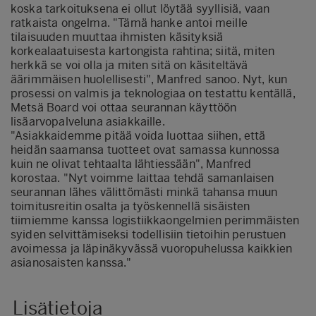
koska tarkoituksena ei ollut löytää syyllisiä, vaan
ratkaista ongelma. "Tämä hanke antoi meille
tilaisuuden muuttaa ihmisten käsityksiä
korkealaatuisesta kartongista rahtina; siitä, miten
herkkä se voi olla ja miten sitä on käsiteltävä
äärimmäisen huolellisesti", Manfred sanoo. Nyt, kun
prosessi on valmis ja teknologiaa on testattu kentällä,
Metsä Board voi ottaa seurannan käyttöön
lisäarvopalveluna asiakkaille.
"Asiakkaidemme pitää voida luottaa siihen, että
heidän saamansa tuotteet ovat samassa kunnossa
kuin ne olivat tehtaalta lähtiessään", Manfred
korostaa. "Nyt voimme laittaa tehdä samanlaisen
seurannan lähes välittömästi minkä tahansa muun
toimitusreitin osalta ja työskennellä sisäisten
tiimiemme kanssa logistiikkaongelmien perimmäisten
syiden selvittämiseksi todellisiin tietoihin perustuen
avoimessa ja läpinäkyvässä vuoropuhelussa kaikkien
asianosaisten kanssa."
Lisätietoja