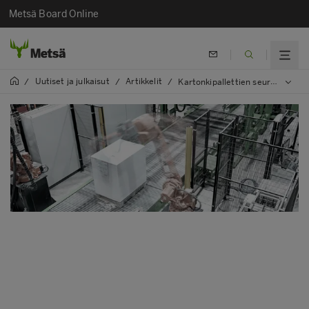
Metsä Board Online
Uutiset ja julkaisut
Artikkelit
/
/
/
Kartonkipallettien seurantaprojekti auttaa varmistamaan korkealaatuisen logistiikan korkealaatuisille kartongeillemme