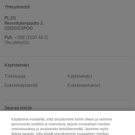
Yhteystiedot
PL 20,
Revontulenpuisto 2,
02100 ESPOO
Puh.
+358 (0)10 46 11
Ota yhteyttä
Käyttöehdot
Tietosuoja
Käyttöehdot
Evästekäytännöt
Evästeasetukset
Seuraa meitä
Instagram
LinkedIn
Käytämme evästeitä, jotta sivustomme toimii oikein ja voimme
personoida sisältöä ja mainoksia, tarjota sosiaalisen median
YouTube
ominaisuuksia ja analysoida tietoliikennettä. Jaamme myös
tietoja tavasta, jolla käytät sivustoamme sosiaalisen median,