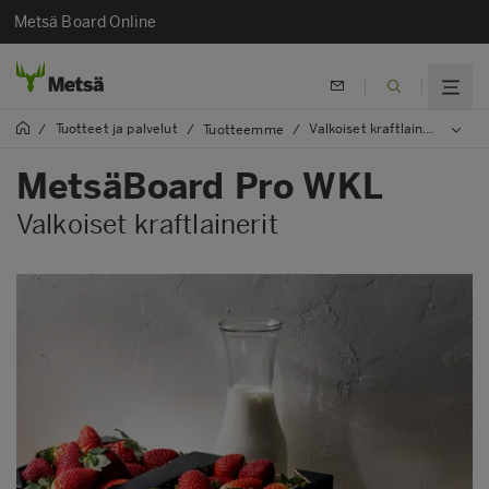
Metsä Board Online
Tuotteet ja palvelut
Valkoiset kraftlainerit
/
/
Tuotteemme
/
/
Me
MetsäBoard Pro WKL
Valkoiset kraftlainerit