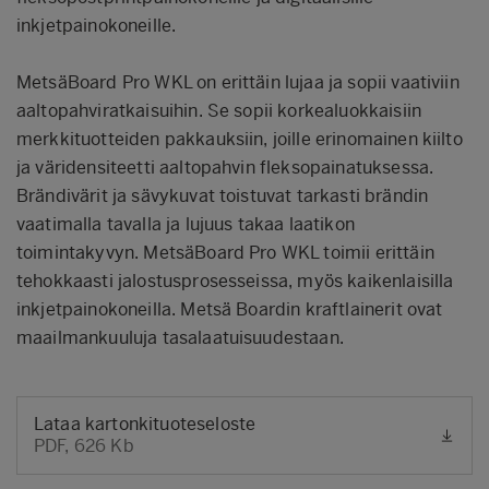
inkjetpainokoneille.
MetsäBoard Pro WKL on erittäin lujaa ja sopii vaativiin
aaltopahviratkaisuihin. Se sopii korkealuokkaisiin
merkkituotteiden pakkauksiin, joille erinomainen kiilto
ja väridensiteetti aaltopahvin fleksopainatuksessa.
Brändivärit ja sävykuvat toistuvat tarkasti brändin
vaatimalla tavalla ja lujuus takaa laatikon
toimintakyvyn. MetsäBoard Pro WKL toimii erittäin
tehokkaasti jalostusprosesseissa, myös kaikenlaisilla
inkjetpainokoneilla. Metsä Boardin kraftlainerit ovat
maailmankuuluja tasalaatuisuudestaan.
Lataa kartonkituoteseloste
PDF, 626 Kb