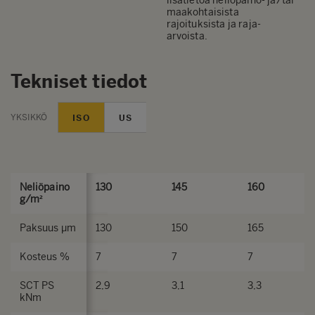
lisätietoa neliöpaino- ja/tai
maakohtaisista
rajoituksista ja raja-
arvoista.
Tekniset tiedot
YKSIKKÖ
ISO
US
Neliöpaino
130
145
160
g/m²
Paksuus µm
130
150
165
Kosteus %
7
7
7
SCT PS
2,9
3,1
3,3
kNm