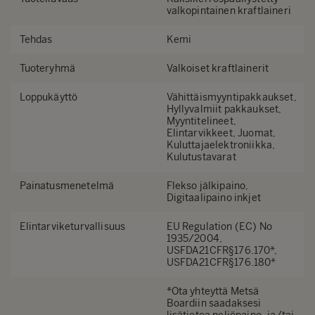
valkopintainen kraftlaineri
Tehdas
Kemi
Tuoteryhmä
Valkoiset kraftlainerit
Loppukäyttö
Vähittäismyyntipakkaukset,
Hyllyvalmiit pakkaukset,
Myyntitelineet,
Elintarvikkeet, Juomat,
Kuluttajaelektroniikka,
Kulutustavarat
Painatusmenetelmä
Flekso jälkipaino,
Digitaalipaino inkjet
Elintarviketurvallisuus
EU Regulation (EC) No
1935/2004,
USFDA21CFR§176.170*,
USFDA21CFR§176.180*
*Ota yhteyttä Metsä
Boardiin saadaksesi