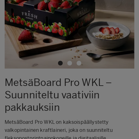
MetsäBoard Pro WKL –
Suunniteltu vaativiin
pakkauksiin
MetsäBoard Pro WKL on kaksoispäällystetty
valkopintainen kraftlaineri, joka on suunniteltu
fleksopostprintpainokoneille ja digitaalisille