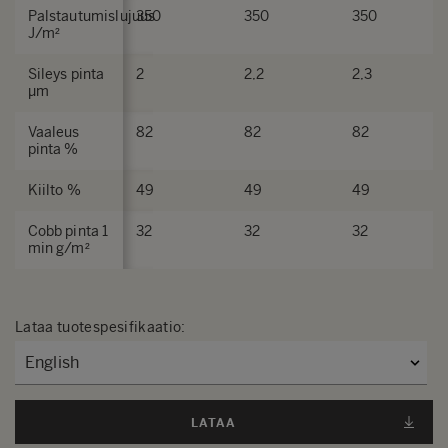
Palstautumislujuus
350
350
350
J/m²
Sileys pinta
2
2,2
2,3
µm
Vaaleus
82
82
82
pinta %
Kiilto %
49
49
49
Cobb pinta 1
32
32
32
min g/m²
Lataa tuotespesifikaatio
:
LATAA